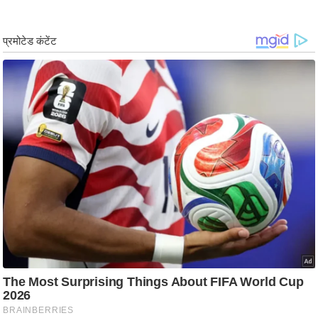
/
फै
श
न
घ
रे
लू
नु
स्खे
प
र्य
ट
न
स्थ
ल
फि