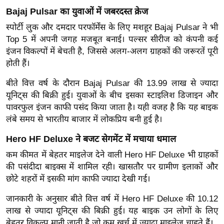
र्ल्ड
Bajaj Pulsar का युवाओं में जबरदस्त क्रेज
न्यू
स्पोर्टी लुक और दमदार परफॉर्मेंस के लिए मशहूर Bajaj Pulsar ने भी
ज
Top 5 में अपनी जगह मजबूत बनाई। पल्सर सीरीज को कंपनी कई
ब्री
इंजन विकल्पों में बेचती है, जिससे अलग-अलग ग्राहकों की जरूरतें पूरी
फ
होती हैं।
म
बीते वित्त वर्ष के दौरान Bajaj Pulsar की 13.99 लाख से ज्यादा
नो
यूनिट्स की बिक्री हुई। युवाओं के बीच इसका स्टाइलिश डिजाइन और
रं
पावरफुल इंजन काफी पसंद किया जाता है। यही वजह है कि यह बाइक
ज
लंबे समय से भारतीय बाजार में लोकप्रिय बनी हुई है।
न
Hero HF Deluxe ने बजट सेगमेंट में मचाया धमाल
ज
कम कीमत में बेहतर माइलेज देने वाली Hero HF Deluxe भी ग्राहकों
ग
की पसंदीदा बाइक्स में शामिल रही। खासतौर पर ग्रामीण इलाकों और
त
छोटे शहरों में इसकी मांग काफी ज्यादा देखी गई।
बॉ
ली
जानकारी के अनुसार बीते वित्त वर्ष में Hero HF Deluxe की 10.12
वु
लाख से ज्यादा यूनिट्स की बिक्री हुई। यह बाइक उन लोगों के लिए
बेहतर विकल्प मानी जाती है जो कम खर्च में ज्यादा माइलेज चाहते हैं।