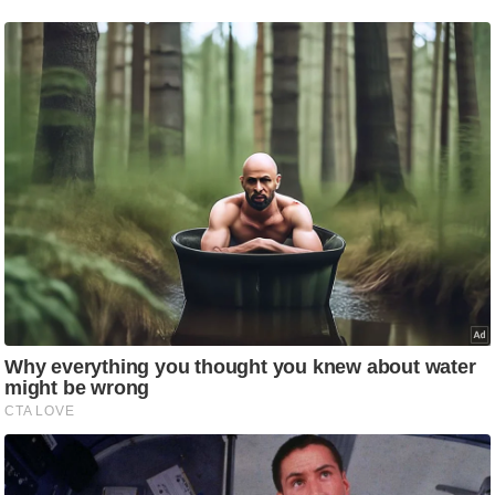
ट
ने
स
मं
त्रा
रि
ले
श
न
शि
प
रा
ज
नी
ति
वि
श्ले