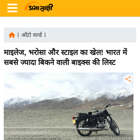
|
ऑटो वर्ल्ड
|
ता
माइलेज, भरोसा और स्टाइल का खेल! भारत में
ज़ा
ख
सबसे ज्यादा बिकने वाली बाइक्स की लिस्ट
ब
र
रा
ष्ट्री
य
अं
त
र्रा
ष्ट्री