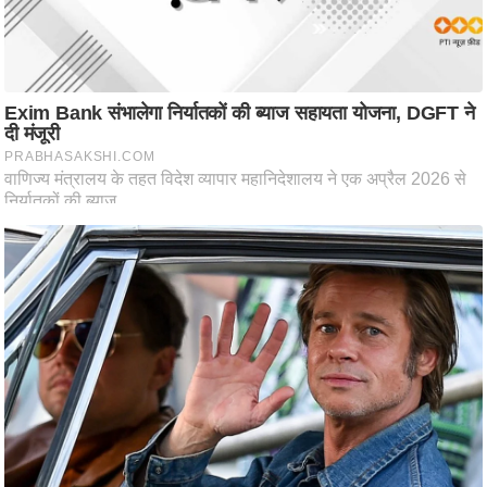
ति
ष
प्र
भु
म
हि
मा
/
ध
र्म
स्थ
ल
व्र
त
त्यो
हा
र