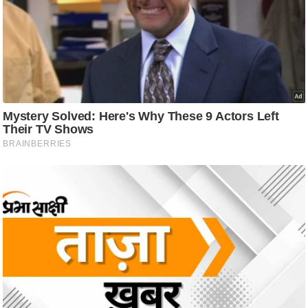
आ
र
.
आ
ई
.
चा
य
प
र
स
मी
क्षा
ध
र्म
ज्यो