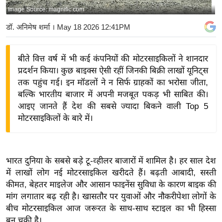
Image Source: magnific.com
य
बि
डॉ. अनिमेष शर्मा
। May 18 2026 12:41PM
ज़
ने
बीते वित्त वर्ष में भी कई कंपनियों की मोटरसाइकिलों ने शानदार
स
प्रदर्शन किया। कुछ बाइक्स ऐसी रहीं जिनकी बिक्री लाखों यूनिट्स
उ
तक पहुंच गई। इन मॉडलों ने न सिर्फ ग्राहकों का भरोसा जीता,
द्यो
बल्कि भारतीय बाजार में अपनी मजबूत पकड़ भी साबित की।
ग
आइए जानते हैं देश की सबसे ज्यादा बिकने वाली Top 5
मोटरसाइकिलों के बारे में।
ज
ग
त
वि
भारत दुनिया के सबसे बड़े टू-व्हीलर बाजारों में शामिल है। हर साल देश
में लाखों लोग नई मोटरसाइकिल खरीदते हैं। बढ़ती आबादी, सस्ती
शे
कीमत, बेहतर माइलेज और आसान फाइनेंस सुविधा के कारण बाइक की
ष
मांग लगातार बढ़ रही है। खासतौर पर युवाओं और नौकरीपेशा लोगों के
ज्ञ
बीच मोटरसाइकिल आज जरूरत के साथ-साथ स्टाइल का भी हिस्सा
रा
बन चुकी है।