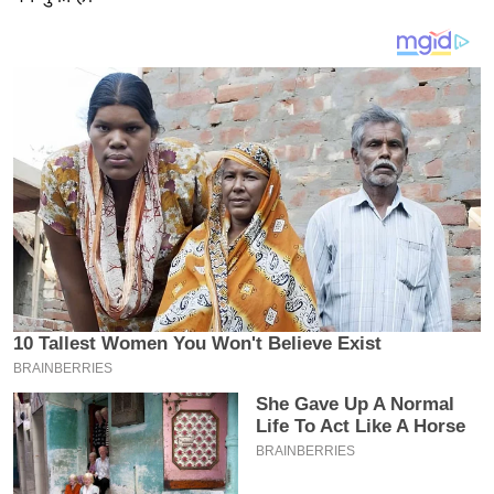
य
ब
ज
ट
खे
ल
क्रि
के
ट
I
P
L
2
0
2
6
क्रा