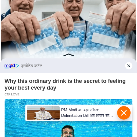
S
O
u
r
T
e
a
m
प्रमोटेड कंटेंट
E
x
Why this ordinary drink is the secret to feeling
p
your best every day
e
CTA LOVE
r
t
PM Modi का बड़ा संकेत:
P
Delimitation Bill अब आकर रहेगा!
NDA के पास पूरा संख्या बल
a
n