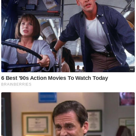
ष
ण
स
म
सा
म
यि
क
मा
तृ
भू
मि
स्तं
भ
ए
म
.