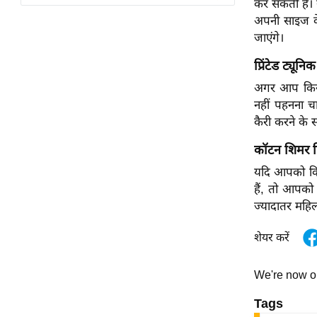
कर सकती हैं। 
विश्लेषण
अपनी साइज के
ट्रेंडिंग
जाएंगे।
प्रिंटेड ट्यून
Q
u
अगर आप किसी 
i
नहीं पहनना चा
c
कैरी करने के
k
कॉटन शिमर प्
L
i
यदि आपको किस
n
हैं, तो आपको
k
ज्यादातर महि
s
शेयर करें
विधानसभा
चुनाव
We're now 
फोटो
Tags
वीडियो