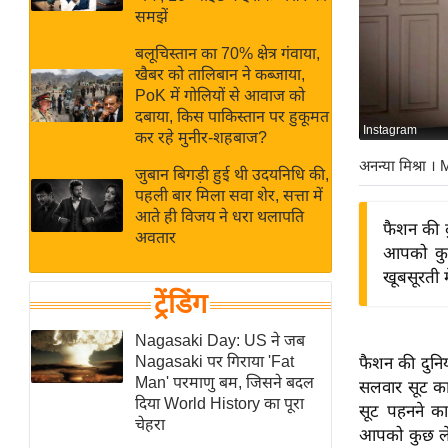
बजट
Hindi
समझें
खेल
News
बलूचिस्तान का 70% क्षेत्र गंवाया,
क्रिकेट
खैबर को तालिबान ने कब्जाया,
Hindi
IPL
PoK में गोलियों से आवाज को
दबाया, किस पाकिस्तान पर हुकूमत
Videos
2026
Instagram
कर रहे मुनीर-शहबाज?
क्राइम
अनन्या मिश्रा
। 
जुबान बिगड़ी हुई थी उदयनिधि की,
ई-पेपर
पहली बार मिला सवा शेर, सत्ता में
मिसाल बेमिसाल
आते ही विजय ने धरा थलापति
फैशन की 
अवतार
शख्सियत
आपको कुछ
यंग इंडिया
खूबसूरती मे
ट्रेंडिंग
साहित्य जगत
ऑटो वर्ल्ड
Nagasaki Day: US ने जब
Nagasaki पर गिराया 'Fat
फैशन की दुनि
न्यूज ब्रीफ
Man' परमाणु बम, जिसने बदल
सलवार सूट का
मनोरंजन जगत
दिया World History का पूरा
सूट पहनने क
चेहरा
बॉलीवुड
आपको कुछ लेटे