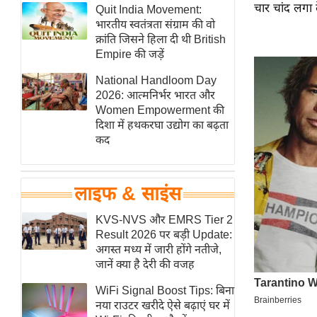
चार चांद लगा दे
हॉलीवुड
Quit India Movement:
भारतीय स्वतंत्रता संग्राम की वो
फिल्म समीक्षा
क्रांति जिसने हिला दी थी British
Breaking
Empire की जड़ें
News
National Handloom Day
लाइफस्टाइल
2026: आत्मनिर्भर भारत और
Women Empowerment की
टेक्नॉलॉजी
दिशा में हथकरघा उद्योग का बढ़ता
ब्यूटी/फैशन
कद
घरेलू नुस्खे
पर्यटन स्थल
लाइफ & साइंस
फिटनेस मंत्रा
KVS-NVS और EMRS Tier 2
रिलेशनशिप
Result 2026 पर बड़ी Update:
राजनीति
अगस्त मध्य में जारी होंगे नतीजे,
जानें क्या है देरी की वजह
विश्लेषण
समसामयिक
WiFi Signal Boost Tips: बिना
नया राउटर खरीदे ऐसे बढ़ाएं घर में
मातृभूमि