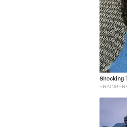
Code Of Ethics
RSS
Our Team
Expert Panel
Loksabhachunav
Android App