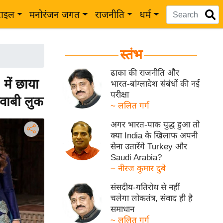
टाइल
मनोरंजन जगत
राजनीति
धर्म
स्तंभ
ढाका की राजनीति और
ें छाया
भारत-बांग्लादेश संबंधों की नई
परीक्षा
नवाबी लुक
~ ललित गर्ग
अगर भारत-पाक युद्ध हुआ तो
क्या India के खिलाफ अपनी
सेना उतारेंगे Turkey और
Saudi Arabia?
~ नीरज कुमार दुबे
संसदीय-गतिरोध से नहीं
चलेगा लोकतंत्र, संवाद ही है
समाधान
~ ललित गर्ग