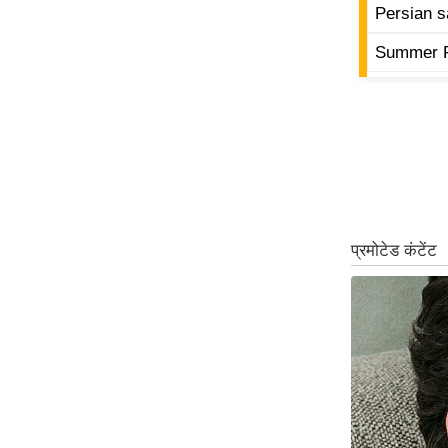
Persian s
ऑडियो
Summer F
इंफ़ोग्राफ़िक
राज्यों से
शहरों से
वेब स्टोरी
कार्टून
Short
Videos
iOS App
About us
Contact Editor
Advertise
Privacy Policy
Grievance
Redressal