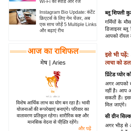
Wi-Fi की स्पीड और रेंज
स्तंभ
Instagram Bio Update: कंटेंट
ब्लू शिफ्ली क
एम.
क्रिएटर्स के लिए गेम चेंजर, अब
गर्मियों के 
आर.
एक साथ जोड़ें 5 Multiple Links
डिजाइनर ब्लू
और बढ़ाएं रीच
आई.
आपको रॉयल लुक
चाय पर
समीक्षा
आज का राशिफल
इसे भी पढ़ें:
धर्म
मेष | Aries
त्वचा को ड
ज्योतिष
प्रिंटेड प्योर
प्रभु
महिमा/
अगर आपको सल
नहीं है। आप अ
धर्मस्थल
सकती हैं। इ
व्रत
विशेष आर्थिक लाभ का योग बन रहा है। भावी
मिल जाएंगे।
त्योहार
योजनाओं की रूपरेखाएं बनाएंगे। परिवार का
वातावरण प्रतिकूल रहेगा। शारीरिक कष्ट और
सी ग्रीन सिल्
राशिफल
मानसिक वेदना से पीडि़त रहेंगे।
अगर भीड़ से 
विशेष
और पढ़ें