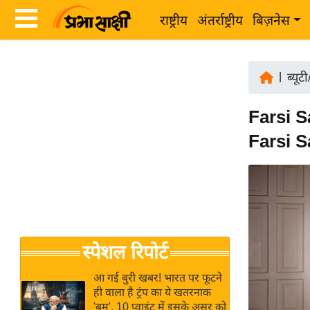
राष्ट्रीय
अंतर्राष्ट्रीय
बिज़नेस
Latest
ता
News
|
ब्यूट
ज़ा
in
ख
Farsi S
Hindi
ब
Farsi Sa
र
Hindi
राष्ट्रीय
News
अंतर्राष्ट्रीय
Live
बिज़नेस
उद्योग
Breaking
स्पेशल रिपोर्ट
जगत
News in
विशेषज्ञ
Hindi
आ गई बुरी खबर! भारत पर फूटने
राय
ही वाला है ट्रंप का ये खतरनाक
'बम', 10 प्वाइंट में इसके असर को