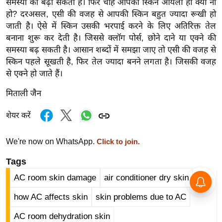
समस्या को बढ़ा सकता है। फिर चाहे आपकी स्किन ऑयली ही क्यों ना
र्ल्ड
हो? दरअसल, एसी की वजह से आपकी स्किन बहुत ज्यादा रूखी हो
न्यू
जाती है। ऐसे में स्किन उसकी भरपाई करने के लिए अतिरिक्त तेल
ज
बनाना शुरू कर देती है। जिससे क्लॉग पोर्स, छोने दाने या एक्ने की
ब्री
समस्या बढ़ सकती है। आसान शब्दों में समझा जाए तो एसी की वजह से
स्किन पहले सूखती है, फिर तेल ज्यादा बनने लगता है। जिसकी वजह
फ
से एक्ने हो जाते हैं।
म
नो
मिताली जैन
रं
शेयर करें
ज
न
ज
We're now on WhatsApp.
Click to join.
ग
Tags
त
AC room skin damage
air conditioner dry skin
बॉ
ली
how AC affects skin
skin problems due to AC
वु
AC room dehydration skin