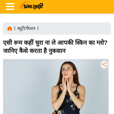
|
ब्यूटी/फैशन
|
ता
एसी रूम कहीं चुरा ना ले आपकी स्किन का ग्लो?
ज़ा
ख
जानिए कैसे करता है नुकसान
ब
र
रा
ष्ट्री
य
अं
त
र्रा
ष्ट्री