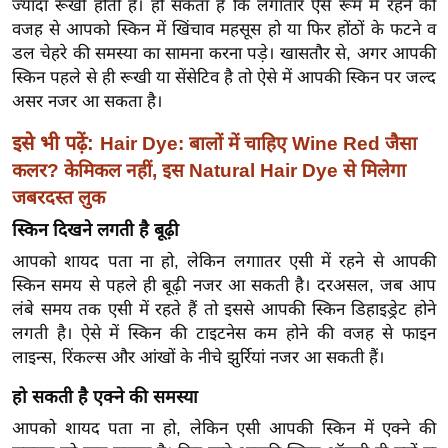
ज्यादा रूखी होती है। हो सकता है कि लगातार ऐसे रूम में रहने की
ख्सि
वजह से आपको स्किन में खिंचाव महसूस हो या फिर होंठों के फटने व
य
डल चेहरे की समस्या का सामना करना पड़े। खासतौर से, अगर आपकी
त
स्किन पहले से ही रूखी या सेंसेटिव है तो ऐसे में आपकी स्किन पर जल्द
यं
असर नजर आ सकता है।
ग
इसे भी पढ़ें:
इं
Hair Dye: बालों में चाहिए Wine Red जैसा
डि
कलर? केमिकल नहीं, इस Natural Hair Dye से मिलेगा
या
जबरदस्त लुक
सा
स्किन दिखने लगती है बूढ़ी
हि
आपको शायद पता ना हो, लेकिन लगाातर एसी में रहने से आपकी
त्य
स्किन समय से पहले ही बूढ़ी नजर आ सकती है। दरअसल, जब आप
ज
लंबे समय तक एसी में रहते हैं तो इससे आपकी स्किन डिहाइड्रेट होने
ग
लगती है। ऐसे में स्किन की टाइटनेस कम होने की वजह से फाइन
त
लाइन्स, रिंकल्स और आंखों के नीचे झुर्रियां नजर आ सकती हैं।
ऑ
हो सकती है एक्ने की समस्या
टो
आपको शायद पता ना हो, लेकिन एसी आपकी स्किन में एक्ने की
व