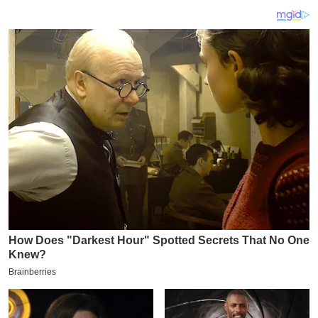
य
ब
ज
ट
खे
ल
क्रि
के
ट
I
P
L
2
0
2
6
क्रा