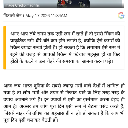
Image Credit- magnific
य
बि
मिताली जैन
। May 17 2026 11:34AM
ज़
ने
अगर आप लंबे समय तक एसी रूम में रहते हैं तो इससे स्किन की
स
प्राकृतिक नमी धीरे-धीरे कम होने लगती है, क्योंकि ऐसे कमरों की
उ
स्किन ज्यादा रूखी होती है। हो सकता है कि लगातार ऐसे रूम में
द्यो
रहने की वजह से आपको स्किन में खिंचाव महसूस हो या फिर
ग
होंठों के फटने व डल चेहरे की समस्या का सामना करना पड़े।
ज
ग
त
आज जब भारत दुनिया के सबसे ज्यादा गर्मी वाले देशों में शामिल हो
वि
गया है तो लोग गर्मी और तपन से निजात पाने के लिए तरह-तरह के
उपाय अपनाने लगे हैं। इन उपायों में एसी का इस्तेमाल करना बेहद ही
शे
आम है। अक्सर हम लोग पूरा दिन एसी रूम में बैठना पसंद करते हैं,
ष
जिससे बाहर की तपिश का अहसास ही ना हो। हो सकता है कि आप भी
ज्ञ
पूरा दिन एसी चलाकर बैठती हों।
रा