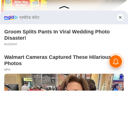
S
O
u
प्रमोटेड कंटेंट
r
Groom Splits Pants In Viral Wedding Photo
T
Disaster!
e
BUZZDAY
a
m
Walmart Cameras Captured These Hilarious 20
Photos
E
MFH
x
p
e
r
t
P
a
n