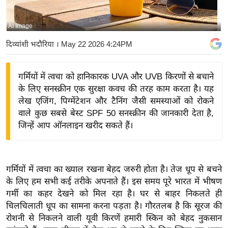
य
बि
AI Image
ज़
दिव्यांशी भदौरिया
। May 22 2026 4:24PM
ने
स
गर्मियों में त्वचा को हानिकारक UVA और UVB किरणों से बचाने
उ
के लिए सनस्क्रीन एक सुरक्षा कवच की तरह काम करता है। यह
द्यो
लेख एजिंग, पिग्मेंटेशन और टैनिंग जैसी समस्याओं को रोकने
ग
वाले कुछ सबसे बेस्ट SPF 50 सनस्क्रीन की जानकारी देता है,
ज
जिन्हें आप ऑनलाइन खरीद सकते हैं।
ग
त
वि
गर्मियों में त्वचा का ख्याल रखना बेहद जरुरी होता है। तेज धूप से बचने
शे
के लिए हम सभी कई तरीके अपनाते हैं। इस समय पूरे भारत में भीषण
ष
गर्मी का कहर देखने को मिल रहा है। घर से बाहर निकलते ही
ज्ञ
चिलचिलाती धूप का सामना करना पड़ता है। गौरतलब है कि सूरज की
रा
रोशनी से निकलने वाली यूवी किरणें हमारी स्किन को बेहद नुकसान