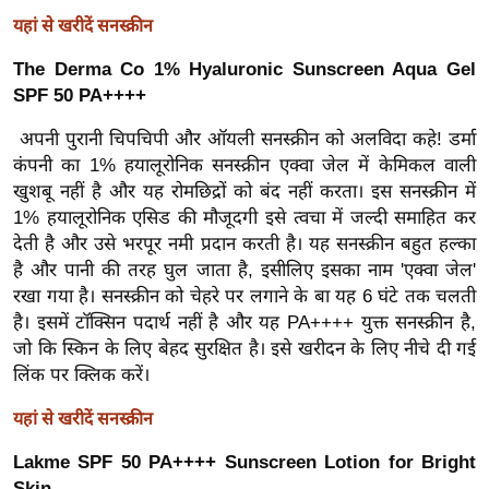
ड
यहां से खरीदें सनस्क्रीन
हॉ
ली
The Derma Co 1% Hyaluronic Sunscreen Aqua Gel
वु
SPF 50 PA++++
ड
अपनी पुरानी चिपचिपी और ऑयली सनस्क्रीन को अलविदा कहे! डर्मा
फि
कंपनी का 1% हयालूरोनिक सनस्क्रीन एक्वा जेल में केमिकल वाली
ल्म
खुशबू नहीं है और यह रोमछिद्रों को बंद नहीं करता। इस सनस्क्रीन में
स
1% हयालूरोनिक एसिड की मौजूदगी इसे त्वचा में जल्दी समाहित कर
मी
देती है और उसे भरपूर नमी प्रदान करती है। यह सनस्क्रीन बहुत हल्का
क्षा
है और पानी की तरह घुल जाता है, इसीलिए इसका नाम 'एक्वा जेल'
रखा गया है। सनस्क्रीन को चेहरे पर लगाने के बा यह 6 घंटे तक चलती
B
है। इसमें टॉक्सिन पदार्थ नहीं है और यह PA++++ युक्त सनस्क्रीन है,
r
जो कि स्किन के लिए बेहद सुरक्षित है। इसे खरीदन के लिए नीचे दी गई
e
लिंक पर क्लिक करें।
a
k
यहां से खरीदें सनस्क्रीन
i
Lakme SPF 50 PA++++ Sunscreen Lotion for Bright
n
Skin