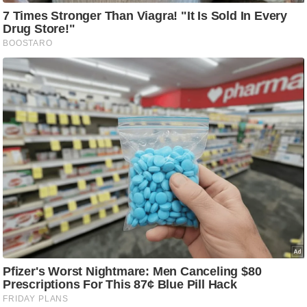
ष
ण
स
म
सा
म
यि
क
मा
तृ
भू
मि
स्तं
भ
ए
म
.