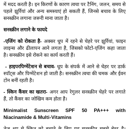
ख्सि
में मदद करती है। इन किरणों के कारण त्वचा पर टैनिंग, जलन, समय से
य
पहले झुर्रियां और अन्य समस्याएं हो सकती हैं, जिनसे बचाव के लिए
त
सनस्क्रीन लगाना जरूरी माना जाता है।
यं
सनस्क्रीन लगाने के फायदे
ग
इं
-एजिंग को रोकता है-
अक्सर धूप में रहने से चेहरे पर झुर्रियां, फाइन
लाइन्स और ढीलापन आने लगता है, जिसको फोटो-एजिंग कहा जाता
डि
है। सनस्क्रीन इसे रोकने का कार्य करती हैं।
या
सा
- हाइपरपिग्मेंटेशन से बचाव-
धूप के संपर्क में आने से चेहर पर डार्क
हि
स्पॉट्स और पिग्मेंटेशन हो जाती है। सनस्क्रीन त्वचा की चमक और ईवन
त्य
टोन बनीं रहती है।
ज
- स्किन कैंसर का खतरा-
अगर आप रेगुलर सनस्क्रीन चेहरे पर लगाते
ग
हैं, तो कैंसर का जोखिम कम होता है।
त
Minimalist Sunscreen SPF 50 PA+++ with
ऑ
Niacinamide & Multi-Vitamins
टो
व
तेज धूप से स्किन को बचाने के लिए यह सनस्क्रीन सबसे बेस्ट है।