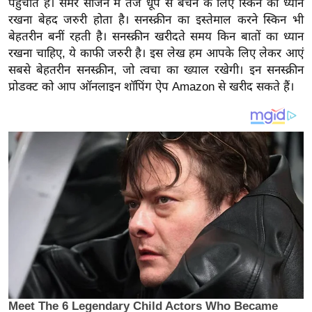
पहुंचाते हैं। समर सीजन में तेज धूप से बचने के लिए स्किन का ध्यान
य
रखना बेहद जरुरी होता है। सनस्क्रीन का इस्तेमाल करने स्किन भी
ब
बेहतरीन बनीं रहती है। सनस्क्रीन खरीदते समय किन बातों का ध्यान
ज
रखना चाहिए, ये काफी जरुरी है। इस लेख हम आपके लिए लेकर आएं
ट
सबसे बेहतरीन सनस्क्रीन, जो त्वचा का ख्याल रखेगी। इन सनस्क्रीन
खे
प्रोडक्ट को आप ऑनलाइन शॉपिंग ऐप Amazon से खरीद सकते हैं।
ल
क्रि
के
ट
I
P
L
2
0
2
6
क्रा