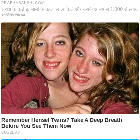
ति
ष
प्र
भु
म
हि
मा
/
ध
र्म
स्थ
ल
व्र
त
त्यो
हा
र