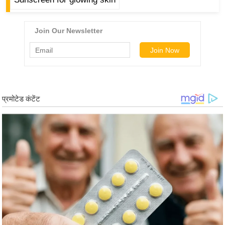
/
फै
श
न
घ
रे
लू
नु
स्खे
प
र्य
ट
न
स्थ
ल
फि