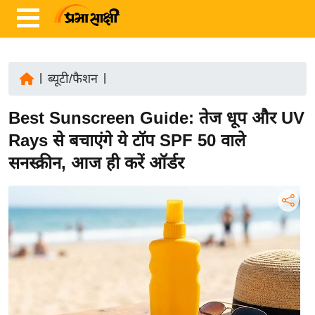
|
ब्यूटी/फैशन
|
ता
Best Sunscreen Guide: तेज धूप और UV
ज़ा
ख
Rays से बचाएंगे ये टॉप SPF 50 वाले
ब
सनस्क्रीन, आज ही करें ऑर्डर
र
रा
ष्ट्री
य
अं
त
र्रा
ष्ट्री