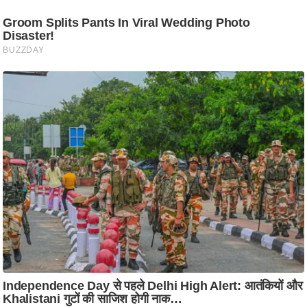
आ
र
.
आ
ई
.
चा
य
प
र
स
मी
क्षा
ध
र्म
ज्यो