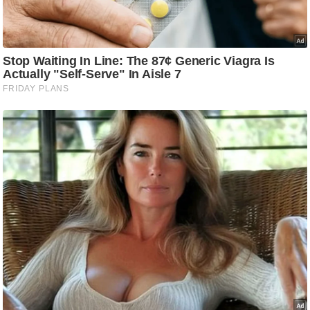
ट
ने
स
मं
त्रा
रि
ले
श
न
शि
प
रा
ज
नी
ति
वि
श्ले