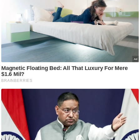
आ
र
.
आ
ई
.
चा
य
प
र
स
मी
क्षा
ध
र्म
ज्यो