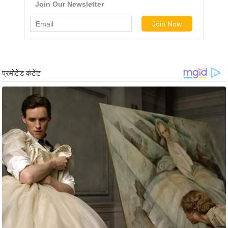
ड
हॉ
ली
वु
ड
फि
ल्म
स
मी
क्षा
B
r
e
a
k
i
n