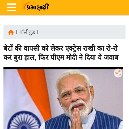
|
बॉलीवुड
|
ता
बेटों की वापसी को लेकर एक्ट्रेस राखी का रो-रो
ज़ा
ख
कर बुरा हाल, फिर पीएम मोदी ने दिया ये जवाब
ब
र
रा
ष्ट्री
य
अं
त
र्रा
ष्ट्री