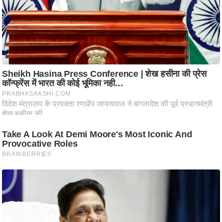
ति
ष
प्र
भु
म
हि
मा
/
ध
र्म
स्थ
ल
व्र
त
त्यो
हा
र