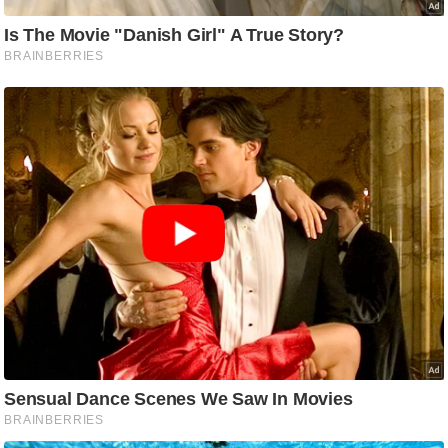
g
N
e
w
s
ला
इ
फ
स्टा
इ
ल
टे
क्नॉ
लॉ
जी
ब्यू
टी