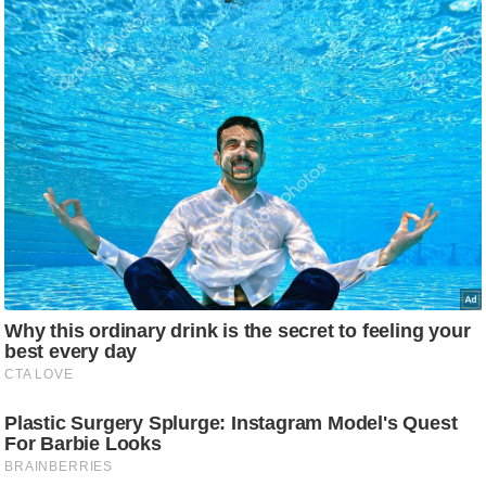
/
फै
श
न
घ
रे
लू
नु
स्खे
प
र्य
ट
न
स्थ
ल
फि