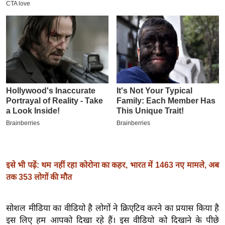
इ
म
ई
-
पे
प
र
मि
सा
ल
बे
इसे भी पढ़ें: थम नहीं रहा कोरोना का कहर, भारत में 1463 नए मामले, अब
मि
तक 353 लोगों की मौत
सा
ल
सोशल मीडिया का वीडियो है लोगों ने क्रिएटिव करने का प्रयास किया है
श
इस लिए हम आपको दिखा रहे हैं। इस वीडियो को दिखाने के पीछे