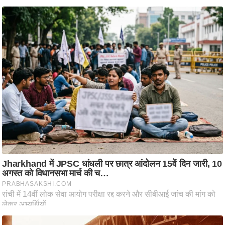
ट
ने
स
मं
त्रा
रि
ले
श
न
शि
प
रा
ज
नी
ति
वि
श्ले