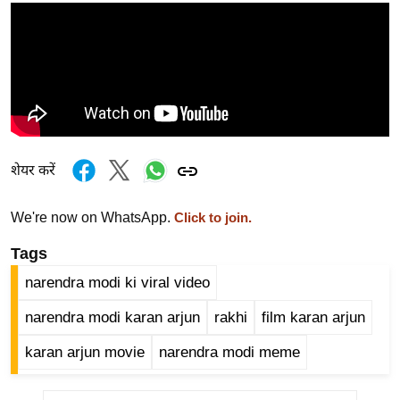
र्ल्ड
न्यू
ज
ब्री
फ
म
नो
शेयर करें
रं
ज
We're now on WhatsApp.
Click to join.
न
Tags
ज
ग
narendra modi ki viral video
त
narendra modi karan arjun
rakhi
film karan arjun
बॉ
karan arjun movie
narendra modi meme
ली
वु