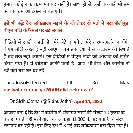
ख्सि
हमारा कोई नाकारात्म मकसद नहीं है। साथ ही से जुड़ी सच्चाई भी हम
य
आपको इस आर्टिकल में बताएंगें।
त
इसे भी पढ़ें: देश लॉकडाउन बढ़ाने के को लेकर दो मतों में बटा बॉलीवुड,
यं
पीएम मोदी के फैसले पर उठे सवाल
ग
इं
वीडियो में राखी कहती है मेरे बेटे आएंगे... मेरे करण-अर्जुन आयेंगे।
पीएम मोदी करते है नहीं आएंगे। जब तक देश में लॉकडाउन की स्थिति
डि
है तब तक नहीं आएंगे। इस वीडियो में पीएम मोदी की आवाज को एडिट
या
किया गया है। ये वीडियो काफी फनी है। आप भी देखें और कोरोना से
सा
डरें नहीं बस घर पर रहें।
हि
त्य
LockdownExtended till 3rd May
ज
pic.twitter.com/JyutWVtRoI
#Lockdown2
ग
— Dr SidhuJetha (@SidhuJetha)
April 14, 2020
त
आपको बता दें कि देश में कोरोना से संक्रमित लोगों की संख्या 10 हजार के
ऑ
पार हो गई है वहीं मरने वालो का आकड़ा फी 300 के पार गया है। ये संख्या
टो
लगातार बढ़ रही है। इस लिए देश में 3 मई तक लॉकडाउन बढ़ा दिया गया है।
व