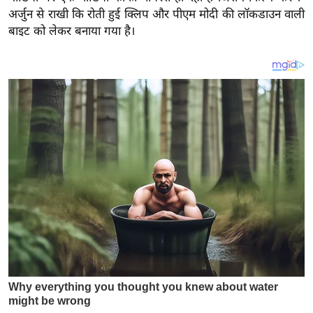
य
अर्जुन से राखी कि रोती हुई क्लिप और पीएम मोदी की लॉकडाउन वाली
ब
बाइट को लेकर बनाया गया है।
ज
ट
खे
ल
क्रि
के
ट
I
P
L
2
0
2
6
क्रा