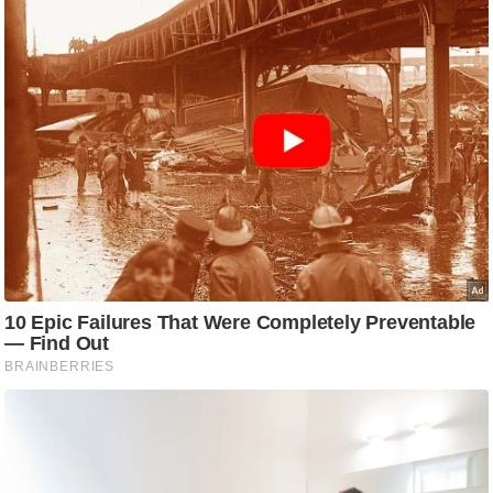
ष
ण
स
म
सा
म
यि
क
मा
तृ
भू
मि
स्तं
भ
ए
म
.