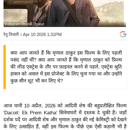
य
बि
ज़
Instagram Mrunal Thakur
ने
रेनू तिवारी
। Apr 10 2026 1:31PM
स
उ
क्या आप जानते हैं कि मृणाल ठाकुर इस फिल्म के लिए पहली
द्यो
पसंद नहीं थीं? क्या आप जानते हैं कि मृणाल ठाकुर को फ़िल्म
ग
की लीड एक्ट्रेस के तौर पर फ़ाइनल करने से पहले, एक्ट्रेस श्रुति
ज
हासन को असल में इस प्रोजेक्ट के लिए चुना गया था और उन्होंने
ग
कुछ सीन शूट भी कर लिए थे?
त
वि
शे
आज यानी 10 अप्रैल, 2026 को आदिवी शेष की बहुप्रतीक्षित फिल्म
ष
'Dacoit: Ek Prem Katha' सिनेमाघरों में दस्तक दे चुकी है। जहाँ
ज्ञ
दर्शक पर्दे पर आदिवी शेष और मृणाल ठाकुर की नई केमिस्ट्री को देखने
रा
के लिए उत्साहित हैं, वहीं इस फिल्म के पीछे एक ऐसी कहानी भी है