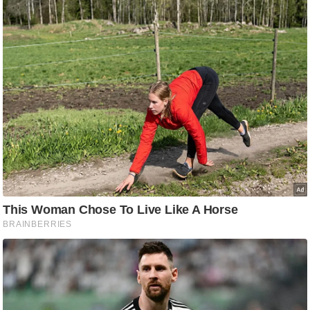
आ
र
.
आ
ई
.
चा
य
प
र
स
मी
क्षा
ध
र्म
ज्यो