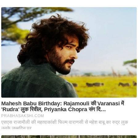
ष
ण
स
म
सा
म
यि
क
मा
तृ
भू
मि
स्तं
भ
ए
म
.