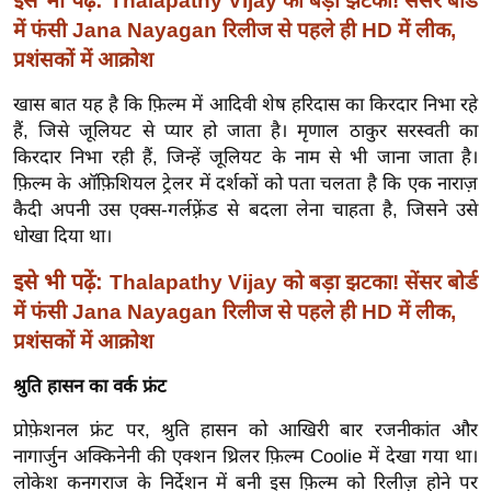
इसे भी पढ़ें:
Thalapathy Vijay को बड़ा झटका! सेंसर बोर्ड
र्ल्ड
में फंसी Jana Nayagan रिलीज से पहले ही HD में लीक,
न्यू
प्रशंसकों में आक्रोश
ज
खास बात यह है कि फ़िल्म में आदिवी शेष हरिदास का किरदार निभा रहे
ब्री
हैं, जिसे जूलियट से प्यार हो जाता है। मृणाल ठाकुर सरस्वती का
फ
किरदार निभा रही हैं, जिन्हें जूलियट के नाम से भी जाना जाता है।
म
फ़िल्म के ऑफ़िशियल ट्रेलर में दर्शकों को पता चलता है कि एक नाराज़
नो
कैदी अपनी उस एक्स-गर्लफ़्रेंड से बदला लेना चाहता है, जिसने उसे
रं
धोखा दिया था।
ज
इसे भी पढ़ें:
Thalapathy Vijay को बड़ा झटका! सेंसर बोर्ड
न
में फंसी Jana Nayagan रिलीज से पहले ही HD में लीक,
ज
प्रशंसकों में आक्रोश
ग
त
श्रुति हासन का वर्क फ्रंट
बॉ
प्रोफ़ेशनल फ्रंट पर, श्रुति हासन को आखिरी बार रजनीकांत और
ली
नागार्जुन अक्किनेनी की एक्शन थ्रिलर फ़िल्म Coolie में देखा गया था।
वु
लोकेश कनगराज के निर्देशन में बनी इस फ़िल्म को रिलीज़ होने पर