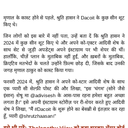
ख्सि
य
त
मृणाल के कास्ट होने से पहले, श्रुति हासन ने Dacoit के कुछ सीन शूट
किए थे।
यं
ग
जिन लोगों को इस बारे में नहीं पता, उन्हें बता दें कि श्रुति हासन ने
इं
2024 में कुछ सीन शूट किए थे और अपने को-एक्टर आदिवी शेष के
डि
साथ सेट से जुड़ी अपडेट्स अपने इंस्टाग्राम पर भी शेयर की थीं।
या
हालाँकि, चीज़ें प्लान के मुताबिक नहीं हुईं, और ख़बरों के मुताबिक,
क्रिएटिव मतभेदों के चलते उन्होंने फ़िल्म छोड़ दी, जिसके बाद उनकी
सा
जगह मृणाल ठाकुर को कास्ट किया गया।
हि
त्य
फरवरी 2024 में, श्रुति हासन ने अपने को-स्टार आदिवी शेष के साथ
ज
एक प्यारी सी सेल्फ़ी पोस्ट की और लिखा, "इस 'थंगम' (सोने जैसे
ग
इंसान) शेषू मा @adivisesh के आस-पास रहना हमेशा बहुत अच्छा
त
लगता है।" इसे अपनी इंस्टाग्राम स्टोरीज़ पर री-शेयर करते हुए आदिवी
शेष ने लिखा, "मैं #Dacoit के शुरू होने का बेसब्री से इंतज़ार कर रहा
ऑ
हूँ, प्यारी @shrutzhaasan।"
टो
व