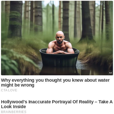
ट
ने
स
मं
त्रा
रि
ले
श
न
शि
प
रा
ज
नी
ति
वि
श्ले