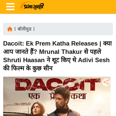
|
बॉलीवुड
|
ता
Dacoit: Ek Prem Katha Releases | क्या
ज़ा
ख
आप जानते हैं? Mrunal Thakur से पहले
ब
Shruti Haasan ने शूट किए थे Adivi Sesh
र
की फिल्म के कुछ सीन
रा
ष्ट्री
य
अं
त
र्रा
ष्ट्री