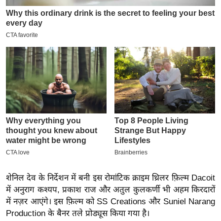
इ
म
ई
-
पे
प
र
मि
सा
ल
बे
मि
शेनिल देव के निर्देशन में बनी इस रोमांटिक क्राइम थ्रिलर फ़िल्म Dacoit
सा
में अनुराग कश्यप, प्रकाश राज और अतुल कुलकर्णी भी अहम किरदारों
ल
में नज़र आएंगे। इस फ़िल्म को SS Creations और Suniel Narang
श
Production के बैनर तले प्रोड्यूस किया गया है।