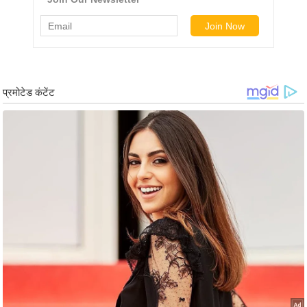
g
N
e
w
s
ला
इ
फ
स्टा
इ
ल
टे
क्नॉ
लॉ
जी
ब्यू
टी