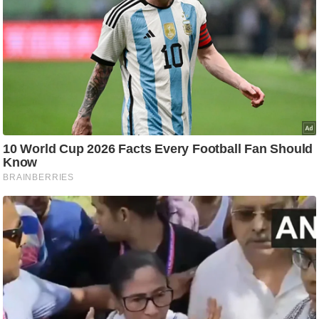
ति
ष
प्र
भु
म
हि
मा
/
ध
र्म
स्थ
ल
व्र
त
त्यो
हा
र