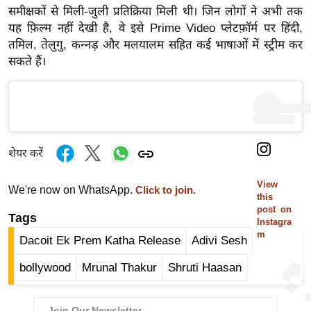
ड
समीक्षकों से मिली-जुली प्रतिक्रिया मिली थी। जिन लोगों ने अभी तक
हॉ
यह फ़िल्म नहीं देखी है, वे इसे Prime Video प्लेटफ़ॉर्म पर हिंदी,
ली
तमिल, तेलुगु, कन्नड़ और मलयालम सहित कई भाषाओं में स्ट्रीम कर
वु
सकते हैं।
ड
फि
ल्म
स
मी
शेयर करें
क्षा
View
B
We're now on WhatsApp.
Click to join.
this
r
post on
Tags
Instagra
e
m
Dacoit Ek Prem Katha Release
Adivi Sesh
a
k
bollywood
Mrunal Thakur
Shruti Haasan
i
n