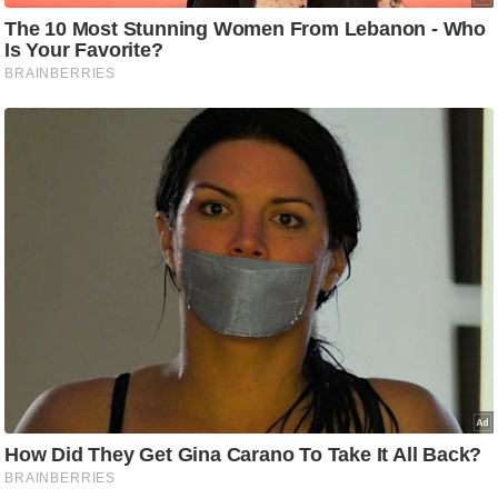
/
फै
श
न
घ
रे
लू
नु
स्खे
प
र्य
ट
न
स्थ
ल
फि