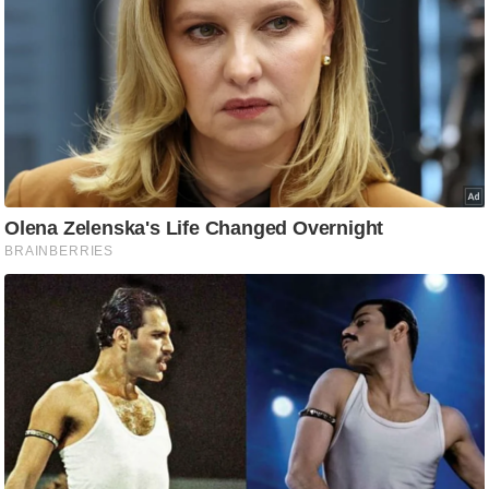
आ
र
.
आ
ई
.
चा
य
प
र
स
मी
क्षा
ध
र्म
ज्यो