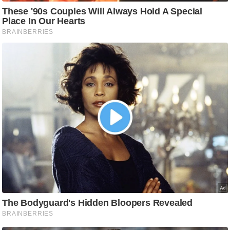
/
फै
श
न
घ
रे
लू
नु
स्खे
प
र्य
ट
न
स्थ
ल
फि