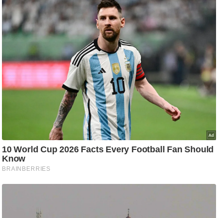
ट
ने
स
मं
त्रा
रि
ले
श
न
शि
प
रा
ज
नी
ति
वि
श्ले