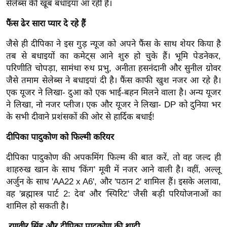
सेलेब्स की खूब बधाइयां आ रही हैं।
ख्सि
य
फैंस ढेर सारा प्यार दे रहे हैं
त
जैसे ही दीपिका ने इस गुड़ न्यूज को अपने फैंस के साथ शेयर किया है
यं
तब से बधाइयों का कमेट्स आने शुरु हो चुके हैं। भूमि पेडनेकर,
ग
परिणीति चोपड़ा, सामंथा रुथ प्रभु, अनीता हसनंदानी और सुनील ग्रोवर
इं
जैसे तमाम सेलेब्स ने बधाइयां दी है। फैंस काफी खुश नजर आ रहे है।
डि
एक यूजर ने लिखा- दुआ को एक भाई-बहन मिलने वाला है। अन्य यूजर
या
ने लिखा, नो नजर प्लीज। एक और यूजर ने लिखा- DP को दुनिया भर
सा
के सभी दीवाने प्रशंसकों की ओर से हार्दिक बधाई!
हि
दीपिका पादुकोण को फिल्मी करियर
त्य
ज
दीपिका पादुकोण की अपकमिंग फिल्म की बात करें, तो वह जल्द ही
ग
शाहरुख खान के साथ 'किंग' मूवी में नजर आने वाली है। वहीं, अल्लू
त
अर्जुन के साथ 'AA22 x A6', और 'पठान 2' शामिल हैं। इसके अलावा,
वह 'ब्रह्मास्त्र पार्ट 2: देव' और 'स्पिरिट' जैसी बड़ी परियोजनाओं का
ऑ
शामिल हो सकती है।
टो
व
रणवीर सिंह और दीपिका पादुकोण की शादी