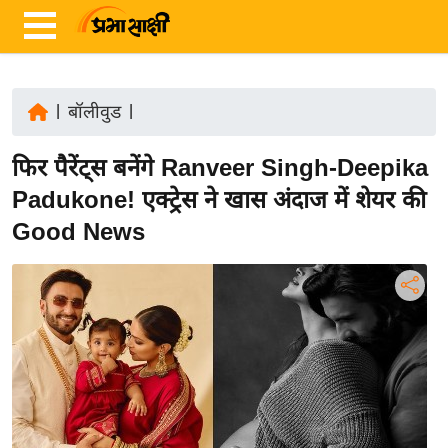
|
बॉलीवुड
|
ता
फिर पैरेंट्स बनेंगे Ranveer Singh-Deepika
ज़ा
ख
Padukone! एक्ट्रेस ने खास अंदाज में शेयर की
ब
Good News
र
रा
ष्ट्री
य
अं
त
र्रा
ष्ट्री