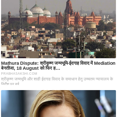
ष
ण
स
म
सा
म
यि
क
मा
तृ
भू
मि
स्तं
भ
ए
म
.