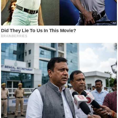
ति
ष
प्र
भु
म
हि
मा
/
ध
र्म
स्थ
ल
व्र
त
त्यो
हा
र