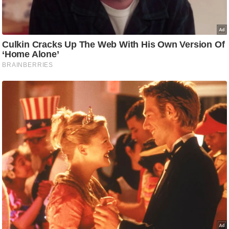
g
N
e
w
s
ला
इ
फ
स्टा
इ
ल
टे
क्नॉ
लॉ
जी
ब्यू
टी