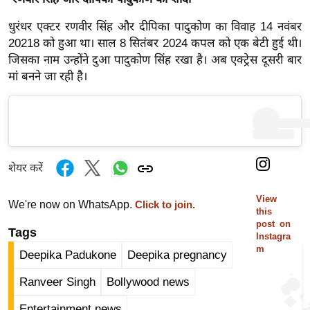
र्ल्ड
धुरंधर एक्टर रणवीर सिंह और दीपिका पादुकोण का विवाह 14 नवंबर
न्यू
20218 को हुआ था। साल 8 सितंबर 2024 कपल को एक बेटी हुई थी।
ज
जिसका नाम उन्होंने दुआ पादुकोण सिंह रखा है। अब एक्ट्रेस दूसरी बार
ब्री
मां बनने जा रही है।
फ
म
नो
रं
ज
शेयर करें
न
ज
View
We're now on WhatsApp.
Click to join.
this
ग
post on
Tags
त
Instagra
m
Deepika Padukone
Deepika pregnancy
बॉ
ली
Ranveer Singh
Bollywood news
वु
Entertainment news