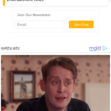
ड
हॉ
ली
वु
ड
फि
ल्म
स
मी
क्षा
B
r
e
a
k
i
n