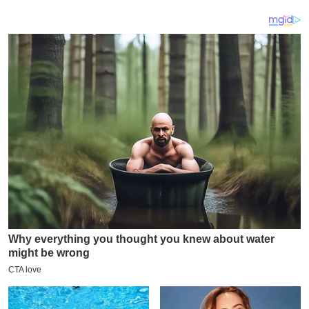
य
ब
ज
ट
खे
ल
क्रि
के
ट
I
P
L
2
0
2
6
क्रा