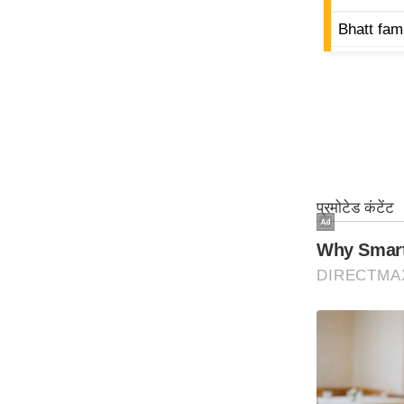
ऑडियो
Bhatt fam
इंफ़ोग्राफ़िक
राज्यों से
शहरों से
वेब स्टोरी
कार्टून
Short
Videos
iOS App
About us
Contact Editor
Advertise
Privacy Policy
Grievance
Redressal