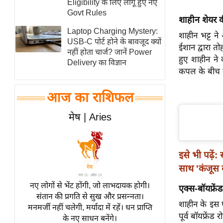
Eligibility के लिए लागू हुए नए
स्तंभ
Govt Rules
शाहीन शेयर क
एम.
Laptop Charging Mystery:
शाहीन भट्ट ने 
आर.
USB-C पोर्ट होने के बावजूद क्यों
ईशान द्वारा त
नहीं होता चार्ज? जानें Power
आई.
हुए शाहीन ने 
Delivery का विज्ञान
चाय पर
कपल के बीच क
समीक्षा
आज का राशिफल
धर्म
ज्योतिष
मेष | Aries
प्रभु
महिमा/
इसे भी पढ़ें:
धर्मस्थल
साथ 'कंजूस
व्रत
त्योहार
नए लोगों से भेंट होंगी, जो लाभदायक होगी।
एक्स-बॉयफ्रें
संतान की प्रगति से सुख और प्रसन्नता।
राशिफल
शाहीन के इस पो
मनमर्जी नहीं चलेगी, मर्यादा में रहें। धन प्राप्ति
विशेष
पूर्व बॉयफ्रें
के नए साधन बनेंगे।