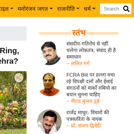
टाइल
मनोरंजन जगत
राजनीति
धर्म
स्तंभ
संसदीय-गतिरोध से नहीं
 Ring,
चलेगा लोकतंत्र, संवाद ही है
समाधान
Mehra?
~ ललित गर्ग
FCRA Bill पर हल्ला मचा
रहे विपक्षी दलों और ईसाई
संगठनों को मार्को रुबियो का
बयान सुनना चाहिए
~ नीरज कुमार दुबे
राजेंद्र माथुर- विचारों की
पत्रकारिता के नायक
~ प्रो. संजय द्विवेदी