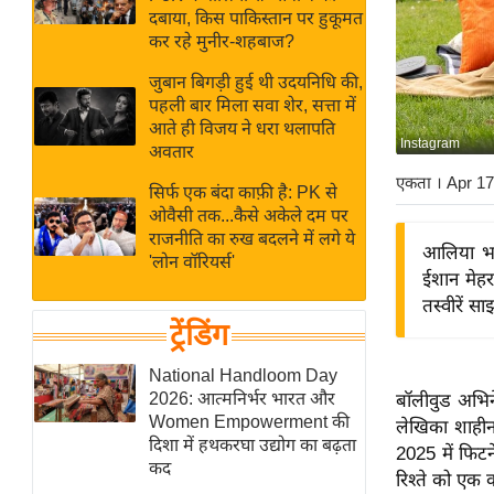
बजट
Hindi
दबाया, किस पाकिस्तान पर हुकूमत
खेल
News
कर रहे मुनीर-शहबाज?
क्रिकेट
जुबान बिगड़ी हुई थी उदयनिधि की,
Hindi
IPL
पहली बार मिला सवा शेर, सत्ता में
आते ही विजय ने धरा थलापति
Videos
2026
Instagram
अवतार
क्राइम
एकता
। Apr 1
सिर्फ एक बंदा काफ़ी है: PK से
ई-पेपर
ओवैसी तक...कैसे अकेले दम पर
मिसाल बेमिसाल
राजनीति का रुख बदलने में लगे ये
आलिया भट
'लोन वॉरियर्स'
शख्सियत
ईशान मेहर
यंग इंडिया
तस्वीरें स
ट्रेंडिंग
साहित्य जगत
ऑटो वर्ल्ड
National Handloom Day
2026: आत्मनिर्भर भारत और
बॉलीवुड अभिन
न्यूज ब्रीफ
Women Empowerment की
लेखिका शाहीन 
मनोरंजन जगत
दिशा में हथकरघा उद्योग का बढ़ता
2025 में फिट
कद
बॉलीवुड
रिश्ते को एक