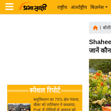
राष्ट्रीय
अंतर्राष्ट्रीय
बिज़नेस
Latest
ता
News
|
बॉली
ज़ा
in
ख
Shaheen
Hindi
ब
जानें कौ
र
Hindi
राष्ट्रीय
News
अंतर्राष्ट्रीय
Live
बिज़नेस
उद्योग
Breaking
स्पेशल रिपोर्ट
जगत
News in
विशेषज्ञ
Hindi
बलूचिस्तान का 70% क्षेत्र गंवाया,
राय
खैबर को तालिबान ने कब्जाया,
PoK में गोलियों से आवाज को