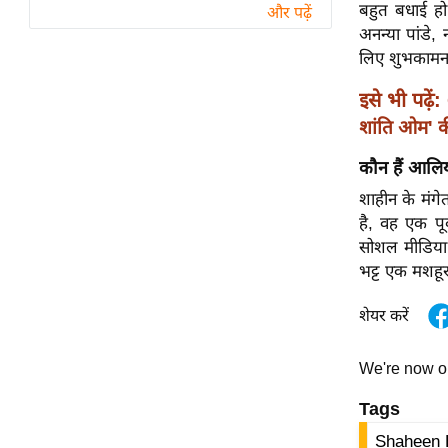
विश्लेषण
बहुत बधाई हो
और पढ़ें
अनन्या पांडे,
ट्रेंडिंग
लिए शुभकामनाए
Q
इसे भी पढ़ें:
u
शांति ओम' क
i
c
कौन हैं आलिय
k
शाहीन के मंगे
L
है, वह एक पूर
i
सोशल मीडिया 
n
भट्ट एक मशहूर
k
s
शेयर करें
विधानसभा
We're now 
चुनाव
Tags
फोटो
वीडियो
Shaheen 