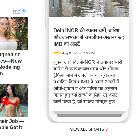
Delhi-NCR की रफ्तार थमी, बारिश
और जलभराव से जनजीवन अस्त-व्यस्त;
IMD का अलर्ट
राष्ट्रीय
Aug 07, 2026 7:36PM
शुक्रवार को दिल्ली-NCR में लगातार भारी
बारिश से व्यापक जलभराव और भीषण
ट्रैफिक जाम ने जनजीवन को बुरी तरह
प्रभावित किया। IMD ने अगले 2 घंटों में
आंधी-तूफान व और बारिश का अनुमान
जताते हुए कई राज्यों के लिए 'रेड अलर्ट'
जारी किया है, जो सक्रिय मॉनसून ट्रफ़ और
चक्रवाती हवाओं के घेरे का परिणाम है,
जिससे यातायात बाधित होने के साथ-साथ
सफदरजंग अस्पताल में भी जलभराव की
स्थिति बनी।
VIEW ALL SHORTS