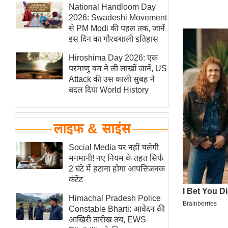
हॉलीवुड
National Handloom Day
2026: Swadeshi Movement
फिल्म समीक्षा
से PM Modi की पहल तक, जानें
Breaking
इस दिन का गौरवशाली इतिहास
News
Hiroshima Day 2026: एक
लाइफस्टाइल
परमाणु बम ने ली लाखों जानें, US
Attack की उस काली सुबह ने
टेक्नॉलॉजी
बदल दिया World History
ब्यूटी/फैशन
घरेलू नुस्खे
लाइफ & साइंस
पर्यटन स्थल
फिटनेस मंत्रा
Social Media पर नहीं चलेगी
मनमानी! नए नियम के तहत सिर्फ
रिलेशनशिप
2 घंटे में हटाना होगा आपत्तिजनक
राजनीति
कंटेंट
विश्लेषण
Himachal Pradesh Police
समसामयिक
Constable Bharti: आवेदन की
आखिरी तारीख तय, EWS
मातृभूमि