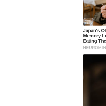
Code Of Ethics
RSS
Our Team
Expert Panel
Loksabhachunav
Android App