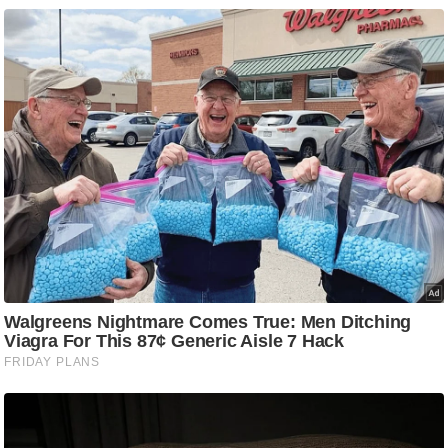
g
N
e
w
s
ला
इ
फ
स्टा
इ
ल
टे
क्नॉ
लॉ
जी
ब्यू
टी