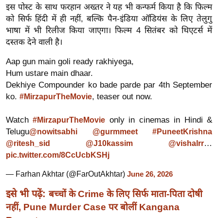
ख्सि
इस पोस्ट के साथ फरहान अख्तर ने यह भी कन्फर्म किया है कि फिल्म
य
को सिर्फ हिंदी में ही नहीं, बल्कि पैन-इंडिया ऑडियंस के लिए तेलुगु
त
भाषा में भी रिलीज किया जाएगा। फिल्म 4 सितंबर को थिएटर्स में
दस्तक देने वाली है।
यं
ग
Aap gun main goli ready rakhiyega,
इं
Hum ustare main dhaar.
डि
Dekhiye Compounder ko bade parde par 4th September
या
ko.
, teaser out now.
#MirzapurTheMovie
सा
Watch
only in cinemas in Hindi &
#MirzapurTheMovie
हि
Telugu
@nowitsabhi
@gurmmeet
#PuneetKrishna
त्य
…
@ritesh_sid
@J10kassim
@vishalrr
ज
pic.twitter.com/8CcUcbKSHj
ग
त
— Farhan Akhtar (@FarOutAkhtar)
June 26, 2026
ऑ
इसे भी पढ़ें:
बच्चों के Crime के लिए सिर्फ माता-पिता दोषी
टो
नहीं, Pune Murder Case पर बोलीं Kangana
व