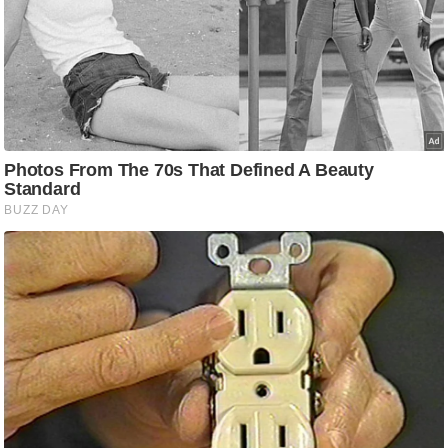
आ
र
.
आ
ई
.
चा
य
प
र
स
मी
क्षा
ध
र्म
ज्यो