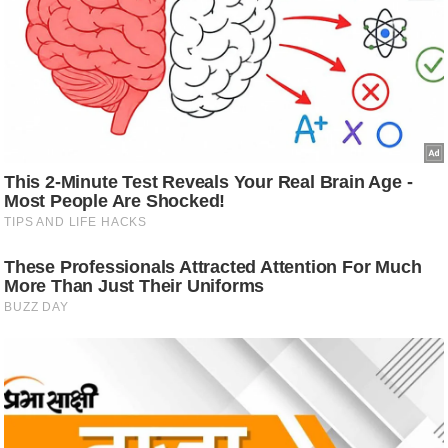
ट
ने
स
मं
त्रा
रि
ले
श
न
शि
प
रा
ज
नी
ति
वि
श्ले