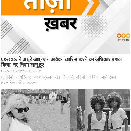
ष
ण
स
म
सा
म
यि
क
मा
तृ
भू
मि
स्तं
भ
ए
म
.