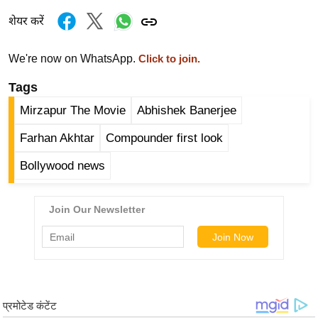
ड
हॉ
शेयर करें
ली
वु
We're now on WhatsApp.
Click to join.
ड
Tags
फि
Mirzapur The Movie
Abhishek Banerjee
ल्म
स
Farhan Akhtar
Compounder first look
मी
Bollywood news
क्षा
B
r
e
a
k
i
n