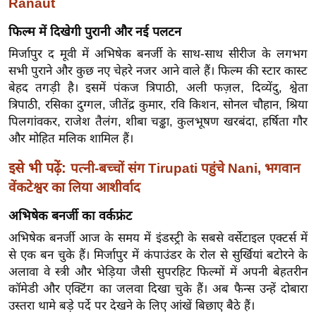
Ranaut
र्ल्ड
फिल्म में दिखेगी पुरानी और नई पलटन
न्यू
ज
मिर्जापुर द मूवी में अभिषेक बनर्जी के साथ-साथ सीरीज के लगभग
ब्री
सभी पुराने और कुछ नए चेहरे नजर आने वाले हैं। फिल्म की स्टार कास्ट
बेहद तगड़ी है। इसमें पंकज त्रिपाठी, अली फज़ल, दिव्येंदु, श्वेता
फ
त्रिपाठी, रसिका दुग्गल, जीतेंद्र कुमार, रवि किशन, सोनल चौहान, श्रिया
म
पिलगांवकर, राजेश तैलंग, शीबा चड्ढा, कुलभूषण खरबंदा, हर्षिता गौर
नो
और मोहित मलिक शामिल हैं।
रं
ज
इसे भी पढ़ें:
पत्नी-बच्चों संग Tirupati पहुंचे Nani, भगवान
न
वेंकटेश्वर का लिया आशीर्वाद
ज
अभिषेक बनर्जी का वर्कफ्रंट
ग
अभिषेक बनर्जी आज के समय में इंडस्ट्री के सबसे वर्सेटाइल एक्टर्स में
त
से एक बन चुके हैं। मिर्जापुर में कंपाउंडर के रोल से सुर्खियां बटोरने के
बॉ
अलावा वे स्त्री और भेड़िया जैसी सुपरहिट फिल्मों में अपनी बेहतरीन
ली
कॉमेडी और एक्टिंग का जलवा दिखा चुके हैं। अब फैन्स उन्हें दोबारा
वु
उस्तरा थामे बड़े पर्दे पर देखने के लिए आंखें बिछाए बैठे हैं।