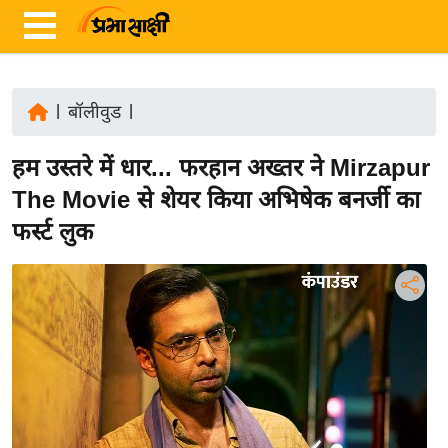
|
बॉलीवुड
|
ता
हम उस्तरे में धार... फरहान अख्तर ने Mirzapur
ज़ा
ख
The Movie से शेयर किया अभिषेक बनर्जी का
ब
फर्स्ट लुक
र
रा
ष्ट्री
य
अं
त
र्रा
ष्ट्री