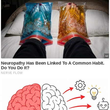
/
फै
श
न
घ
रे
लू
नु
स्खे
प
र्य
ट
न
स्थ
ल
फि