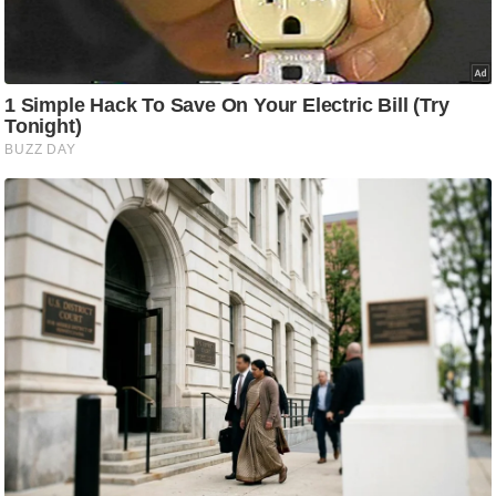
ति
ष
प्र
भु
म
हि
मा
/
ध
र्म
स्थ
ल
व्र
त
त्यो
हा
र