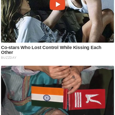
ट
ने
स
मं
त्रा
रि
ले
श
न
शि
प
रा
ज
नी
ति
वि
श्ले