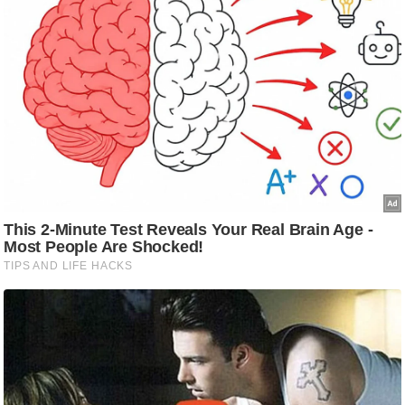
/
फै
श
न
घ
रे
लू
नु
स्खे
प
र्य
ट
न
स्थ
ल
फि