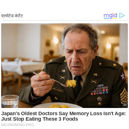
ड
हॉ
ली
वु
ड
फि
ल्म
स
मी
क्षा
B
r
e
a
k
i
n