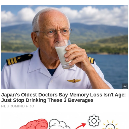
g
N
e
w
s
ला
इ
फ
स्टा
इ
ल
टे
क्नॉ
लॉ
जी
ब्यू
टी