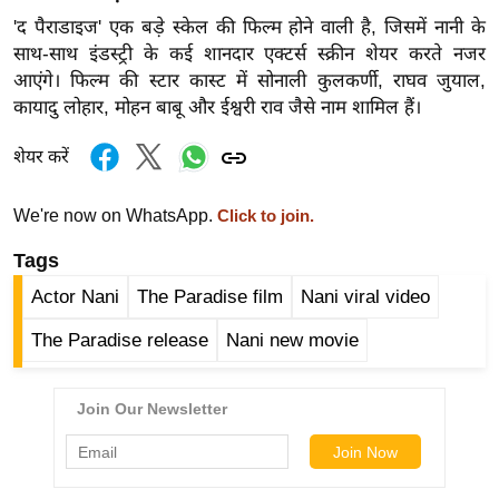
र्ल्ड
'द पैराडाइज' एक बड़े स्केल की फिल्म होने वाली है, जिसमें नानी के
न्यू
साथ-साथ इंडस्ट्री के कई शानदार एक्टर्स स्क्रीन शेयर करते नजर
आएंगे। फिल्म की स्टार कास्ट में सोनाली कुलकर्णी, राघव जुयाल,
ज
कायादु लोहार, मोहन बाबू और ईश्वरी राव जैसे नाम शामिल हैं।
ब्री
फ
शेयर करें
म
नो
We're now on WhatsApp.
Click to join.
रं
Tags
ज
न
Actor Nani
The Paradise film
Nani viral video
ज
The Paradise release
Nani new movie
ग
त
बॉ
ली
वु