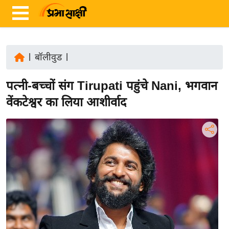
|
बॉलीवुड
|
ता
पत्नी-बच्चों संग Tirupati पहुंचे Nani, भगवान
ज़ा
ख
वेंकटेश्वर का लिया आशीर्वाद
ब
र
रा
ष्ट्री
य
अं
त
र्रा
ष्ट्री