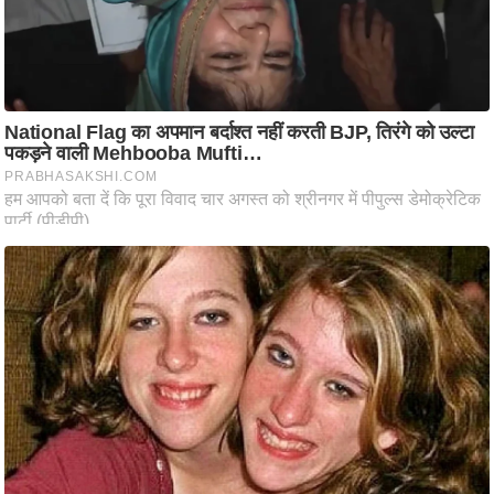
ष
ण
स
म
सा
म
यि
क
मा
तृ
भू
मि
स्तं
भ
ए
म
.