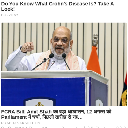
ति
ष
प्र
भु
म
हि
मा
/
ध
र्म
स्थ
ल
व्र
त
त्यो
हा
र