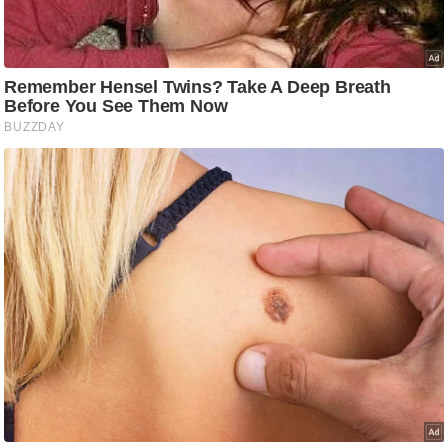
आ
र
.
आ
ई
.
चा
य
प
र
स
मी
क्षा
ध
र्म
ज्यो