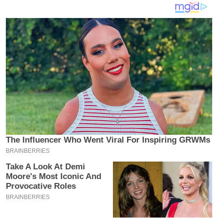
य
ब
ज
ट
खे
ल
क्रि
के
ट
I
P
L
2
0
2
6
क्रा