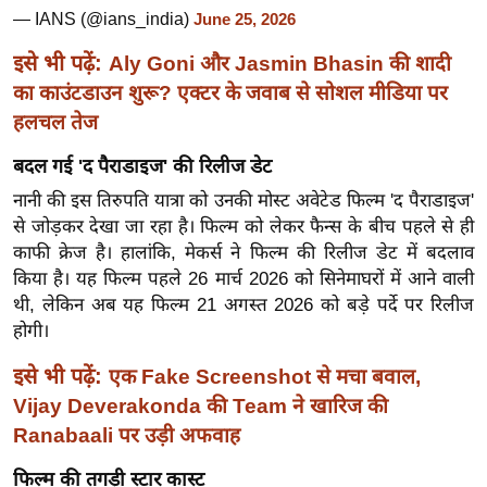
ख्सि
— IANS (@ians_india)
June 25, 2026
य
इसे भी पढ़ें:
Aly Goni और Jasmin Bhasin की शादी
त
का काउंटडाउन शुरू? एक्टर के जवाब से सोशल मीडिया पर
यं
हलचल तेज
ग
इं
बदल गई 'द पैराडाइज' की रिलीज डेट
डि
नानी की इस तिरुपति यात्रा को उनकी मोस्ट अवेटेड फिल्म 'द पैराडाइज'
या
से जोड़कर देखा जा रहा है। फिल्म को लेकर फैन्स के बीच पहले से ही
सा
काफी क्रेज है। हालांकि, मेकर्स ने फिल्म की रिलीज डेट में बदलाव
हि
किया है। यह फिल्म पहले 26 मार्च 2026 को सिनेमाघरों में आने वाली
त्य
थी, लेकिन अब यह फिल्म 21 अगस्त 2026 को बड़े पर्दे पर रिलीज
ज
होगी।
ग
इसे भी पढ़ें:
एक Fake Screenshot से मचा बवाल,
त
Vijay Deverakonda की Team ने खारिज की
ऑ
Ranabaali पर उड़ी अफवाह
टो
व
फिल्म की तगड़ी स्टार कास्ट