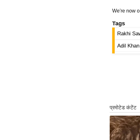
ऑडियो
We're now 
इंफ़ोग्राफ़िक
Tags
राज्यों से
Rakhi Sa
शहरों से
वेब स्टोरी
Adil Khan
कार्टून
Short
Videos
iOS App
About us
Contact Editor
Advertise
Privacy Policy
Grievance
Redressal