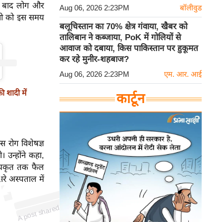
के बाद लोग और
Aug 06, 2026 2:23PM
बॉलीवुड
त्री को इस समय
बलूचिस्तान का 70% क्षेत्र गंवाया, खैबर को
तालिबान ने कब्जाया, PoK में गोलियों से
आवाज को दबाया, किस पाकिस्तान पर हुकूमत
कर रहे मुनीर-शहबाज?
Aug 06, 2026 2:23PM
एम. आर. आई
ी शादी में
कार्टून
ास रोग विशेषज्ञ
 उन्होंने कहा,
र यकृत तक फैल
p
ost s
h
ar
e
d
by
R
hi
S
a
w
a
nt (
@r
ak
his
a
w
a
nt
2
51
रे अस्पताल में
A
1)
ak