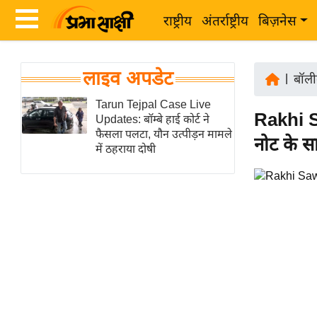
राष्ट्रीय
अंतर्राष्ट्रीय
बिज़नेस
Latest
ता
लाइव अपडेट
News
|
बॉली
ज़ा
in
Tarun Tejpal Case Live
ख
Rakhi Sa
Updates: बॉम्बे हाई कोर्ट ने
Hindi
ब
फैसला पलटा, यौन उत्पीड़न मामले
नोट के स
र
में ठहराया दोषी
Hindi
राष्ट्रीय
News
अंतर्राष्ट्रीय
Live
बिज़नेस
उद्योग
Breaking
जगत
News in
विशेषज्ञ
Hindi
राय