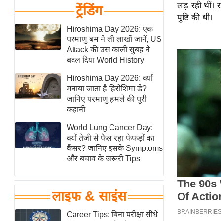
लड़ रही थीं। र
हॉलीवुड
ट्रेंडिंग
पुष्टि की थी।
फिल्म समीक्षा
Hiroshima Day 2026: एक
Breaking
परमाणु बम ने ली लाखों जानें, US
News
Attack की उस काली सुबह ने
बदल दिया World History
लाइफस्टाइल
Hiroshima Day 2026: क्यों
टेक्नॉलॉजी
मनाया जाता है हिरोशिमा डे?
ब्यूटी/फैशन
जानिए परमाणु हमले की पूरी
कहानी
घरेलू नुस्खे
पर्यटन स्थल
World Lung Cancer Day:
क्यों तेजी से फैल रहा फेफड़ों का
फिटनेस मंत्रा
कैंसर? जानिए इसके Symptoms
रिलेशनशिप
और बचाव के जरूरी Tips
राजनीति
विश्लेषण
लाइफ & साइंस
समसामयिक
Career Tips: बिना परीक्षा सीधे
मातृभूमि