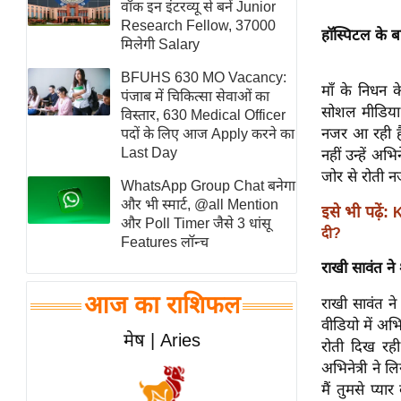
वॉक इन इंटरव्यू से बनें Junior
स्तंभ
Research Fellow, 37000
हॉस्पिटल के बा
मिलेगी Salary
एम.
आर.
BFUHS 630 MO Vacancy:
माँ के निधन 
आई.
पंजाब में चिकित्सा सेवाओं का
सोशल मीडिया 
विस्तार, 630 Medical Officer
चाय पर
नजर आ रही है।
पदों के लिए आज Apply करने का
समीक्षा
Last Day
नहीं उन्हें अ
धर्म
जोर से रोती 
WhatsApp Group Chat बनेगा
ज्योतिष
और भी स्मार्ट, @all Mention
इसे भी पढ़ें:
K
और Poll Timer जैसे 3 धांसू
प्रभु
दी?
Features लॉन्च
महिमा/
राखी सावंत ने
धर्मस्थल
आज का राशिफल
राखी सावंत न
व्रत
वीडियो में अभ
त्योहार
मेष | Aries
रोती दिख रही 
राशिफल
अभिनेत्री ने 
विशेष
मैं तुमसे प्य