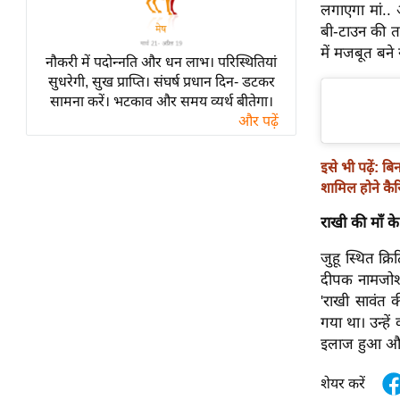
विश्लेषण
लगाएगा मां..
बी-टाउन की तम
ट्रेंडिंग
में मजबूत बने 
नौकरी में पदोन्नति और धन लाभ। परिस्थितियां
Q
सुधरेगी, सुख प्राप्ति। संघर्ष प्रधान दिन- डटकर
सामना करें। भटकाव और समय व्यर्थ बीतेगा।
u
और पढ़ें
i
c
इसे भी पढ़ें:
बिन
k
शामिल होने कैर
L
i
राखी की माँ क
n
k
जुहू स्थित क्र
s
दीपक नामजोशी 
'राखी सावंत 
विधानसभा
गया था। उन्हे
चुनाव
इलाज हुआ और ब
फोटो
शेयर करें
वीडियो