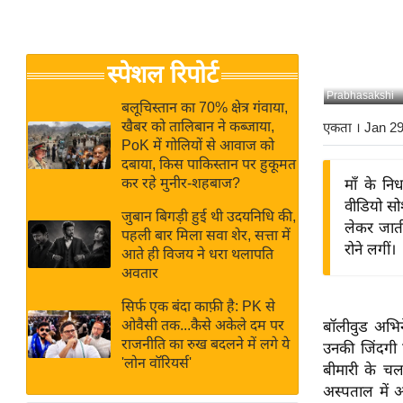
बजट
Hindi
खेल
News
क्रिकेट
स्पेशल रिपोर्ट
Hindi
IPL
Prabhasakshi
Videos
2026
बलूचिस्तान का 70% क्षेत्र गंवाया,
खैबर को तालिबान ने कब्जाया,
एकता
। Jan 2
क्राइम
PoK में गोलियों से आवाज को
ई-पेपर
दबाया, किस पाकिस्तान पर हुकूमत
कर रहे मुनीर-शहबाज?
माँ के न
मिसाल बेमिसाल
वीडियो सो
जुबान बिगड़ी हुई थी उदयनिधि की,
शख्सियत
लेकर जाती
पहली बार मिला सवा शेर, सत्ता में
यंग इंडिया
रोने लगीं।
आते ही विजय ने धरा थलापति
अवतार
साहित्य जगत
ऑटो वर्ल्ड
सिर्फ एक बंदा काफ़ी है: PK से
ओवैसी तक...कैसे अकेले दम पर
बॉलीवुड अभिन
न्यूज ब्रीफ
राजनीति का रुख बदलने में लगे ये
उनकी जिंदगी 
मनोरंजन जगत
'लोन वॉरियर्स'
बीमारी के चल
बॉलीवुड
अस्पताल में आ