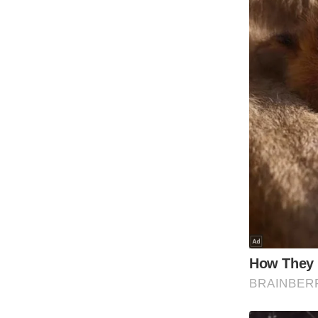
Code Of Ethics
RSS
Our Team
Expert Panel
Loksabhachunav
Android App