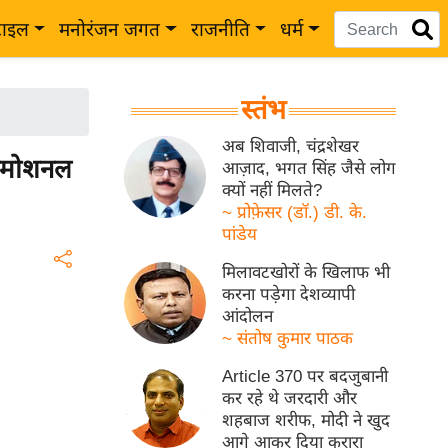
टाइल
मनोरंजन जगत
राजनीति
धर्म
स्तंभ
अब शिवाजी, चंद्रशेखर
 इमोशनल
आज़ाद, भगत सिंह जैसे लोग
क्यों नहीं मिलते?
~ प्रोफ़ेसर (डॉ.) डी. के.
पांडेय
मिलावटखोरों के खिलाफ भी
करना पड़ेगा देशव्यापी
आंदोलन
~ संतोष कुमार पाठक
Article 370 पर बदजुबानी
कर रहे थे जरदारी और
शहबाज शरीफ, मोदी ने खुद
आगे आकर दिया करारा