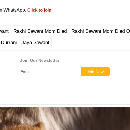
on WhatsApp.
Click to join.
want
Rakhi Sawant Mom Died
Rakhi Sawant Mom Died O
 Durrani
Jaya Sawant