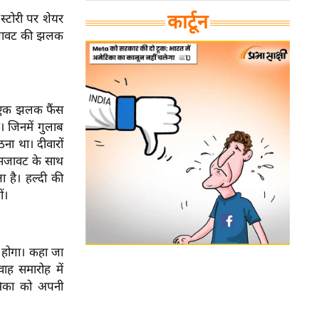
कार्टून
स्टोरी पर शेयर
 सजावट की झलक
ी एक झलक फैंस
 जिनमें गुलाब
ना था। दीवारों
 सजावट के साथ
 है। हल्दी की
ीं।
ु होगा। कहा जा
वाह समारोह में
श्मिका को अपनी