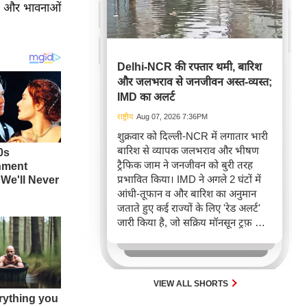
जों और भावनाओं
Delhi-NCR की रफ्तार थमी, बारिश
और जलभराव से जनजीवन अस्त-व्यस्त;
IMD का अलर्ट
राष्ट्रीय
Aug 07, 2026 7:36PM
शुक्रवार को दिल्ली-NCR में लगातार भारी
बारिश से व्यापक जलभराव और भीषण
ट्रैफिक जाम ने जनजीवन को बुरी तरह
प्रभावित किया। IMD ने अगले 2 घंटों में
आंधी-तूफान व और बारिश का अनुमान
जताते हुए कई राज्यों के लिए 'रेड अलर्ट'
जारी किया है, जो सक्रिय मॉनसून ट्रफ़ और
चक्रवाती हवाओं के घेरे का परिणाम है,
जिससे यातायात बाधित होने के साथ-साथ
सफदरजंग अस्पताल में भी जलभराव की
स्थिति बनी।
VIEW ALL SHORTS