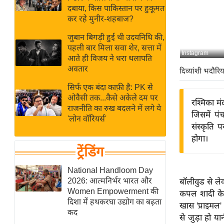
बजट
Hindi
दबाया, किस पाकिस्तान पर हुकूमत
खेल
News
कर रहे मुनीर-शहबाज?
क्रिकेट
जुबान बिगड़ी हुई थी उदयनिधि की,
Hindi
IPL
पहली बार मिला सवा शेर, सत्ता में
Instagram
आते ही विजय ने धरा थलापति
Videos
2026
अवतार
दिव्यांशी भदौरिय
क्राइम
सिर्फ एक बंदा काफ़ी है: PK से
ई-पेपर
ओवैसी तक...कैसे अकेले दम पर
रश्मिका म
मिसाल बेमिसाल
राजनीति का रुख बदलने में लगे ये
जिसमें पं
'लोन वॉरियर्स'
शख्सियत
संस्कृति 
यंग इंडिया
होगा।
ट्रेंडिंग
साहित्य जगत
ऑटो वर्ल्ड
National Handloom Day
2026: आत्मनिर्भर भारत और
बॉलीवुड से ले
न्यूज ब्रीफ
Women Empowerment की
कपल शादी के 
मनोरंजन जगत
दिशा में हथकरघा उद्योग का बढ़ता
खास 'प्राइमल
कद
बॉलीवुड
से जुड़ा हो 