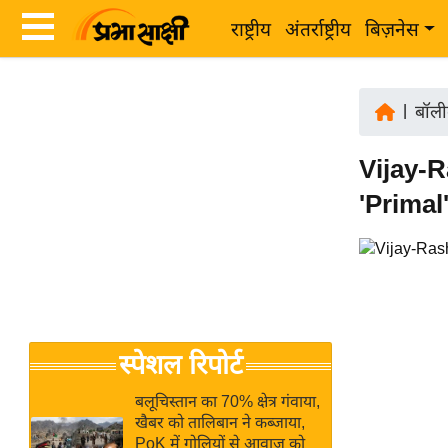
राष्ट्रीय
अंतर्राष्ट्रीय
बिज़नेस
Latest
ता
News
|
बॉली
ज़ा
in
ख
Vijay-Ra
Hindi
ब
'Prima
र
Hindi
राष्ट्रीय
News
अंतर्राष्ट्रीय
Live
बिज़नेस
उद्योग
Breaking
स्पेशल रिपोर्ट
जगत
News in
विशेषज्ञ
Hindi
बलूचिस्तान का 70% क्षेत्र गंवाया,
राय
खैबर को तालिबान ने कब्जाया,
PoK में गोलियों से आवाज को