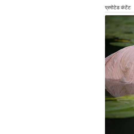
Code Of Ethics
RSS
Our Team
Expert Panel
Loksabhachunav
Android App