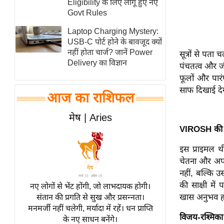
Eligibility के लिए लागू हुए नए
स्तंभ
Govt Rules
एम.
Laptop Charging Mystery:
आर.
USB-C पोर्ट होने के बावजूद क्यों
नहीं होता चार्ज? जानें Power
सूत्रों से पता
आई.
Delivery का विज्ञान
पंचतत्व और जीव
चाय पर
फूलों और पारं
समीक्षा
साफ दिखाई दे
आज का राशिफल
धर्म
ज्योतिष
मेष | Aries
VIROSH की श
प्रभु
महिमा/
इस प्राइमल थ
धर्मस्थल
चेतना और अपन
व्रत
नहीं, बल्कि उस
त्योहार
की साक्षी में
नए लोगों से भेंट होंगी, जो लाभदायक होगी।
खास अनुभव ह
संतान की प्रगति से सुख और प्रसन्नता।
राशिफल
मनमर्जी नहीं चलेगी, मर्यादा में रहें। धन प्राप्ति
विशेष
विजय-रश्मिका 
के नए साधन बनेंगे।