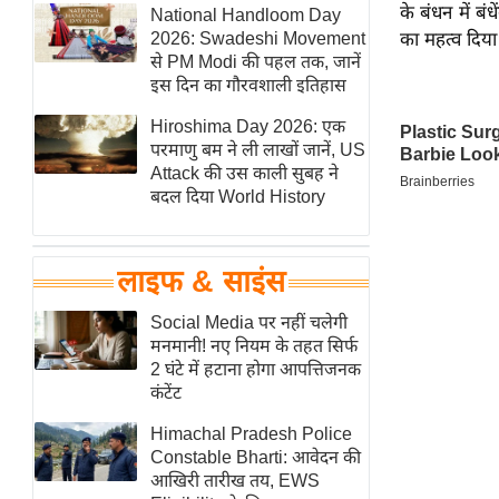
के बंधन में ब
हॉलीवुड
National Handloom Day
2026: Swadeshi Movement
का महत्व दिया
फिल्म समीक्षा
से PM Modi की पहल तक, जानें
Breaking
इस दिन का गौरवशाली इतिहास
News
Hiroshima Day 2026: एक
लाइफस्टाइल
परमाणु बम ने ली लाखों जानें, US
Attack की उस काली सुबह ने
टेक्नॉलॉजी
बदल दिया World History
ब्यूटी/फैशन
घरेलू नुस्खे
लाइफ & साइंस
पर्यटन स्थल
फिटनेस मंत्रा
Social Media पर नहीं चलेगी
मनमानी! नए नियम के तहत सिर्फ
रिलेशनशिप
2 घंटे में हटाना होगा आपत्तिजनक
राजनीति
कंटेंट
विश्लेषण
Himachal Pradesh Police
समसामयिक
Constable Bharti: आवेदन की
आखिरी तारीख तय, EWS
मातृभूमि