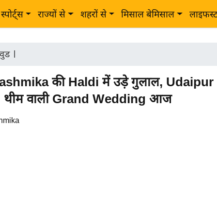
स्पोर्ट्स
राज्यों से
शहरों से
मिसाल बेमिसाल
लाइफस्
वुड
|
shmika की Haldi में उड़े गुलाल, Udaipur म
l' थीम वाली Grand Wedding आज