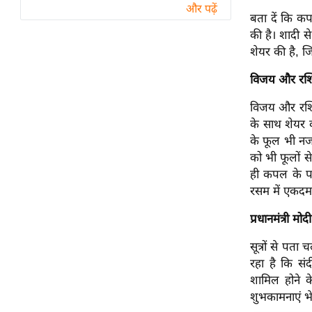
विश्लेषण
और पढ़ें
बता दें कि कप
ट्रेंडिंग
की है। शादी 
शेयर की है, जि
Q
विजय और रश्मि
u
i
विजय और रश्म
c
के साथ शेयर 
k
के फूल भी नजर
L
को भी फूलों 
i
ही कपल के पा
n
रसम में एकदम 
k
s
प्रधानमंत्री मो
विधानसभा
सूत्रों से पत
चुनाव
रहा है कि संद
शामिल होने के
फोटो
शुभकामनाएं भे
वीडियो