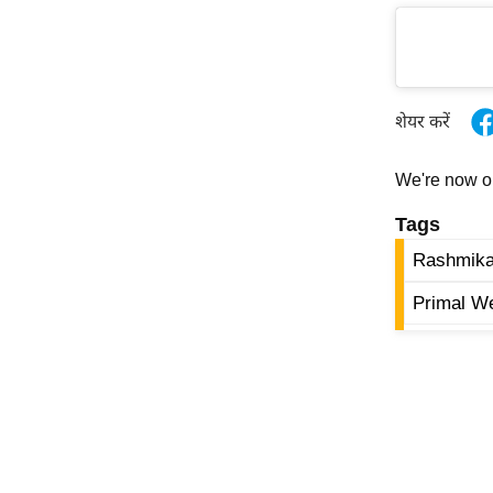
ऑडियो
इंफ़ोग्राफ़िक
राज्यों से
शेयर करें
शहरों से
वेब स्टोरी
We're now 
कार्टून
Tags
Short
Videos
Rashmik
iOS App
Primal W
About us
Contact Editor
Advertise
Privacy Policy
Grievance
Redressal