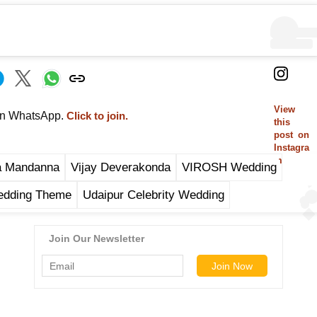
View
on WhatsApp.
Click to join.
this
post on
Instagra
m
a Mandanna
Vijay Deverakonda
VIROSH Wedding
edding Theme
Udaipur Celebrity Wedding