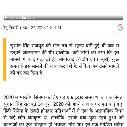
य
बि
Twitter and Instagram
ज़
रेनू तिवारी
। Mar 24 2025 1:34PM
ने
स
सुशांत सिंह राजपूत की मौत तब से रहस्य बनी हुई थी जब से
उ
उन्होंने आत्महत्या की थी। हालांकि, कई लोगों को लगा कि इस
द्यो
मामले में कोई गड़बड़ी है। सीबीआई (केंद्रीय जांच ब्यूरो) कुछ
ग
समय से इस मामले की जांच कर रही है, लेकिन अब उसने मामले
ज
को बंद कर दिया है।
ग
त
वि
2020 में भारतीय सिनेमा के लिए यह एक दुखद समय था जब अभिनेता
शे
सुशांत सिंह राजपूत 14 जून, 2020 को अपने आवास पर मृत पाए गए।
ष
हिंदी सिनेमा के सबसे होनहार प्रतिभाओं में से एक के असामयिक निधन
ज्ञ
से कई लोग व्याकुल थे। हालाँकि, इसके बाद कुछ ऐसा हुआ जो
रा
घटनाओं का एक बिल्कुल ही भयावह मोड़ था। इसे एक मीडिया सर्कस