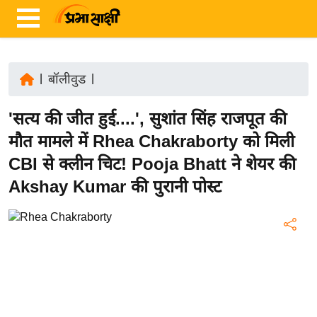
|
बॉलीवुड
|
ता
'सत्य की जीत हुई....', सुशांत सिंह राजपूत की
ज़ा
ख
मौत मामले में Rhea Chakraborty को मिली
ब
CBI से क्लीन चिट! Pooja Bhatt ने शेयर की
र
Akshay Kumar की पुरानी पोस्ट
रा
ष्ट्री
य
अं
त
र्रा
ष्ट्री