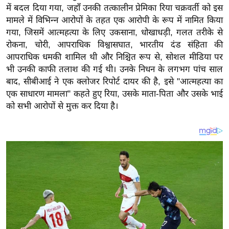
य
में बदल दिया गया, जहाँ उनकी तत्कालीन प्रेमिका रिया चक्रवर्ती को इस
ब
मामले में विभिन्न आरोपों के तहत एक आरोपी के रूप में नामित किया
ज
गया, जिसमें आत्महत्या के लिए उकसाना, धोखाधड़ी, गलत तरीके से
रोकना, चोरी, आपराधिक विश्वासघात, भारतीय दंड संहिता की
ट
आपराधिक धमकी शामिल थी और निश्चित रूप से, सोशल मीडिया पर
खे
भी उनकी काफी तलाश की गई थी। उनके निधन के लगभग पांच साल
ल
बाद, सीबीआई ने एक क्लोजर रिपोर्ट दायर की है, इसे "आत्महत्या का
क्रि
एक साधारण मामला" कहते हुए रिया, उसके माता-पिता और उसके भाई
के
को सभी आरोपों से मुक्त कर दिया है।
ट
I
P
L
2
0
2
6
क्रा