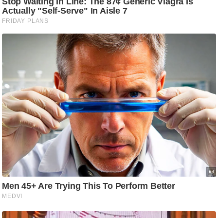
ष
ण
स
म
सा
म
यि
क
मा
तृ
भू
मि
स्तं
भ
ए
म
.