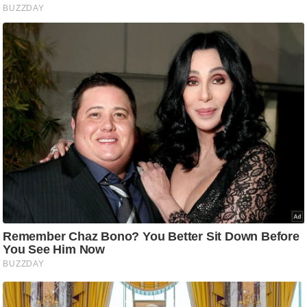
ति
ष
प्र
भु
म
हि
मा
/
ध
र्म
स्थ
ल
व्र
त
त्यो
हा
र