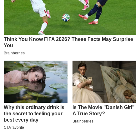
इ
म
ई
-
पे
प
र
मि
सा
ल
बे
मि
सा
ल
श