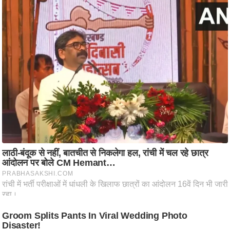
आ
र
.
आ
ई
.
चा
य
प
र
स
मी
क्षा
ध
र्म
ज्यो