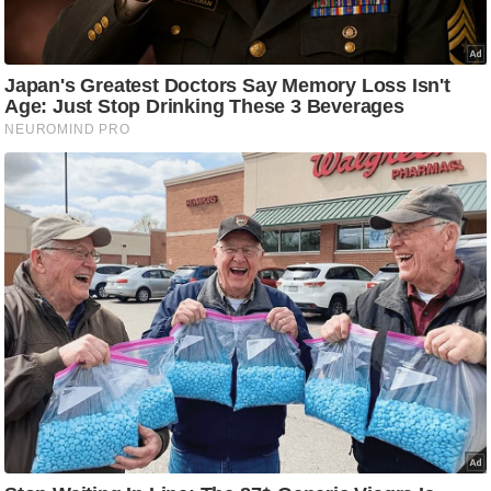
ट
ने
स
मं
त्रा
रि
ले
श
न
शि
प
रा
ज
नी
ति
वि
श्ले