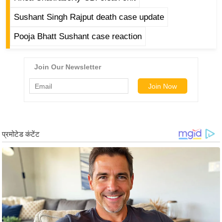
g
N
Sushant Singh Rajput death case update
e
Pooja Bhatt Sushant case reaction
w
s
ला
इ
फ
स्टा
इ
ल
टे
क्नॉ
लॉ
जी
ब्यू
टी