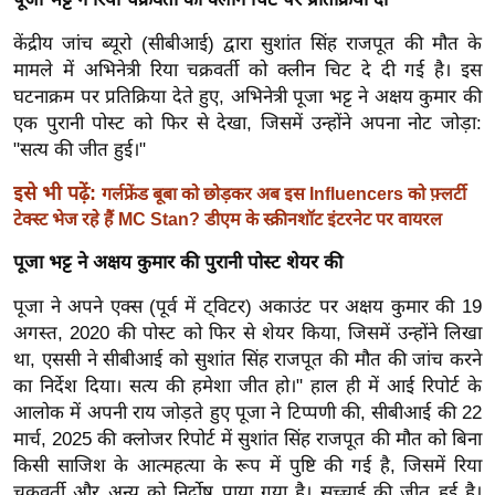
र्ल्ड
केंद्रीय जांच ब्यूरो (सीबीआई) द्वारा सुशांत सिंह राजपूत की मौत के
न्यू
मामले में अभिनेत्री रिया चक्रवर्ती को क्लीन चिट दे दी गई है। इस
ज
घटनाक्रम पर प्रतिक्रिया देते हुए, अभिनेत्री पूजा भट्ट ने अक्षय कुमार की
ब्री
एक पुरानी पोस्ट को फिर से देखा, जिसमें उन्होंने अपना नोट जोड़ा:
फ
"सत्य की जीत हुई।"
म
इसे भी पढ़ें:
गर्लफ्रेंड बूबा को छोड़कर अब इस Influencers को फ़्लर्टी
नो
टेक्स्ट भेज रहे हैं MC Stan? डीएम के स्क्रीनशॉट इंटरनेट पर वायरल
रं
ज
पूजा भट्ट ने अक्षय कुमार की पुरानी पोस्ट शेयर की
न
पूजा ने अपने एक्स (पूर्व में ट्विटर) अकाउंट पर अक्षय कुमार की 19
ज
अगस्त, 2020 की पोस्ट को फिर से शेयर किया, जिसमें उन्होंने लिखा
ग
था, एससी ने सीबीआई को सुशांत सिंह राजपूत की मौत की जांच करने
त
का निर्देश दिया। सत्य की हमेशा जीत हो।" हाल ही में आई रिपोर्ट के
बॉ
आलोक में अपनी राय जोड़ते हुए पूजा ने टिप्पणी की, सीबीआई की 22
ली
मार्च, 2025 की क्लोजर रिपोर्ट में सुशांत सिंह राजपूत की मौत को बिना
वु
किसी साजिश के आत्महत्या के रूप में पुष्टि की गई है, जिसमें रिया
चक्रवर्ती और अन्य को निर्दोष पाया गया है। सच्चाई की जीत हुई है।