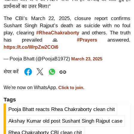
ड
प्रार्थनाओं का उत्तर मिला।"
हॉ
ली
The CBI’s March 22, 2025, closure report confirms
वु
Sushant Singh Rajput’s death as suicide with no foul
ड
play, clearing
and others. The truth
#RheaChakraborty
has prevailed 🙏
answered.
#Prayers
फि
https://t.co/WrpZw2COi6
ल्म
स
— Pooja Bhatt (@PoojaB1972)
March 23, 2025
मी
शेयर करें
क्षा
B
We're now on WhatsApp.
Click to join.
r
e
Tags
a
Pooja Bhatt reacts Rhea Chakraborty clean chit
k
i
Akshay Kumar old post Sushant Singh Rajput case
n
Rhea Chakraborty CBI clean chit