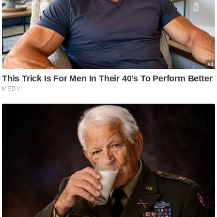
/
फै
श
न
घ
रे
लू
नु
स्खे
प
र्य
ट
न
स्थ
ल
फि