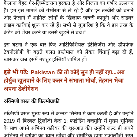
फैलाना बेहद गैर-ज़िम्मेदाराना हरकत है और निजता का गंभीर उल्लंघन
र्ल्ड
है। हम इस मामले को गंभीरता से ले रहे हैं और इन तस्वीरों को बनाने
न्यू
और फैलाने में शामिल लोगों के खिलाफ ज़रूरी कानूनी और साइबर
ज
क्राइम कार्रवाई शुरू कर रहे हैं। सभी से गुज़ारिश है कि वे इस तरह के
ब्री
कंटेंट को शेयर करने या उससे जुड़ने से बचें।"
फ
इस घटना ने एक बार फिर आर्टिफिशियल इंटेलिजेंस और डीपफेक
म
टेक्नोलॉजी के बढ़ते गलत इस्तेमाल को लेकर चिंताएँ बढ़ा दी हैं,
नो
खासकर जब इसमें मशहूर हस्तियाँ शामिल हों।
रं
ज
इसे भी पढ़ें:
Pakistan की तो कोई सुन ही नहीं रहा...अब
न
होर्मुज खुलवाने के लिए कतर ने संभाला मोर्चा, तेहरान भेजा
ज
अपना डेलीगेशन
ग
रुक्मिणी वसंत की फिल्मोग्राफी
त
बॉ
रुक्मिणी वसंत मुख्य रूप से कन्नड़ सिनेमा में काम करती हैं और उन्होंने
ली
2019 में 'बिरबल ट्रिलॉजी केस 1: फाइंडिंग वज्रमुनि' में मुख्य भूमिका
के साथ अपने अभिनय करियर की शुरुआत की। उन्होंने जल्द ही अपने
वु
अभिनय से दर्शकों का ध्यान खींचा और रोमांटिक ड्रामा डुओलॉजी 'सप्त