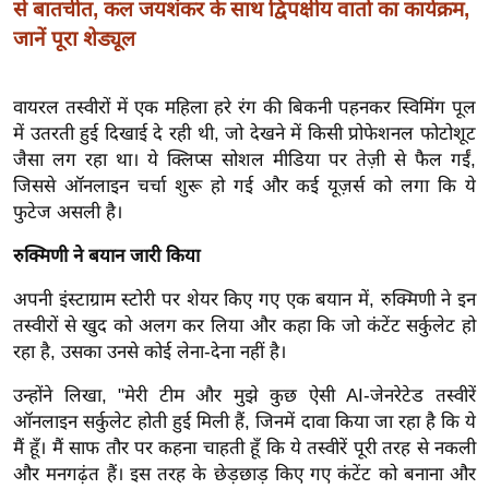
ख्सि
से बातचीत, कल जयशंकर के साथ द्विपक्षीय वार्ता का कार्यक्रम,
य
जानें पूरा शेड्यूल
त
यं
वायरल तस्वीरों में एक महिला हरे रंग की बिकनी पहनकर स्विमिंग पूल
ग
में उतरती हुई दिखाई दे रही थी, जो देखने में किसी प्रोफेशनल फोटोशूट
इं
जैसा लग रहा था। ये क्लिप्स सोशल मीडिया पर तेज़ी से फैल गईं,
डि
जिससे ऑनलाइन चर्चा शुरू हो गई और कई यूज़र्स को लगा कि ये
या
फुटेज असली है।
सा
रुक्मिणी ने बयान जारी किया
हि
अपनी इंस्टाग्राम स्टोरी पर शेयर किए गए एक बयान में, रुक्मिणी ने इन
त्य
तस्वीरों से खुद को अलग कर लिया और कहा कि जो कंटेंट सर्कुलेट हो
ज
रहा है, उसका उनसे कोई लेना-देना नहीं है।
ग
त
उन्होंने लिखा, "मेरी टीम और मुझे कुछ ऐसी AI-जेनरेटेड तस्वीरें
ऑ
ऑनलाइन सर्कुलेट होती हुई मिली हैं, जिनमें दावा किया जा रहा है कि ये
मैं हूँ। मैं साफ तौर पर कहना चाहती हूँ कि ये तस्वीरें पूरी तरह से नकली
टो
और मनगढ़ंत हैं। इस तरह के छेड़छाड़ किए गए कंटेंट को बनाना और
व