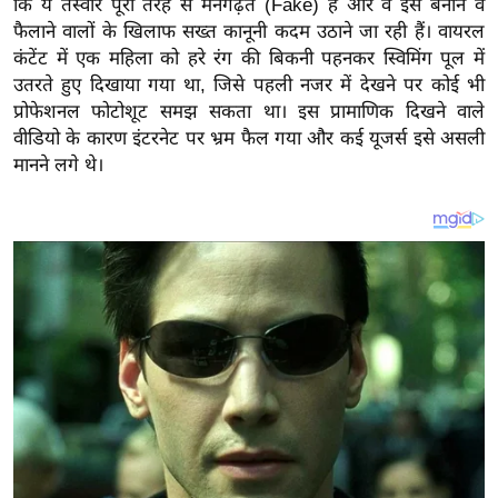
कि ये तस्वीरें पूरी तरह से मनगढ़ंत (Fake) हैं और वे इसे बनाने व
य
फैलाने वालों के खिलाफ सख्त कानूनी कदम उठाने जा रही हैं। वायरल
ब
कंटेंट में एक महिला को हरे रंग की बिकनी पहनकर स्विमिंग पूल में
ज
उतरते हुए दिखाया गया था, जिसे पहली नजर में देखने पर कोई भी
ट
प्रोफेशनल फोटोशूट समझ सकता था। इस प्रामाणिक दिखने वाले
खे
वीडियो के कारण इंटरनेट पर भ्रम फैल गया और कई यूजर्स इसे असली
ल
मानने लगे थे।
क्रि
के
ट
I
P
L
2
0
2
6
क्रा