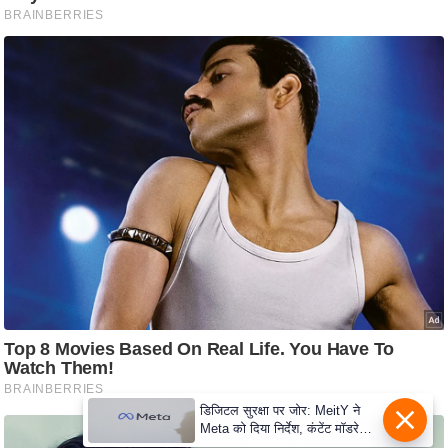
s
a
l
C
o
d
e
O
f
E
t
h
i
c
s
R
डिजिटल सुरक्षा पर जोर: MeitY ने
S
Meta को दिया निर्देश, कंटेंट मॉडरेशन
मजबूत करे