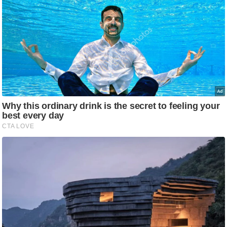
ट
ने
स
मं
त्रा
रि
ले
श
न
शि
प
रा
ज
नी
ति
वि
श्ले