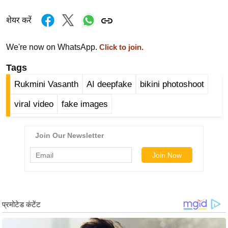
g
N
शेयर करें
e
w
We're now on WhatsApp.
Click to join.
s
Tags
ला
Rukmini Vasanth
AI deepfake
bikini photoshoot
इ
फ
viral video
fake images
स्टा
इ
ल
टे
क्नॉ
लॉ
जी
ब्यू
टी