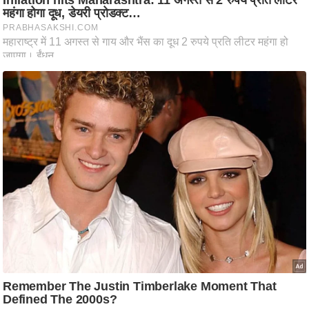
ति
ष
प्र
भु
म
हि
मा
/
ध
र्म
स्थ
ल
व्र
त
त्यो
हा
र