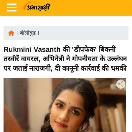
|
बॉलीवुड
|
ता
Rukmini Vasanth की 'डीपफेक' बिकनी
ज़ा
ख
तस्वीरें वायरल, अभिनेत्री ने गोपनीयता के उल्लंघन
ब
पर जताई नाराजगी, दी कानूनी कार्रवाई की धमकी
र
रा
ष्ट्री
य
अं
त
र्रा
ष्ट्री