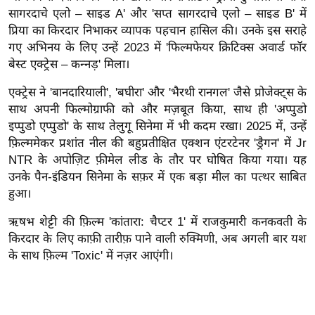
ड
सागरदाचे एलो – साइड A' और 'सप्त सागरदाचे एलो – साइड B' में
हॉ
प्रिया का किरदार निभाकर व्यापक पहचान हासिल की। ​​उनके इस सराहे
ली
गए अभिनय के लिए उन्हें 2023 में 'फिल्मफेयर क्रिटिक्स अवार्ड फॉर
वु
बेस्ट एक्ट्रेस – कन्नड़' मिला।
ड
एक्ट्रेस ने 'बानदारियाली', 'बघीरा' और 'भैरथी रानगल' जैसे प्रोजेक्ट्स के
फि
साथ अपनी फिल्मोग्राफी को और मज़बूत किया, साथ ही 'अप्पुडो
ल्म
इप्पुडो एप्पुडो' के साथ तेलुगू सिनेमा में भी कदम रखा। 2025 में, उन्हें
स
फ़िल्ममेकर प्रशांत नील की बहुप्रतीक्षित एक्शन एंटरटेनर 'ड्रैगन' में Jr
मी
NTR के अपोज़िट फ़ीमेल लीड के तौर पर घोषित किया गया। यह
क्षा
उनके पैन-इंडियन सिनेमा के सफ़र में एक बड़ा मील का पत्थर साबित
B
हुआ।
r
ऋषभ शेट्टी की फ़िल्म 'कांतारा: चैप्टर 1' में राजकुमारी कनकवती के
e
किरदार के लिए काफ़ी तारीफ़ पाने वाली रुक्मिणी, अब अगली बार यश
a
के साथ फ़िल्म 'Toxic' में नज़र आएंगी।
k
i
n