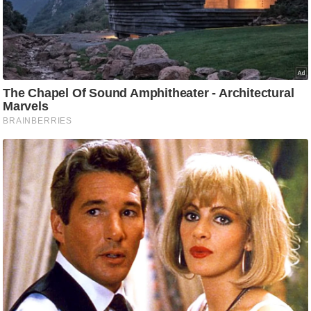
ष
ण
स
म
सा
म
यि
क
मा
तृ
भू
मि
स्तं
भ
ए
म
.