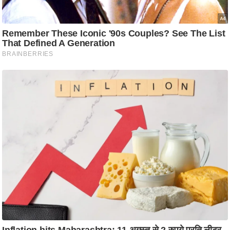
आ
र
.
आ
ई
.
चा
य
प
र
स
मी
क्षा
ध
र्म
ज्यो