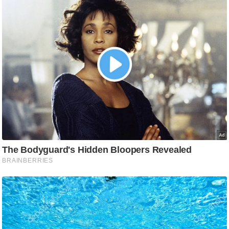
/
फै
श
न
घ
रे
लू
नु
स्खे
प
र्य
ट
न
स्थ
ल
फि