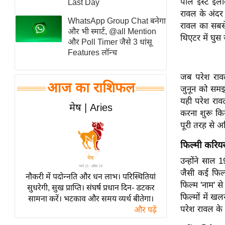
पार्ले ईस्ट इ
Last Day
स्तंभ
रावल के अंदर 
WhatsApp Group Chat बनेगा
रावल का सबसे
एम.
और भी स्मार्ट, @all Mention
थिएटर में घु
आर.
और Poll Timer जैसे 3 धांसू
Features लॉन्च
आई.
चाय पर
जब परेश रावल
समीक्षा
आज का राशिफल
जुनून को समझा
धर्म
यही परेश रावल
मेष | Aries
करना शुरू कि
ज्योतिष
पूरी तरह से अ
प्रभु
महिमा/
फिल्मी करिय
धर्मस्थल
उन्होंने साल 
व्रत
जैसी कई फिल्
नौकरी में पदोन्नति और धन लाभ। परिस्थितियां
त्योहार
फिल्म 'नाम' 
सुधरेगी, सुख प्राप्ति। संघर्ष प्रधान दिन- डटकर
फिल्मों में खल
सामना करें। भटकाव और समय व्यर्थ बीतेगा।
राशिफल
परेश रावल के
और पढ़ें
विशेष