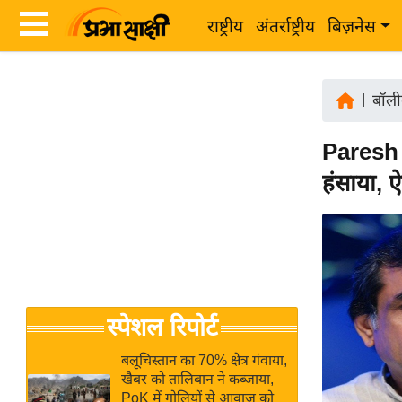
राष्ट्रीय
अंतर्राष्ट्रीय
बिज़नेस
Latest
ता
News
|
बॉली
ज़ा
in
ख
Paresh 
Hindi
ब
हंसाया,
र
Hindi
राष्ट्रीय
News
अंतर्राष्ट्रीय
Live
बिज़नेस
उद्योग
Breaking
स्पेशल रिपोर्ट
जगत
News in
विशेषज्ञ
Hindi
बलूचिस्तान का 70% क्षेत्र गंवाया,
राय
खैबर को तालिबान ने कब्जाया,
PoK में गोलियों से आवाज को