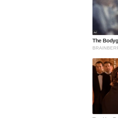
Code Of Ethics
RSS
Our Team
Expert Panel
Loksabhachunav
Android App