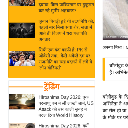
बजट
Hindi
दबाया, किस पाकिस्तान पर हुकूमत
खेल
News
कर रहे मुनीर-शहबाज?
क्रिकेट
जुबान बिगड़ी हुई थी उदयनिधि की,
Hindi
IPL
पहली बार मिला सवा शेर, सत्ता में
आते ही विजय ने धरा थलापति
Videos
2026
Creative Comm
अवतार
क्राइम
अनन्या मिश्रा
। 
सिर्फ एक बंदा काफ़ी है: PK से
ई-पेपर
ओवैसी तक...कैसे अकेले दम पर
मिसाल बेमिसाल
राजनीति का रुख बदलने में लगे ये
बॉलीवुड क
'लोन वॉरियर्स'
शख्सियत
हैं। अभिने
यंग इंडिया
ट्रेंडिंग
साहित्य जगत
ऑटो वर्ल्ड
बॉलीवुड के द
Hiroshima Day 2026: एक
परमाणु बम ने ली लाखों जानें, US
अभिनेता ने अप
न्यूज ब्रीफ
Attack की उस काली सुबह ने
का रोल हो या 
मनोरंजन जगत
बदल दिया World History
के मौके पर परे
बॉलीवुड
Hiroshima Day 2026: क्यों