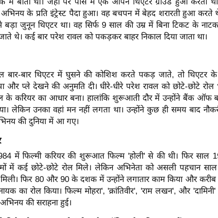
लाके में बीता था। जहां पर पास में एक ओपन थिएटर ग्राउंड हुआ करता था
अभिनय के प्रति इंट्रेस्ट पैदा हुआ। वह बचपन में बेहद शरारती हुआ करते 
 बड़ा जुनून थिएटर था। वह सिर्फ 9 साल की उम्र में बिना टिकट के नाटक
स जाते थे। कई बार परेश रावल को पकड़कर बाहर निकाल दिया जाता था।
 बार-बार थिएटर में घुसने की कोशिश करते पकड़ जाते, तो थिएटर के 
 और प्ले देखने की अनुमति दी। धीरे-धीरे परेश रावल को छोटे-छोटे रोल
 के करियर का आधार बना। हालांकि शुरूआती दौर में उन्होंने बैंक ऑफ बड
या। लेकिन उनका वहां मन नहीं लगता था। उन्होंने कुछ ही समय बाद नौक
भिनय की दुनिया में आ गए।
र
1984 में फिल्मी करियर की शुरूआत फिल्म 'होली' से की थी। फिर साल 198
मों में कई छोटे-छोटे रोल मिले। लेकिन अभिनेता को असली पहचान सा
से मिली। फिर 80 और 90 के दशक में उन्होंने लगातार काम किया और करी
नायक का रोल किया। फिल्म मोहरा', 'क्रांतिवीर', 'राम लखन', और 'दामिनी' ज
 अभिनय की सराहना हुई।