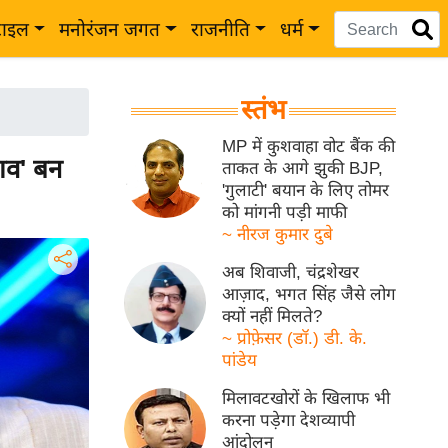
टाइल
मनोरंजन जगत
राजनीति
धर्म
स्तंभ
MP में कुशवाहा वोट बैंक की
ाव' बन
ताकत के आगे झुकी BJP,
'गुलाटी' बयान के लिए तोमर
को मांगनी पड़ी माफी
~ नीरज कुमार दुबे
अब शिवाजी, चंद्रशेखर
आज़ाद, भगत सिंह जैसे लोग
क्यों नहीं मिलते?
~ प्रोफ़ेसर (डॉ.) डी. के.
पांडेय
मिलावटखोरों के खिलाफ भी
करना पड़ेगा देशव्यापी
आंदोलन