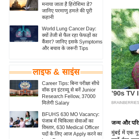
हॉलीवुड
मनाया जाता है हिरोशिमा डे?
जानिए परमाणु हमले की पूरी
फिल्म समीक्षा
कहानी
Breaking
World Lung Cancer Day:
News
क्यों तेजी से फैल रहा फेफड़ों का
लाइफस्टाइल
कैंसर? जानिए इसके Symptoms
और बचाव के जरूरी Tips
टेक्नॉलॉजी
ब्यूटी/फैशन
घरेलू नुस्खे
लाइफ & साइंस
पर्यटन स्थल
Career Tips: बिना परीक्षा सीधे
फिटनेस मंत्रा
वॉक इन इंटरव्यू से बनें Junior
Research Fellow, 37000
रिलेशनशिप
मिलेगी Salary
राजनीति
BFUHS 630 MO Vacancy:
विश्लेषण
पंजाब में चिकित्सा सेवाओं का
जन्म और परि
समसामयिक
विस्तार, 630 Medical Officer
मुंबई में एक
पदों के लिए आज Apply करने का
मातृभूमि