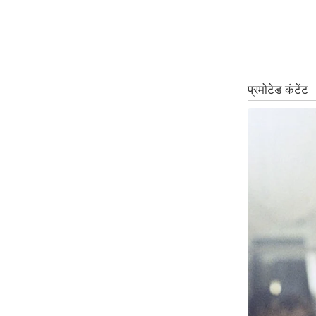
ऑडियो
इंफ़ोग्राफ़िक
राज्यों से
शहरों से
वेब स्टोरी
कार्टून
Short
Videos
iOS App
About us
Contact Editor
Advertise
Privacy Policy
Grievance
Redressal