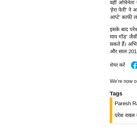
विश्लेषण
वहीं अभिनेता
'हेरा फेरी' न
ट्रेंडिंग
आप्टे' काफी 
Q
इसके बाद परेश
u
माय गॉड' जैसी
i
सकते हैं। अभिन
c
और साल 2014 म
k
L
शेयर करें
i
n
We're now 
k
Tags
s
Paresh R
विधानसभा
चुनाव
परेश रावल ब
फोटो
वीडियो