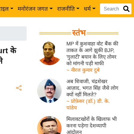
टाइल
मनोरंजन जगत
राजनीति
धर्म
स्तंभ
MP में कुशवाहा वोट बैंक की
rt के
ताकत के आगे झुकी BJP,
'गुलाटी' बयान के लिए तोमर
े
को मांगनी पड़ी माफी
~ नीरज कुमार दुबे
अब शिवाजी, चंद्रशेखर
आज़ाद, भगत सिंह जैसे लोग
क्यों नहीं मिलते?
~ प्रोफ़ेसर (डॉ.) डी. के.
पांडेय
मिलावटखोरों के खिलाफ भी
करना पड़ेगा देशव्यापी
आंदोलन