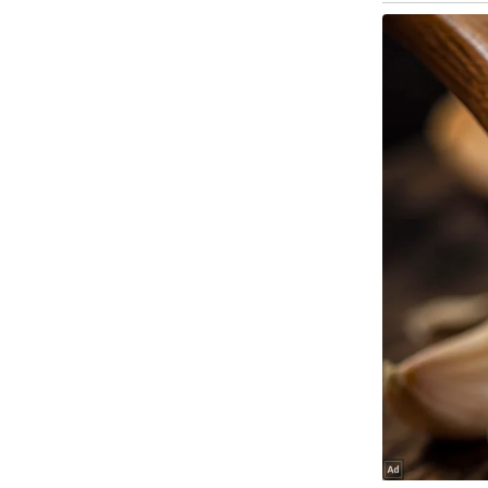
ऑडियो
इंफ़ोग्राफ़िक
राज्यों से
शहरों से
वेब स्टोरी
कार्टून
Short
Videos
iOS App
About us
Contact Editor
Advertise
Privacy Policy
Grievance
Redressal