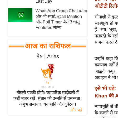
Last Day
ओटीटी रिली
स्तंभ
WhatsApp Group Chat बनेगा
एम.
और भी स्मार्ट, @all Mention
सोनाक्षी ने इ
आर.
और Poll Timer जैसे 3 धांसू
भावशून्य हो गए
Features लॉन्च
आई.
हैं। भय, भूख,
नसबंदी के रहत
चाय पर
सामना करते देख
समीक्षा
आज का राशिफल
धर्म
मेष | Aries
उन्होंने कहा 
ज्योतिष
कल्याण नहीं 
प्रभु
जाह्नवी कपूर
महिमा/
अब्राहम ने भी
धर्मस्थल
इसे भी पढ़ें:
व्रत
नौकरी पक्की होगी। व्यापारिक साझेदारी में
Khan की A
त्योहार
कड़ी नजर रखें। संतान की उन्नति से प्रसन्नता।
अशुभ समाचार, धन हानि और दुर्घटना।
राशिफल
न्यायमूर्ति जे
और पढ़ें
के काटने से ख
विशेष