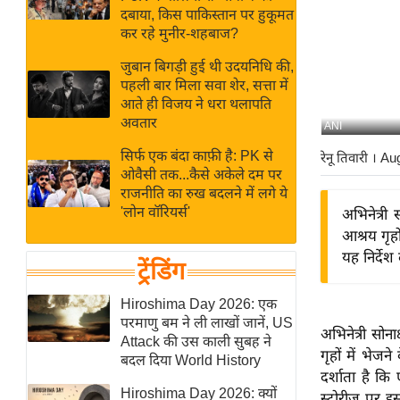
बजट
Hindi
दबाया, किस पाकिस्तान पर हुकूमत
खेल
News
कर रहे मुनीर-शहबाज?
क्रिकेट
जुबान बिगड़ी हुई थी उदयनिधि की,
Hindi
IPL
पहली बार मिला सवा शेर, सत्ता में
आते ही विजय ने धरा थलापति
Videos
2026
अवतार
ANI
क्राइम
सिर्फ एक बंदा काफ़ी है: PK से
रेनू तिवारी
। Au
ई-पेपर
ओवैसी तक...कैसे अकेले दम पर
मिसाल बेमिसाल
राजनीति का रुख बदलने में लगे ये
'लोन वॉरियर्स'
अभिनेत्री 
शख्सियत
आश्रय गृहो
यंग इंडिया
यह निर्देश
ट्रेंडिंग
साहित्य जगत
ऑटो वर्ल्ड
Hiroshima Day 2026: एक
परमाणु बम ने ली लाखों जानें, US
न्यूज ब्रीफ
अभिनेत्री सोन
Attack की उस काली सुबह ने
गृहों में भेजन
मनोरंजन जगत
बदल दिया World History
दर्शाता है कि
बॉलीवुड
Hiroshima Day 2026: क्यों
स्टोरीज़ पर इ