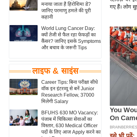
हॉलीवुड
मनाया जाता है हिरोशिमा डे?
गए हैं। लोग सु
जानिए परमाणु हमले की पूरी
फिल्म समीक्षा
कहानी
Breaking
World Lung Cancer Day:
News
क्यों तेजी से फैल रहा फेफड़ों का
लाइफस्टाइल
कैंसर? जानिए इसके Symptoms
और बचाव के जरूरी Tips
टेक्नॉलॉजी
ब्यूटी/फैशन
घरेलू नुस्खे
लाइफ & साइंस
पर्यटन स्थल
Career Tips: बिना परीक्षा सीधे
फिटनेस मंत्रा
वॉक इन इंटरव्यू से बनें Junior
Research Fellow, 37000
रिलेशनशिप
मिलेगी Salary
राजनीति
BFUHS 630 MO Vacancy:
विश्लेषण
पंजाब में चिकित्सा सेवाओं का
समसामयिक
विस्तार, 630 Medical Officer
पदों के लिए आज Apply करने का
इसे भी पढ़ें:
मातृभूमि