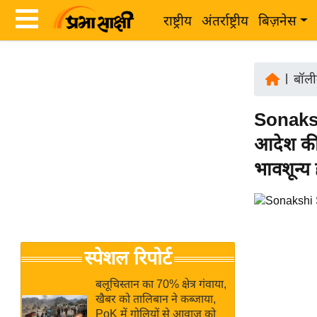
राष्ट्रीय
अंतर्राष्ट्रीय
बिज़नेस
Latest
ता
News
|
बॉली
ज़ा
in
ख
Sonaksh
Hindi
ब
आदेश की
र
Hindi
भावशून्य ह
राष्ट्रीय
News
अंतर्राष्ट्रीय
Live
बिज़नेस
उद्योग
Breaking
स्पेशल रिपोर्ट
जगत
News in
विशेषज्ञ
Hindi
बलूचिस्तान का 70% क्षेत्र गंवाया,
राय
खैबर को तालिबान ने कब्जाया,
PoK में गोलियों से आवाज को