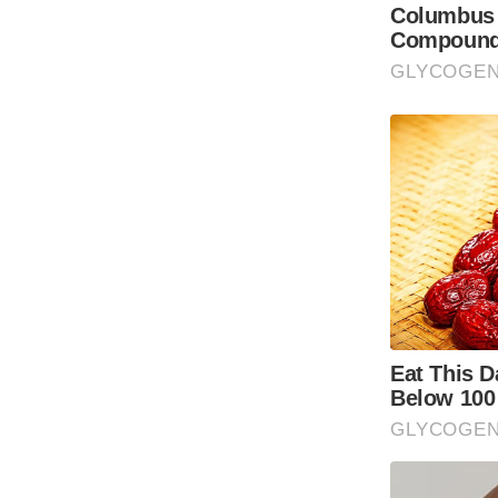
Code Of Ethics
RSS
Our Team
Expert Panel
Loksabhachunav
Android App