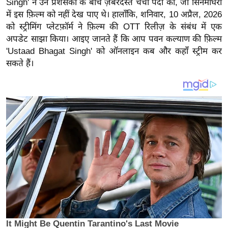
Singh' ने उन प्रशंसकों के बीच ज़बरदस्त चर्चा पैदा की, जो सिनेमाघरों
य
में इस फ़िल्म को नहीं देख पाए थे। हालाँकि, शनिवार, 10 अप्रैल, 2026
ब
को स्ट्रीमिंग प्लेटफ़ॉर्म ने फ़िल्म की OTT रिलीज़ के संबंध में एक
ज
अपडेट साझा किया। आइए जानते हैं कि आप पवन कल्याण की फ़िल्म
ट
'Ustaad Bhagat Singh' को ऑनलाइन कब और कहाँ स्ट्रीम कर
खे
सकते हैं।
ल
क्रि
के
ट
I
P
L
2
0
2
6
क्रा