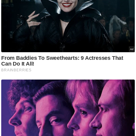
g
N
e
w
s
ला
इ
फ
स्टा
इ
ल
टे
क्नॉ
लॉ
जी
ब्यू
टी