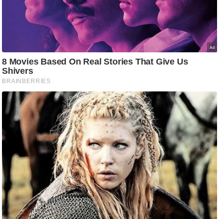
/
फै
श
न
घ
रे
लू
नु
स्खे
प
र्य
ट
न
स्थ
ल
फि