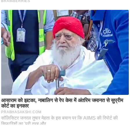
ष
ण
स
म
सा
म
यि
क
मा
तृ
भू
मि
स्तं
भ
ए
म
.