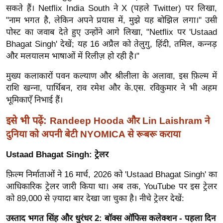
ख्सि
सकते हैं। Netflix India South ने X (पहले Twitter) पर लिखा,
य
"नाम भगत है, लेकिन अपने प्रयास में, मुझे यह बोझिल लगा।" उसी
त
पोस्ट का जवाब देते हुए उन्होंने आगे लिखा, "Netflix पर 'Ustaad
Bhagat Singh' देखें; यह 16 अप्रैल को तेलुगु, हिंदी, तमिल, कन्नड़
यं
और मलयालम भाषाओं में रिलीज़ हो रही है।"
ग
इं
मुख्य कलाकारों पवन कल्याण और श्रीलीला के अलावा, इस फ़िल्म में
डि
राशि खन्ना, पार्थिबन, राव रमेश और के.एस. रविकुमार ने भी अहम
या
भूमिकाएँ निभाई हैं।
सा
इसे भी पढ़ें:
Randeep Hooda और Lin Laishram ने
हि
दुनिया को अपनी बेटी NYOMICA से रूबरू कराया
त्य
ज
Ustaad Bhagat Singh: ट्रेलर
ग
फ़िल्म निर्माताओं ने 16 मार्च, 2026 को 'Ustaad Bhagat Singh' का
त
आधिकारिक ट्रेलर जारी किया था। अब तक, YouTube पर इस ट्रेलर
ऑ
को 89,000 से ज़्यादा बार देखा जा चुका है। नीचे ट्रेलर देखें:
टो
व
उस्ताद भगत सिंह और धुरंधर 2: बॉक्स ऑफिस कलेक्शन - पहला दिन