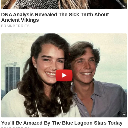
ट
ने
स
मं
त्रा
रि
ले
श
न
शि
प
रा
ज
नी
ति
वि
श्ले