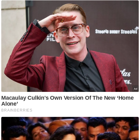
आ
र
.
आ
ई
.
चा
य
प
र
स
मी
क्षा
ध
र्म
ज्यो