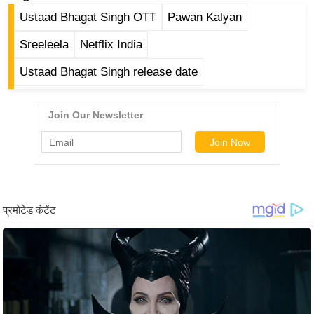
ड
Ustaad Bhagat Singh OTT
Pawan Kalyan
हॉ
ली
Sreeleela
Netflix India
वु
Ustaad Bhagat Singh release date
ड
फि
ल्म
स
मी
क्षा
B
r
e
a
k
i
n