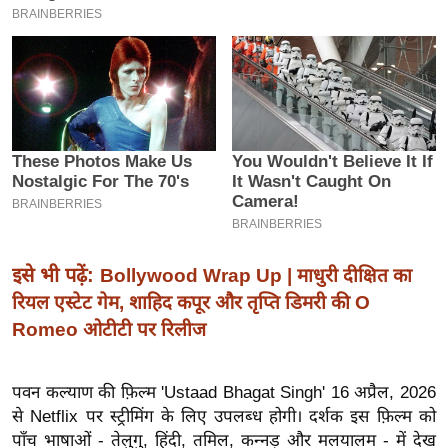
इ
म
ई
-
पे
प
र
मि
सा
ल
इसे भी पढ़ें:
Bollywood Wrap Up | माधुरी दीक्षित का
रियल एस्टेट गेम, शाहिद कपूर और तृप्ति डिमरी की O
बे
Romeo ओटीटी पर रिलीज
मि
सा
पवन कल्याण की फ़िल्म 'Ustaad Bhagat Singh' 16 अप्रैल, 2026
ल
से Netflix पर स्ट्रीमिंग के लिए उपलब्ध होगी। दर्शक इस फ़िल्म को
श
पाँच भाषाओं - तेलुगु, हिंदी, तमिल, कन्नड़ और मलयालम - में देख