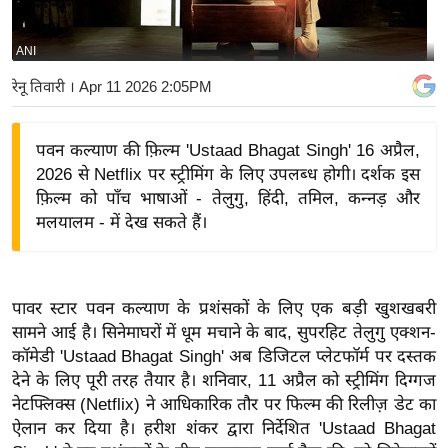
य
बि
ANI
ज़
रेनू तिवारी
। Apr 11 2026 2:05PM
ने
स
पवन कल्याण की फ़िल्म 'Ustaad Bhagat Singh' 16 अप्रैल,
उ
2026 से Netflix पर स्ट्रीमिंग के लिए उपलब्ध होगी। दर्शक इस
द्यो
फ़िल्म को पाँच भाषाओं - तेलुगु, हिंदी, तमिल, कन्नड़ और
ग
मलयालम - में देख सकते हैं।
ज
ग
त
पावर स्टार पवन कल्याण के प्रशंसकों के लिए एक बड़ी खुशखबरी
वि
सामने आई है। सिनेमाघरों में धूम मचाने के बाद, सुपरहिट तेलुगु एक्शन-
शे
कॉमेडी 'Ustaad Bhagat Singh' अब डिजिटल प्लेटफॉर्म पर दस्तक
ष
देने के लिए पूरी तरह तैयार है। शनिवार, 11 अप्रैल को स्ट्रीमिंग दिग्गज
ज्ञ
नेटफ्लिक्स (Netflix) ने आधिकारिक तौर पर फिल्म की रिलीज़ डेट का
रा
ऐलान कर दिया है। हरीश शंकर द्वारा निर्देशित 'Ustaad Bhagat