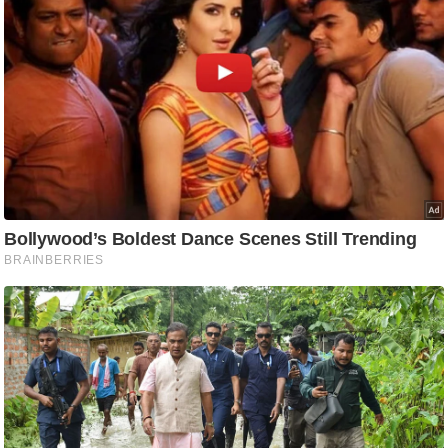
ति
ष
प्र
भु
म
हि
मा
/
ध
र्म
स्थ
ल
व्र
त
त्यो
हा
र