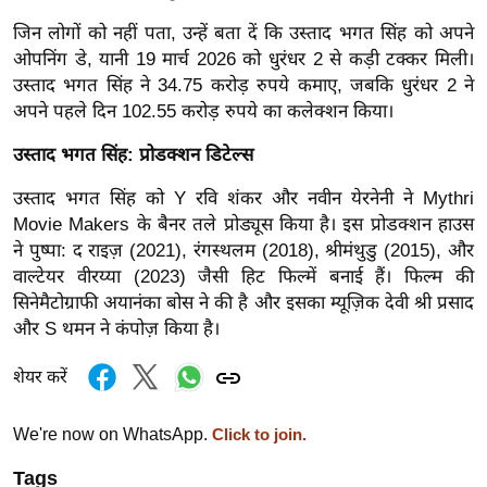
र्ल्ड
जिन लोगों को नहीं पता, उन्हें बता दें कि उस्ताद भगत सिंह को अपने
न्यू
ओपनिंग डे, यानी 19 मार्च 2026 को धुरंधर 2 से कड़ी टक्कर मिली।
ज
उस्ताद भगत सिंह ने 34.75 करोड़ रुपये कमाए, जबकि धुरंधर 2 ने
ब्री
अपने पहले दिन 102.55 करोड़ रुपये का कलेक्शन किया।
फ
उस्ताद भगत सिंह: प्रोडक्शन डिटेल्स
म
नो
उस्ताद भगत सिंह को Y रवि शंकर और नवीन येरनेनी ने Mythri
Movie Makers के बैनर तले प्रोड्यूस किया है। इस प्रोडक्शन हाउस
रं
ने पुष्पा: द राइज़ (2021), रंगस्थलम (2018), श्रीमंथुडु (2015), और
ज
वाल्टेयर वीरय्या (2023) जैसी हिट फिल्में बनाई हैं। फिल्म की
न
सिनेमैटोग्राफी अयानंका बोस ने की है और इसका म्यूज़िक देवी श्री प्रसाद
ज
और S थमन ने कंपोज़ किया है।
ग
त
शेयर करें
बॉ
ली
We're now on WhatsApp.
Click to join.
वु
Tags