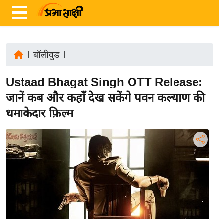
|
बॉलीवुड
|
ता
Ustaad Bhagat Singh OTT Release:
ज़ा
ख
जानें कब और कहाँ देख सकेंगे पवन कल्याण की
ब
धमाकेदार फ़िल्म
र
रा
ष्ट्री
य
अं
त
र्रा
ष्ट्री