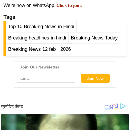
We're now on WhatsApp.
Click to join.
आ
र
Tags
.
Top 10 Breaking News in Hindi
आ
ई
Breaking headlines in hindi
Breaking News Today
.
Breaking News 12 feb
2026
चा
य
प
र
स
मी
क्षा
ध
र्म
ज्यो