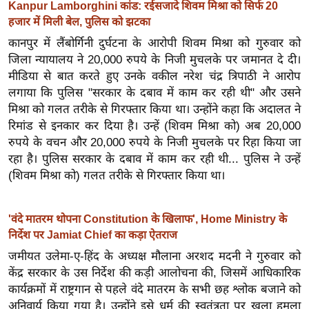
ड
Kanpur Lamborghini कांड: रईसजादे शिवम मिश्रा को सिर्फ 20
हॉ
हजार में मिली बेल, पुलिस को झटका
ली
कानपुर में लैंबोर्गिनी दुर्घटना के आरोपी शिवम मिश्रा को गुरुवार को
वु
जिला न्यायालय ने 20,000 रुपये के निजी मुचलके पर जमानत दे दी।
ड
मीडिया से बात करते हुए उनके वकील नरेश चंद्र त्रिपाठी ने आरोप
लगाया कि पुलिस "सरकार के दबाव में काम कर रही थी" और उसने
फि
मिश्रा को गलत तरीके से गिरफ्तार किया था। उन्होंने कहा कि अदालत ने
ल्म
रिमांड से इनकार कर दिया है। उन्हें (शिवम मिश्रा को) अब 20,000
स
रुपये के वचन और 20,000 रुपये के निजी मुचलके पर रिहा किया जा
मी
रहा है। पुलिस सरकार के दबाव में काम कर रही थी... पुलिस ने उन्हें
क्षा
(शिवम मिश्रा को) गलत तरीके से गिरफ्तार किया था।
B
r
'वंदे मातरम थोपना Constitution के खिलाफ', Home Ministry के
e
निर्देश पर Jamiat Chief का कड़ा ऐतराज
a
जमीयत उलेमा-ए-हिंद के अध्यक्ष मौलाना अरशद मदनी ने गुरुवार को
k
केंद्र सरकार के उस निर्देश की कड़ी आलोचना की, जिसमें आधिकारिक
i
कार्यक्रमों में राष्ट्रगान से पहले वंदे मातरम के सभी छह श्लोक बजाने को
n
अनिवार्य किया गया है। उन्होंने इसे धर्म की स्वतंत्रता पर खुला हमला