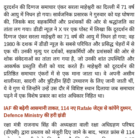
/
दूरदर्शन की दिग्गज समाचार एंकर सरला माहेश्वरी का दिल्ली में 71 वर्ष
फै
की आयु में निधन हो गया। सार्वजनिक प्रसारक ने गुरुवार को यह घोषणा
श
की, जिसके बाद सहकर्मियों और प्रशंसकों की ओर से श्रद्धांजलि का
न
तांता लग गया। डीडी न्यूज़ ने X पर एक पोस्ट में लिखा कि दूरदर्शन की
दिग्गज एंकर सरला माहेश्वरी का 71 वर्ष की आयु में निधन हो गया; वह
घ
1980 के दशक में डीडी न्यूज़ के सबसे परिचित और प्रसिद्ध चेहरों में से
रे
एक थीं। उनकी मृत्यु पर दर्शकों, सहकर्मियों और प्रशंसकों की ओर से
लू
शोक संवेदनाओं का तांता लग गया है, जो उनकी शांत उपस्थिति और
नु
आकर्षक प्रस्तुति शैली को याद करते हैं। माहेश्वरी को दूरदर्शन की
स्खे
प्रतिष्ठित समाचार एंकरों में से एक माना जाता था। वे अपनी असीम
प
शालीनता, सादगी और त्रुटिहीन हिंदी उच्चारण के लिए जानी जाती थीं,
र्य
ये वे गुण थे जिन्होंने उन्हें उस दौर में विशिष्ट स्थान दिलाया जब समाचार
पढ़ने में एक विशेष प्रकार का शांत अधिकार निहित था।
ट
न
IAF की बढ़ेगी आसमानी ताकत, 114 नए Rafale जेट्स से कांपेंगे दुश्मन,
स्थ
Defence Ministry की हरी झंडी
ल
रक्षा मंत्री राजनाथ सिंह की अध्यक्षता वाली रक्षा अधिग्रहण परिषद
फि
(डीएसी) द्वारा प्रस्ताव को मंजूरी दिए जाने के बाद, भारत फ्रांस से 114