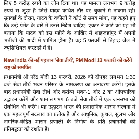
लिए 5 करोड़ रुपये का लोन दिया था। यह मामला लगभग 9 करोड़
र्ल्ड
रुपये से जुड़ा है जिसे यादव कथित तौर पर चुकाने में नाकाम रहे।
न्यू
सुनवाई के दौरान, यादव के वकीलों ने कोर्ट से समय मांगा, यह कहते हुए
ज
कि उन्हें पेमेंट के बारे में उनसे निर्देश चाहिए। एक्टर ने कोर्ट को यह भी
ब्री
बताया कि यादव को इस महीने के आखिर में शाहजहांपुर में अपनी
फ
भतीजी की शादी में शामिल होना है। वह 5 फरवरी से तिहाड़ जेल में
ज्यूडिशियल कस्टडी में हैं।
म
नो
New India की नई पहचान 'सेवा तीर्थ', PM Modi 13 फरवरी को करेंगे
रं
राष्ट्र को समर्पित
ज
प्रधानमंत्री श्री नरेंद्र मोदी 13 फरवरी, 2026 को दोपहर लगभग 1:30
न
बजे सेवा तीर्थ भवन परिसर के नामकरण का अनावरण करेंगे। इसके
ज
बाद प्रधानमंत्री सेवा तीर्थ और कर्तव्य भवन-1 और 2 का औपचारिक
ग
उद्घाटन करेंगे और शाम लगभग 6 बजे सेवा तीर्थ में एक जनसभा को
त
संबोधित भी करेंगे। यह उद्घाटन भारत की प्रशासनिक शासन संरचना में
एक महत्वपूर्ण बदलाव का प्रतीक है और आधुनिक, कुशल, सुलभ और
बॉ
नागरिक-केंद्रित शासन प्रणाली के निर्माण के प्रति प्रधानमंत्री की
ली
प्रतिबद्धता को दर्शाता है।
वु