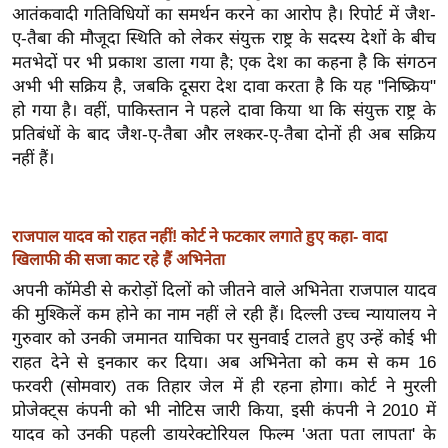
ख्सि
आतंकवादी गतिविधियों का समर्थन करने का आरोप है। रिपोर्ट में जैश-
य
ए-तैबा की मौजूदा स्थिति को लेकर संयुक्त राष्ट्र के सदस्य देशों के बीच
त
मतभेदों पर भी प्रकाश डाला गया है; एक देश का कहना है कि संगठन
अभी भी सक्रिय है, जबकि दूसरा देश दावा करता है कि यह "निष्क्रिय"
यं
हो गया है। वहीं, पाकिस्तान ने पहले दावा किया था कि संयुक्त राष्ट्र के
ग
प्रतिबंधों के बाद जैश-ए-तैबा और लश्कर-ए-तैबा दोनों ही अब सक्रिय
इं
नहीं हैं।
डि
या
सा
राजपाल यादव को राहत नहीं! कोर्ट ने फटकार लगाते हुए कहा- वादा
हि
खिलाफी की सजा काट रहे हैं अभिनेता
त्य
अपनी कॉमेडी से करोड़ों दिलों को जीतने वाले अभिनेता राजपाल यादव
ज
की मुश्किलें कम होने का नाम नहीं ले रही हैं। दिल्ली उच्च न्यायालय ने
ग
गुरुवार को उनकी जमानत याचिका पर सुनवाई टालते हुए उन्हें कोई भी
त
राहत देने से इनकार कर दिया। अब अभिनेता को कम से कम 16
ऑ
फरवरी (सोमवार) तक तिहार जेल में ही रहना होगा। कोर्ट ने मुरली
प्रोजेक्ट्स कंपनी को भी नोटिस जारी किया, इसी कंपनी ने 2010 में
टो
यादव को उनकी पहली डायरेक्टोरियल फिल्म 'अता पता लापता' के
व