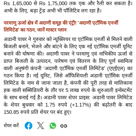
ष
Rs 1,65,000 से Rs 1,75,000 तक एक और रैली कर सकता है।
ण
अभी के लिए, बड़ा ट्रेंड अभी भी पॉजिटिव लग रहा है।
स
परमाणु ऊर्जा क्षेत्र में अदाणी समूह की एंट्री! 'अदाणी एटॉमिक एनर्जी
म
लिमिटेड' का गठन, जानें मास्टर प्लान
सा
अडानी पावर ने गुरुवार को न्यूक्लियर या एटॉमिक एनर्जी से मिलने वाली
म
बिजली बनाने, भेजने और बांटने के लिए एक नई एटॉमिक एनर्जी यूनिट
यि
बनाने की घोषणा की। अदाणी पावर ने परमाणु एवं नाभिकीय ऊर्जा से
क
प्राप्त बिजली के उत्पादन, पारेषण एवं वितरण के लिए पूर्ण स्वामित्व
वाली अनुषंगी कंपनी ‘अदाणी एटॉमिक एनर्जी लिमिटेड’ (एएईएल) का
मा
गठन किया है। नई यूनिट, जिसे ऑफिशियली अडानी एटॉमिक एनर्जी
तृ
लिमिटेड के नाम से जाना जाता है, कंपनी की पूरी तरह से मालिकाना
भू
हक वाली सब्सिडियरी के तौर पर 5 लाख रुपये के शुरुआती इन्वेस्टमेंट
मि
के साथ बनाई गई है। अडानी पावर शेयर प्राइस: अडानी पावर लिमिटेड
स्तं
के शेयर बुधवार को 1.75 रुपये (+1.17%) की बढ़ोतरी के बाद
भ
150.85 रुपये प्रति शेयर पर बंद हुए।
ए
शेयर करें
म
.