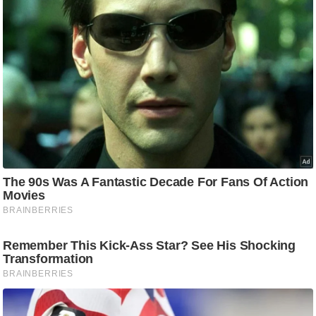
ति
ष
प्र
भु
म
हि
मा
/
ध
र्म
स्थ
ल
व्र
त
त्यो
हा
र