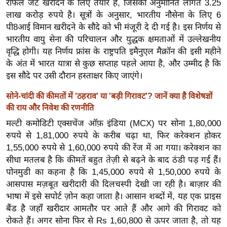
ट
राफेल जेट खरीदने के लिए तैयार है, जिसकी अनुमानित लागत 3.25
ने
लाख करोड़ रुपये है। सूत्रों के अनुसार, भारतीय नौसेना के लिए 6
स
पी8आई विमान खरीदने के सौदे को भी मंजूरी दे दी गई है। इस निर्णय से
भारतीय वायु सेना की परिचालन और युद्धक क्षमताओं में उल्लेखनीय
मं
वृद्धि होगी। यह निर्णय फ्रांस के राष्ट्रपति इमैनुएल मैक्रॉन की इसी महीने
त्रा
के अंत में भारत यात्रा से कुछ सप्ताह पहले आया है, और उम्मीद है कि
रि
इस सौदे पर उसी दौरान हस्ताक्षर किए जाएंगे।
ले
श
सोने-चांदी की कीमतों में 'ठहराव' या 'बड़ी गिरावट'? जानें क्या है विशेषज्ञों
की राय और निवेश की रणनीति
न
शि
मल्टी कमोडिटी एक्सचेंज ऑफ़ इंडिया (MCX) पर सोना 1,80,000
प
रुपये से 1,81,000 रुपये के करीब चढ़ा था, फिर करेक्शन होकर
1,55,000 रुपये से 1,60,000 रुपये की रेंज में आ गया। करेक्शन का
रा
सीधा मतलब है कि कीमतें बहुत तेज़ी से बढ़ने के बाद ठंडी पड़ गई हैं।
ज
पोनमुडी का कहना है कि 1,45,000 रुपये से 1,50,000 रुपये के
नी
आसपास मज़बूत खरीदारी की दिलचस्पी देखी जा रही है। बाज़ार की
ति
भाषा में इसे सपोर्ट ज़ोन कहा जाता है। आसान शब्दों में, यह एक प्राइस
वि
बैंड है जहाँ खरीदार आमतौर पर आते हैं और आगे की गिरावट को
श्ले
रोकते हैं। अगर सोना फिर से Rs 1,60,800 से ऊपर जाता है, तो यह