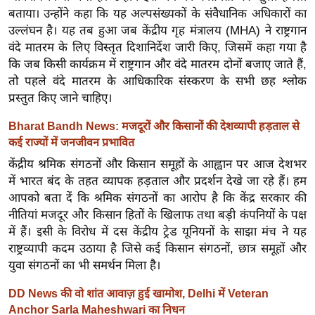
g
बताया। उन्होंने कहा कि यह अल्पसंख्यकों के संवैधानिक अधिकारों का
N
उल्लंघन है। यह तब हुआ जब केंद्रीय गृह मंत्रालय (MHA) ने राष्ट्रगान
e
वंदे मातरम के लिए विस्तृत दिशानिर्देश जारी किए, जिसमें कहा गया है
w
कि जब किसी कार्यक्रम में राष्ट्रगान और वंदे मातरम दोनों बजाए जाते हैं,
s
तो पहले वंदे मातरम के आधिकारिक संस्करण के सभी छह श्लोक
प्रस्तुत किए जाने चाहिए।
ला
इ
Bharat Bandh News: मजदूरों और किसानों की देशव्यापी हड़ताल से
फ
कई राज्यों में जनजीवन प्रभावित
स्टा
केंद्रीय श्रमिक संगठनों और किसान समूहों के आह्वान पर आज देशभर
इ
में भारत बंद के तहत व्यापक हड़ताल और प्रदर्शन देखे जा रहे हैं। हम
ल
आपको बता दें कि श्रमिक संगठनों का आरोप है कि केंद्र सरकार की
टे
नीतियां मजदूर और किसान हितों के खिलाफ तथा बड़ी कंपनियों के पक्ष
में हैं। इसी के विरोध में दस केंद्रीय ट्रेड यूनियनों के साझा मंच ने यह
क्नॉ
राष्ट्रव्यापी कदम उठाया है जिसे कई किसान संगठनों, छात्र समूहों और
लॉ
युवा संगठनों का भी समर्थन मिला है।
जी
ब्यू
DD News की वो शांत आवाज़ हुई खामोश, Delhi में Veteran
टी
Anchor Sarla Maheshwari का निधन