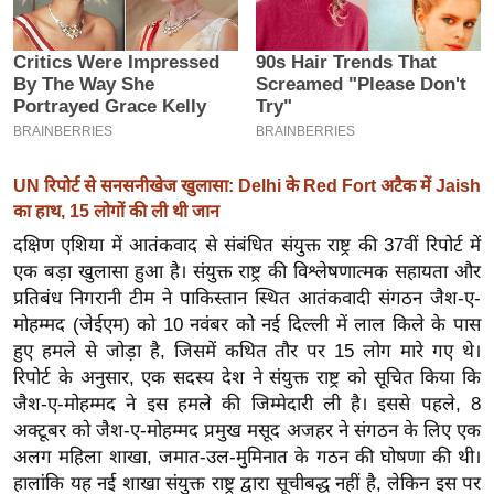
इ
म
ई
-
पे
प
UN रिपोर्ट से सनसनीखेज खुलासा: Delhi के Red Fort अटैक में Jaish
र
का हाथ, 15 लोगों की ली थी जान
मि
दक्षिण एशिया में आतंकवाद से संबंधित संयुक्त राष्ट्र की 37वीं रिपोर्ट में
सा
एक बड़ा खुलासा हुआ है। संयुक्त राष्ट्र की विश्लेषणात्मक सहायता और
ल
प्रतिबंध निगरानी टीम ने पाकिस्तान स्थित आतंकवादी संगठन जैश-ए-
मोहम्मद (जेईएम) को 10 नवंबर को नई दिल्ली में लाल किले के पास
हुए हमले से जोड़ा है, जिसमें कथित तौर पर 15 लोग मारे गए थे।
बे
रिपोर्ट के अनुसार, एक सदस्य देश ने संयुक्त राष्ट्र को सूचित किया कि
मि
जैश-ए-मोहम्मद ने इस हमले की जिम्मेदारी ली है। इससे पहले, 8
सा
अक्टूबर को जैश-ए-मोहम्मद प्रमुख मसूद अजहर ने संगठन के लिए एक
ल
अलग महिला शाखा, जमात-उल-मुमिनात के गठन की घोषणा की थी।
श
हालांकि यह नई शाखा संयुक्त राष्ट्र द्वारा सूचीबद्ध नहीं है, लेकिन इस पर