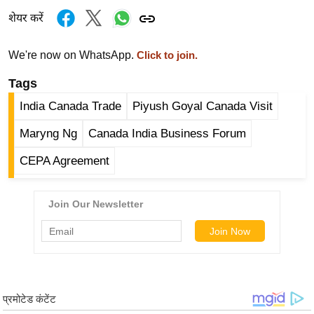
र्ल्ड
शेयर करें
न्यू
ज
We're now on WhatsApp.
Click to join.
ब्री
Tags
फ
India Canada Trade
Piyush Goyal Canada Visit
म
नो
Maryng Ng
Canada India Business Forum
रं
CEPA Agreement
ज
न
ज
ग
त
बॉ
ली
वु