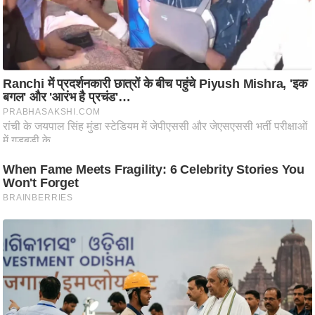
आ
र
.
आ
ई
.
चा
य
प
र
स
मी
क्षा
ध
र्म
ज्यो