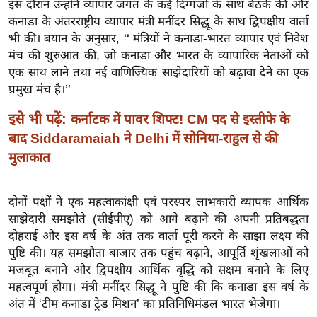
इस दौरान उन्होंने व्यापार जगत के कई दिग्गजों के साथ बैठकें कीं और
ख्सि
कनाडा के अंतरराष्ट्रीय व्यापार मंत्री मनींदर सिद्धू के साथ द्विपक्षीय वार्ता
य
भी की। बयान के अनुसार, ‘‘ मंत्रियों ने कनाडा-भारत व्यापार एवं निवेश
त
मंच की शुरुआत की, जो कनाडा और भारत के व्यापारिक नेताओं को
यं
एक साथ लाने तथा नई वाणिज्यिक साझेदारियों को बढ़ावा देने का एक
ग
प्रमुख मंच है।’’
इं
इसे भी पढ़ें:
कर्नाटक में पावर शिफ्ट! CM पद से इस्तीफे के
डि
या
बाद Siddaramaiah ने Delhi में सोनिया-राहुल से की
मुलाकात
सा
हि
त्य
दोनों पक्षों ने एक महत्वाकांक्षी एवं परस्पर लाभकारी व्यापक आर्थिक
ज
साझेदारी समझौते (सीईपीए) को आगे बढ़ाने की अपनी प्रतिबद्धता
ग
दोहराई और इस वर्ष के अंत तक वार्ता पूरी करने के साझा लक्ष्य की
त
पुष्टि की। यह समझौता बाजार तक पहुंच बढ़ाने, आपूर्ति शृंखलाओं को
मजबूत बनाने और द्विपक्षीय आर्थिक वृद्धि को सक्षम बनाने के लिए
ऑ
महत्वपूर्ण होगा। मंत्री मनींदर सिद्धू ने पुष्टि की कि कनाडा इस वर्ष के
टो
अंत में ‘टीम कनाडा ट्रेड मिशन’ का प्रतिनिधिमंडल भारत भेजेगा।
व