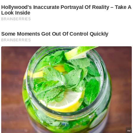
ड
हॉ
ली
वु
ड
फि
ल्म
स
मी
क्षा
B
r
e
a
k
i
n