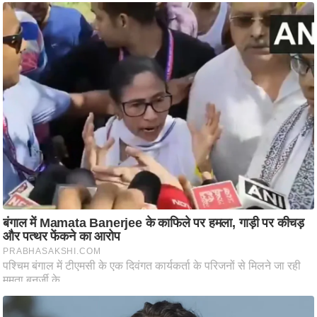
/
फै
श
न
घ
रे
लू
नु
स्खे
प
र्य
ट
न
स्थ
ल
फि