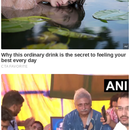
ष
ण
स
म
सा
म
यि
क
मा
तृ
भू
मि
स्तं
भ
ए
म
.