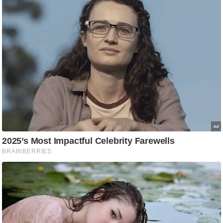
ट
ने
स
मं
त्रा
रि
ले
श
न
शि
प
रा
ज
नी
ति
वि
श्ले