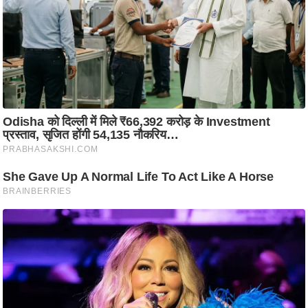
ति
ष
प्र
भु
म
हि
मा
/
ध
र्म
स्थ
ल
व्र
त
त्यो
हा
र