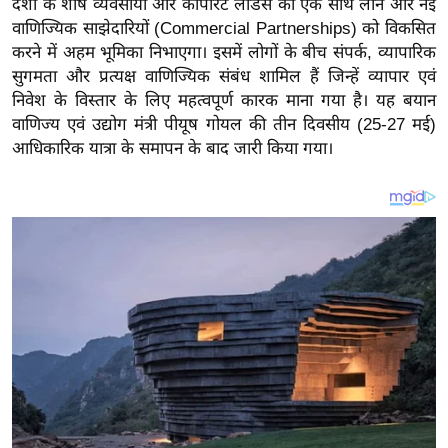
देशों के शीर्ष व्यवसायों और कॉर्पोरेट लीडर्स को एक साथ लाने और नई
य
वाणिज्यिक साझेदारियों (Commercial Partnerships) को विकसित
ब
करने में अहम भूमिका निभाएगा।
इसमें लोगों के बीच संपर्क, व्यापारिक
ज
सुगमता और प्रत्यक्ष वाणिज्यिक संबंध शामिल हैं जिन्हें व्यापार एवं
ट
निवेश के विस्तार के लिए महत्वपूर्ण कारक माना गया है। यह बयान
खे
वाणिज्य एवं उद्योग मंत्री पीयूष गोयल की तीन दिवसीय (25-27 मई)
ल
आधिकारिक यात्रा के समापन के बाद जारी किया गया।
क्रि
के
ट
I
P
L
2
0
2
6
क्रा