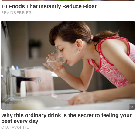
g
N
e
w
s
ला
इ
फ
स्टा
इ
ल
टे
क्नॉ
लॉ
जी
ब्यू
टी