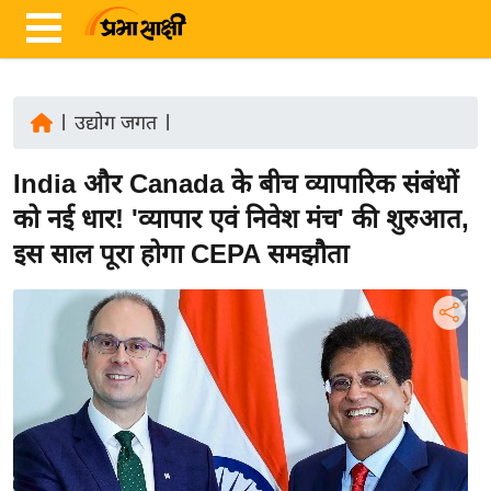
|
उद्योग जगत
|
ता
India और Canada के बीच व्यापारिक संबंधों
ज़ा
ख
को नई धार! 'व्यापार एवं निवेश मंच' की शुरुआत,
ब
इस साल पूरा होगा CEPA समझौता
र
रा
ष्ट्री
य
अं
त
र्रा
ष्ट्री