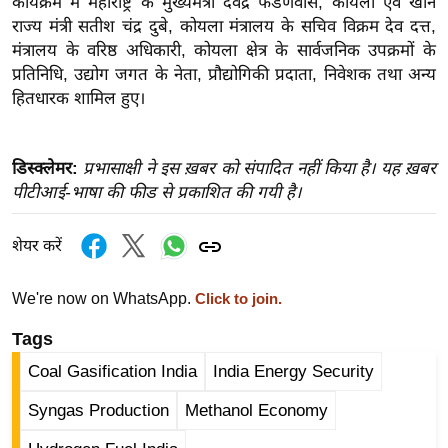
कार्यक्रम में महाराष्ट्र के मुख्यमंत्री देवेंद्र फडणवीस, कोयला एवं खान
ख्सि
राज्य मंत्री सतीश चंद्र दुबे, कोयला मंत्रालय के सचिव विक्रम देव दत्त,
य
मंत्रालय के वरिष्ठ अधिकारी, कोयला क्षेत्र के सार्वजनिक उपक्रमों के
त
प्रतिनिधि, उद्योग जगत के नेता, प्रौद्योगिकी प्रदाता, निवेशक तथा अन्य
यं
हितधारक शामिल हुए।
ग
इं
डि
डिस्क्लेमर:
प्रभासाक्षी ने इस ख़बर को संपादित नहीं किया है। यह ख़बर
पीटीआई-भाषा की फीड से प्रकाशित की गयी है।
या
सा
शेयर करें
हि
त्य
We're now on WhatsApp.
Click to join.
ज
ग
Tags
त
Coal Gasification India
India Energy Security
ऑ
Syngas Production
Methanol Economy
टो
व