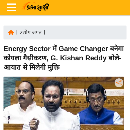
|
उद्योग जगत
|
ता
Energy Sector में Game Changer बनेगा
ज़ा
ख
कोयला गैसीकरण, G. Kishan Reddy बोले-
ब
आयात से मिलेगी मुक्ति
र
रा
ष्ट्री
य
अं
त
र्रा
ष्ट्री