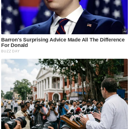
आ
र
.
आ
ई
.
चा
य
प
र
स
मी
क्षा
ध
र्म
ज्यो