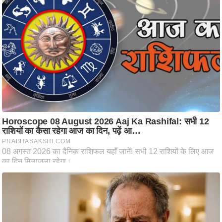
ट
ने
स
मं
त्रा
रि
ले
श
न
शि
प
रा
ज
नी
ति
वि
श्ले