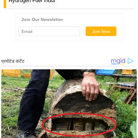
Hydrogen Fuel India
र्ल्ड
न्यू
ज
ब्री
फ
म
नो
रं
ज
न
ज
ग
त
बॉ
ली
वु