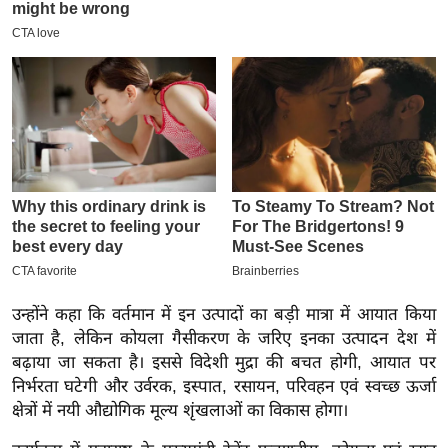
इ
म
ई
-
पे
प
र
मि
सा
ल
उन्होंने कहा कि वर्तमान में इन उत्पादों का बड़ी मात्रा में आयात किया
बे
जाता है, लेकिन कोयला गैसीकरण के जरिए इनका उत्पादन देश में
मि
बढ़ाया जा सकता है। इससे विदेशी मुद्रा की बचत होगी, आयात पर
सा
निर्भरता घटेगी और उर्वरक, इस्पात, रसायन, परिवहन एवं स्वच्छ ऊर्जा
ल
क्षेत्रों में नयी औद्योगिक मूल्य शृंखलाओं का विकास होगा।
श