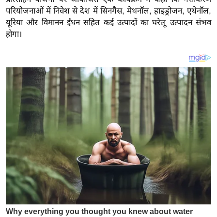
य
परियोजनाओं में निवेश से देश में सिनगैस, मेथनॉल, हाइड्रोजन, एथेनॉल,
ब
यूरिया और विमानन ईंधन सहित कई उत्पादों का घरेलू उत्पादन संभव
ज
होगा।
ट
खे
ल
क्रि
के
ट
I
P
L
2
0
2
6
क्रा