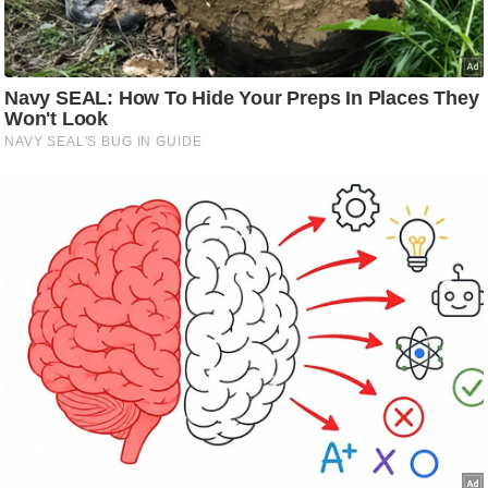
ड
हॉ
ली
वु
ड
फि
ल्म
स
मी
क्षा
B
r
e
a
k
i
n