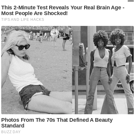
g
N
e
w
s
ला
इ
फ
स्टा
इ
ल
टे
क्नॉ
लॉ
जी
ब्यू
टी