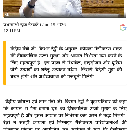
य
बि
ANI
ज़
प्रभासाक्षी न्यूज नेटवर्क
। Jun 19 2026
ने
12:11PM
स
उ
केंद्रीय मंत्री जी. किशन रेड्डी के अनुसार, कोयला गैसीकरण भारत
द्यो
की दीर्घकालिक ऊर्जा सुरक्षा और आयात निर्भरता कम करने के
ग
लिए महत्वपूर्ण है। इस पहल से मेथनॉल, हाइड्रोजन और यूरिया
ज
जैसे उत्पादों का घरेलू उत्पादन बढ़ेगा, जिससे विदेशी मुद्रा की
बचत होगी और अर्थव्यवस्था को मजबूती मिलेगी।
ग
त
वि
शे
केंद्रीय कोयला एवं खान मंत्री जी. किशन रेड्डी ने बृहस्पतिवार को कहा
कि कोयले से गैस बनाना देश की दीर्घकालिक ऊर्जा सुरक्षा के लिए
ष
महत्वपूर्ण है और इससे आयात पर निर्भरता कम करने में मदद मिलेगी।
ज्ञ
रेड्डी ने सतही कोयला एवं लिग्नाइट गैसीकरण परियोजनाओं की
रा
प्रोत्साहन योजना पर आयोजित एक कार्यक्रम में कहा कि गैसीकरण