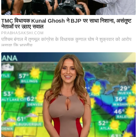
ति
ष
प्र
भु
म
हि
मा
/
ध
र्म
स्थ
ल
व्र
त
त्यो
हा
र