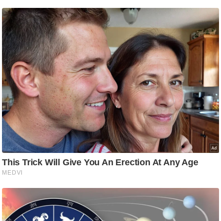
/
फै
श
न
घ
रे
लू
नु
स्खे
प
र्य
ट
न
स्थ
ल
फि