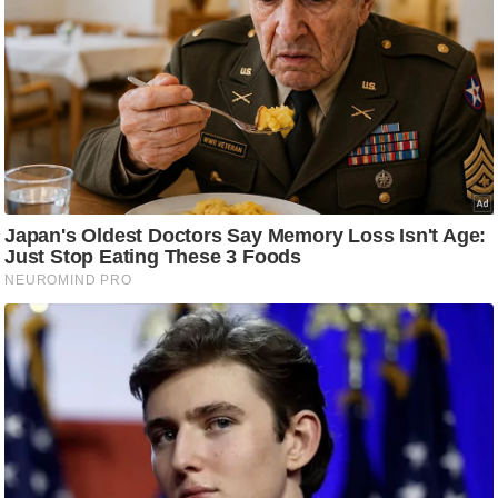
ष
ण
स
म
सा
म
यि
क
मा
तृ
भू
मि
स्तं
भ
ए
म
.