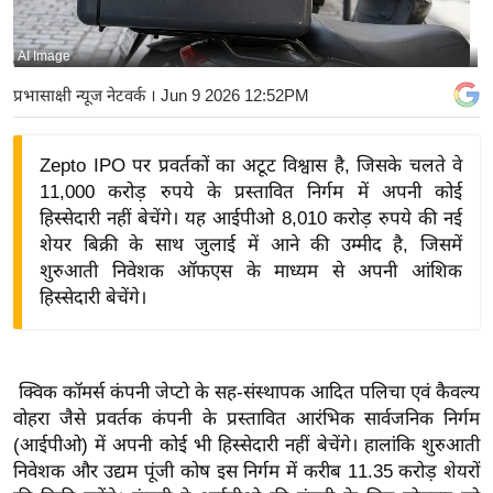
य
बि
AI Image
ज़
प्रभासाक्षी न्यूज नेटवर्क
। Jun 9 2026 12:52PM
ने
स
Zepto IPO पर प्रवर्तकों का अटूट विश्वास है, जिसके चलते वे
उ
11,000 करोड़ रुपये के प्रस्तावित निर्गम में अपनी कोई
द्यो
हिस्सेदारी नहीं बेचेंगे। यह आईपीओ 8,010 करोड़ रुपये की नई
ग
शेयर बिक्री के साथ जुलाई में आने की उम्मीद है, जिसमें
ज
शुरुआती निवेशक ऑफएस के माध्यम से अपनी आंशिक
ग
हिस्सेदारी बेचेंगे।
त
वि
शे
क्विक कॉमर्स कंपनी जेप्टो के सह-संस्थापक आदित पलिचा एवं कैवल्य
ष
वोहरा जैसे प्रवर्तक कंपनी के प्रस्तावित आरंभिक सार्वजनिक निर्गम
ज्ञ
(आईपीओ) में अपनी कोई भी हिस्सेदारी नहीं बेचेंगे। हालांकि शुरुआती
रा
निवेशक और उद्यम पूंजी कोष इस निर्गम में करीब 11.35 करोड़ शेयरों