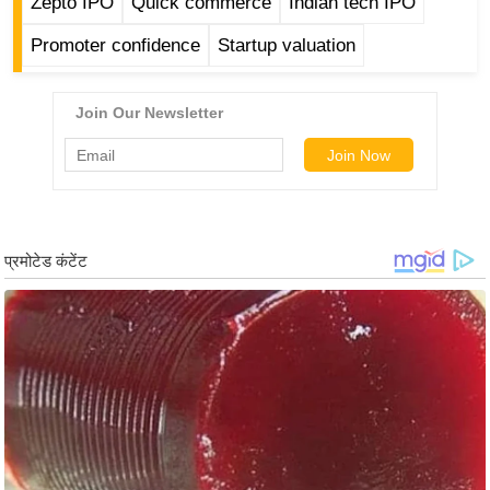
Zepto IPO
Quick commerce
Indian tech IPO
र्ल्ड
Promoter confidence
Startup valuation
न्यू
ज
ब्री
फ
म
नो
रं
ज
न
ज
ग
त
बॉ
ली
वु