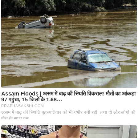
ट
ने
स
मं
त्रा
रि
ले
श
न
शि
प
रा
ज
नी
ति
वि
श्ले