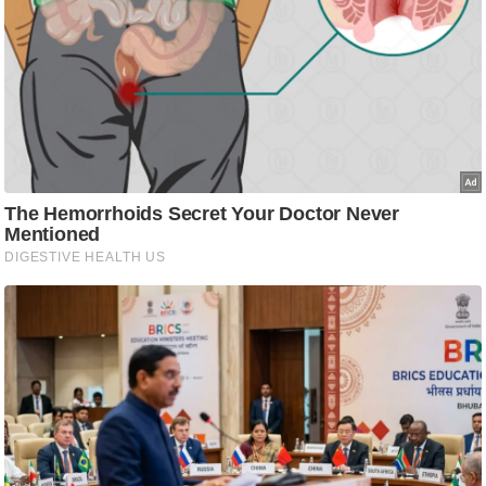
आ
र
.
आ
ई
.
चा
य
प
र
स
मी
क्षा
ध
र्म
ज्यो