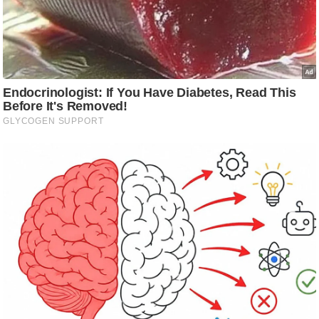
ड
हॉ
ली
वु
ड
फि
ल्म
स
मी
क्षा
B
r
e
a
k
i
n