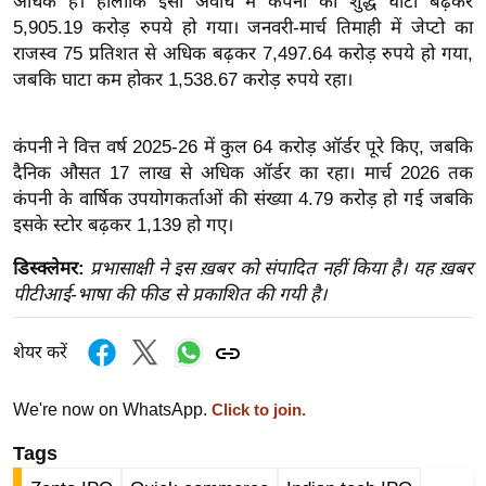
अधिक है। हालांकि इसी अवधि में कंपनी का शुद्ध घाटा बढ़कर
ख्सि
5,905.19 करोड़ रुपये हो गया। जनवरी-मार्च तिमाही में जेप्टो का
य
राजस्व 75 प्रतिशत से अधिक बढ़कर 7,497.64 करोड़ रुपये हो गया,
त
जबकि घाटा कम होकर 1,538.67 करोड़ रुपये रहा।
यं
ग
कंपनी ने वित्त वर्ष 2025-26 में कुल 64 करोड़ ऑर्डर पूरे किए, जबकि
इं
दैनिक औसत 17 लाख से अधिक ऑर्डर का रहा। मार्च 2026 तक
डि
कंपनी के वार्षिक उपयोगकर्ताओं की संख्या 4.79 करोड़ हो गई जबकि
या
इसके स्टोर बढ़कर 1,139 हो गए।
सा
डिस्क्लेमर:
प्रभासाक्षी ने इस ख़बर को संपादित नहीं किया है। यह ख़बर
हि
पीटीआई-भाषा की फीड से प्रकाशित की गयी है।
त्य
ज
शेयर करें
ग
त
We're now on WhatsApp.
Click to join.
ऑ
टो
Tags
व