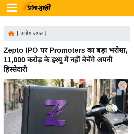
|
उद्योग जगत
|
ता
Zepto IPO पर Promoters का बड़ा भरोसा,
ज़ा
ख
11,000 करोड़ के इश्यू में नहीं बेचेंगे अपनी
ब
हिस्सेदारी
र
रा
ष्ट्री
य
अं
त
र्रा
ष्ट्री