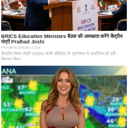
ति
ष
प्र
भु
म
हि
मा
/
ध
र्म
स्थ
ल
व्र
त
त्यो
हा
र