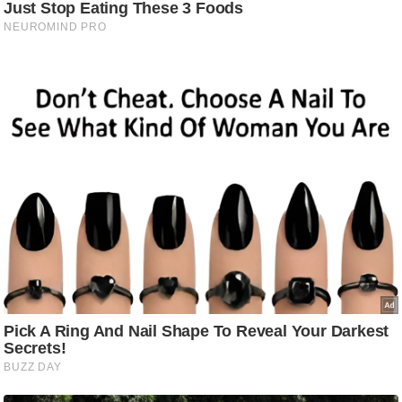
/
फै
श
न
घ
रे
लू
नु
स्खे
प
र्य
ट
न
स्थ
ल
फि