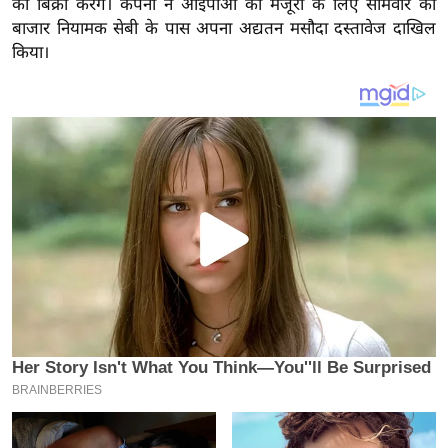
की बिक्री करेंगे। कंपनी ने आईपीओ की मंजूरी के लिए सोमवार को
य
बाजार नियामक सेबी के पास अपना अद्यतन मसौदा दस्तावेज दाखिल
ब
किया।
ज
ट
खे
ल
क्रि
के
ट
I
P
L
2
0
2
6
क्रा