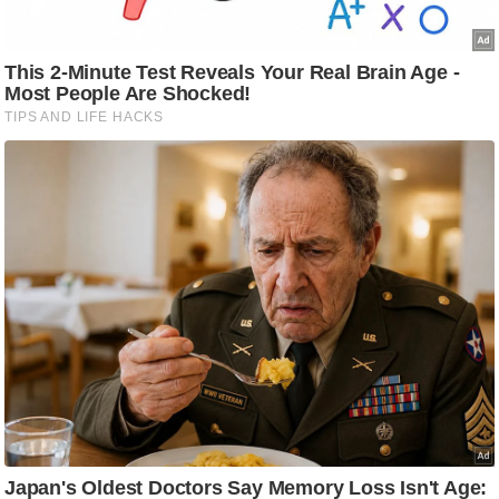
g
N
e
w
s
ला
इ
फ
स्टा
इ
ल
टे
क्नॉ
लॉ
जी
ब्यू
टी