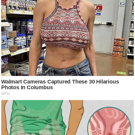
ष
ण
स
म
सा
म
यि
क
मा
तृ
भू
मि
स्तं
भ
ए
म
.