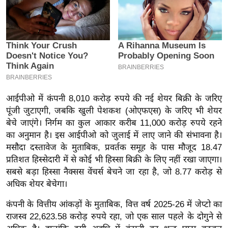
इ
म
ई
-
पे
प
र
आईपीओ में कंपनी 8,010 करोड़ रुपये की नई शेयर बिक्री के जरिए
मि
पूंजी जुटाएगी, जबकि खुली पेशकश (ओएफएस) के जरिए भी शेयर
बेचे जाएंगे। निर्गम का कुल आकार करीब 11,000 करोड़ रुपये रहने
सा
का अनुमान है। इस आईपीओ को जुलाई में लाए जाने की संभावना है।
ल
मसौदा दस्तावेज के मुताबिक, प्रवर्तक समूह के पास मौजूद 18.47
प्रतिशत हिस्सेदारी में से कोई भी हिस्सा बिक्री के लिए नहीं रखा जाएगा।
बे
सबसे बड़ा हिस्सा नैक्सस वेंचर्स बेचने जा रहा है, जो 8.77 करोड़ से
मि
अधिक शेयर बेचेगा।
सा
ल
कंपनी के वित्तीय आंकड़ों के मुताबिक, वित्त वर्ष 2025-26 में जेप्टो का
राजस्व 22,623.58 करोड़ रुपये रहा, जो एक साल पहले के दोगुने से
श