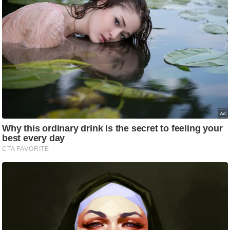
g
N
e
w
s
ला
इ
फ
स्टा
इ
ल
टे
क्नॉ
लॉ
जी
ब्यू
टी