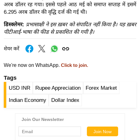
ख्सि
अरब डॉलर रह गया। इससे पहले आठ मई को समाप्त सप्ताह में इसमें
य
6.295 अरब डॉलर की वृद्धि दर्ज की गई थी।
त
डिस्क्लेमर:
प्रभासाक्षी ने इस ख़बर को संपादित नहीं किया है। यह ख़बर
यं
पीटीआई-भाषा की फीड से प्रकाशित की गयी है।
ग
इं
शेयर करें
डि
या
We're now on WhatsApp.
Click to join.
सा
Tags
हि
त्य
USD INR
Rupee Appreciation
Forex Market
ज
Indian Economy
Dollar Index
ग
त
ऑ
टो
व