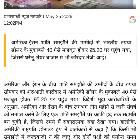
AI Generated
य
बि
प्रभासाक्षी न्यूज नेटवर्क
। May 25 2026
12:02PM
ज़
ने
स
अमेरिका-ईरान शांति समझौते की उम्मीदों से भारतीय रुपया
डॉलर के मुकाबले 40 पैसे मजबूत होकर 95.20 पर पहुंच गया,
उ
जिससे घरेलू शेयर बाजार में भी जोरदार तेजी आई।
द्यो
ग
ज
ग
अमेरिका और ईरान के बीच शांति समझौते की उम्मीदों के बीच रुपया
त
सोमवार को शुरुआती कारोबार में अमेरिकी डॉलर के मुकाबले 40 पैसे
मजबूत होकर 95.20 पर पहुंच गया। विदेशी मुद्रा कारोबारियों के
वि
अनुसार, अमेरिका और ईरान के बीच लगभग तीन महीने से जारी संघर्ष
शे
को समाप्त करने के लिए एक शांति समझौते पर काफी हद तक सहमति
ष
बन चुकी है, जिससे रुपये में सकारात्मक रुख देखा गया। हालांकि,
ज्ञ
अमेरिकी राष्ट्रपति डोनाल्ड ट्रंप ने वार्ताकारों से कहा है कि किसी भी
रा
समझौते में जल्दबाजी न की जाए और दोनों पक्षों को पर्याप्त समय