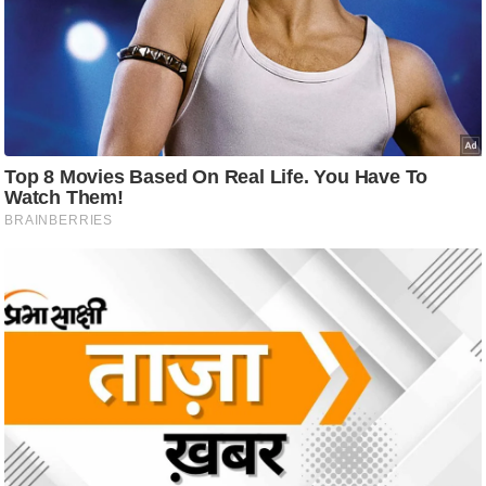
ष
ण
स
म
सा
म
यि
क
मा
तृ
भू
मि
स्तं
भ
ए
म
.