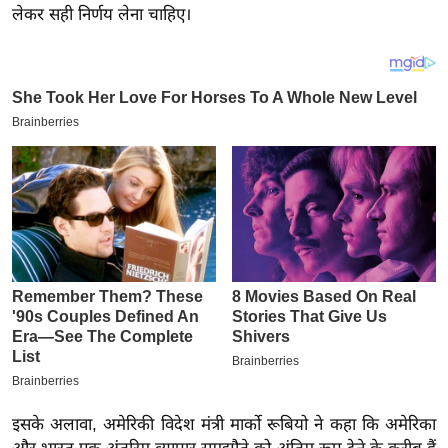
य
लेकर सही निर्णय लेना चाहिए।
ब
ज
ट
खे
ल
क्रि
के
ट
I
P
L
2
0
2
6
इसके अलावा, अमेरिकी विदेश मंत्री मार्को रूबियो ने कहा कि अमेरिका
क्रा