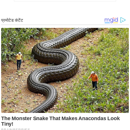
र्ल्ड
न्यू
ज
ब्री
फ
म
नो
रं
ज
न
ज
ग
त
बॉ
ली
वु