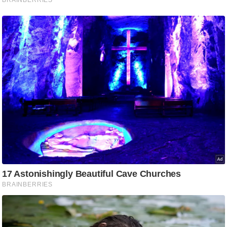
ड
हॉ
ली
वु
ड
फि
ल्म
स
मी
क्षा
B
r
e
a
k
i
n