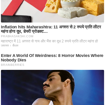
ट
ने
स
मं
त्रा
रि
ले
श
न
शि
प
रा
ज
नी
ति
वि
श्ले