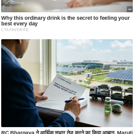
ति
ष
प्र
भु
म
हि
मा
/
ध
र्म
स्थ
ल
व्र
त
त्यो
हा
र