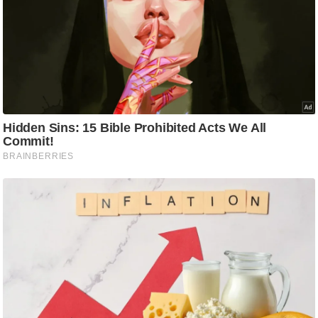
/
फै
श
न
घ
रे
लू
नु
स्खे
प
र्य
ट
न
स्थ
ल
फि