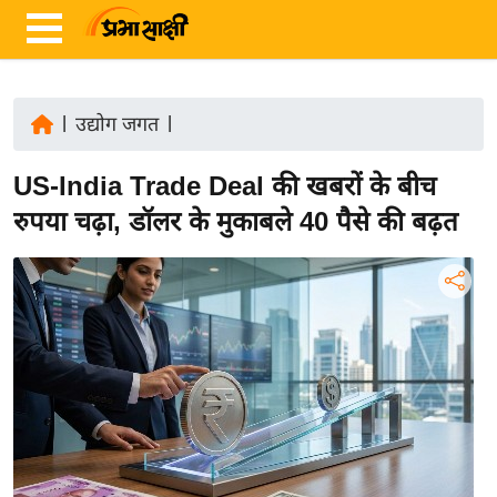
|
उद्योग जगत
|
ता
US-India Trade Deal की खबरों के बीच
ज़ा
ख
रुपया चढ़ा, डॉलर के मुकाबले 40 पैसे की बढ़त
ब
र
रा
ष्ट्री
य
अं
त
र्रा
ष्ट्री