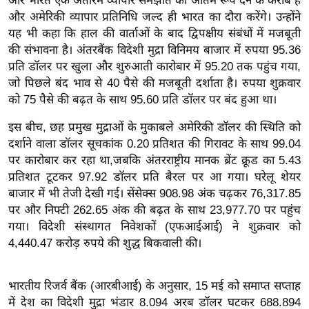
और भारत एक अंतरिम व्यापार समझौते को अंतिम रूप देने के करीब हैं
और अमेरिकी व्यापार प्रतिनिधि जल्द ही भारत का दौरा करेंगे। उन्होंने
इ
यह भी कहा कि हाल की वार्ताओं के बाद द्विपक्षीय संबंधों में मजबूती
म
की संभावना है। अंतरबैंक विदेशी मुद्रा विनिमय बाजार में रुपया 95.36
ई
प्रति डॉलर पर खुला और शुरुआती कारोबार में 95.20 तक पहुंच गया,
-
जो पिछले बंद भाव से 40 पैसे की मजबूती दर्शाता है। रुपया शुक्रवार
पे
को 75 पैसे की बढ़त के साथ 95.60 प्रति डॉलर पर बंद हुआ था।
प
इस बीच, छह प्रमुख मुद्राओं के मुकाबले अमेरिकी डॉलर की स्थिति को
र
दर्शाने वाला डॉलर सूचकांक 0.20 प्रतिशत की गिरावट के साथ 99.04
मि
पर कारोबार कर रहा था,जबकि अंतरराष्ट्रीय मानक ब्रेंट क्रूड का 5.43
सा
प्रतिशत टूटकर 97.92 डॉलर प्रति बैरल पर आ गया। घरेलू शेयर
ल
बाजार में भी तेजी देखी गई। सेंसेक्स 908.98 अंक चढ़कर 76,317.85
पर और निफ्टी 262.65 अंक की बढ़त के साथ 23,977.70 पर पहुंच
बे
गया। विदेशी संस्थागत निवेशकों (एफआईआई) ने शुक्रवार को
मि
4,440.47 करोड़ रुपये की शुद्ध बिकवाली की।
सा
ल
भारतीय रिजर्व बैंक (आरबीआई) के अनुसार, 15 मई को समाप्त सप्ताह
श
में देश का विदेशी मुद्रा भंडार 8.094 अरब डॉलर घटकर 688.894