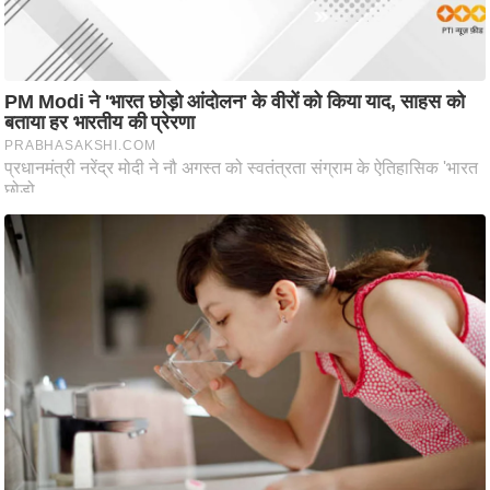
आ
र
.
आ
ई
.
चा
य
प
र
स
मी
क्षा
ध
र्म
ज्यो