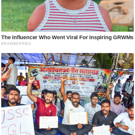
/
फै
श
न
घ
रे
लू
नु
स्खे
प
र्य
ट
न
स्थ
ल
फि