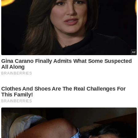
ड
हॉ
ली
वु
ड
फि
ल्म
स
मी
क्षा
B
r
e
a
k
i
n