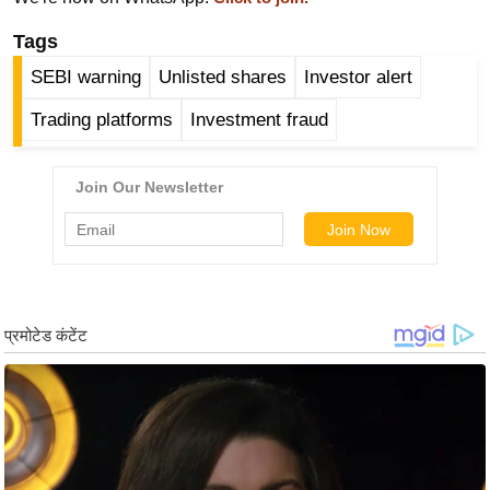
र्ल्ड
Tags
न्यू
SEBI warning
Unlisted shares
Investor alert
ज
ब्री
Trading platforms
Investment fraud
फ
म
नो
रं
ज
न
ज
ग
त
बॉ
ली
वु