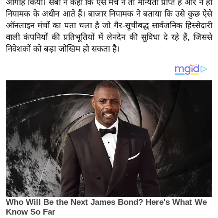
आगाह किया। सेबी ने कहा कि ऐसे मंच न तो मान्यता प्राप्त हैं और न ही
य
नियामक के अधीन आते हैं। बाजार नियामक ने बताया कि उसे कुछ ऐसे
ब
ऑनलाइन मंचों का पता चला है जो गैर-सूचीबद्ध सार्वजनिक हिस्सेदारी
ज
वाली कंपनियों की प्रतिभूतियों में लेनदेन की सुविधा दे रहे हैं, जिससे
ट
निवेशकों को बड़ा जोखिम हो सकता है।
खे
ल
क्रि
के
ट
I
P
L
2
0
2
6
क्रा