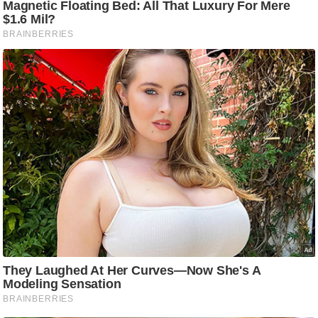
ष
ण
स
म
सा
म
यि
क
मा
तृ
भू
मि
स्तं
भ
ए
म
.