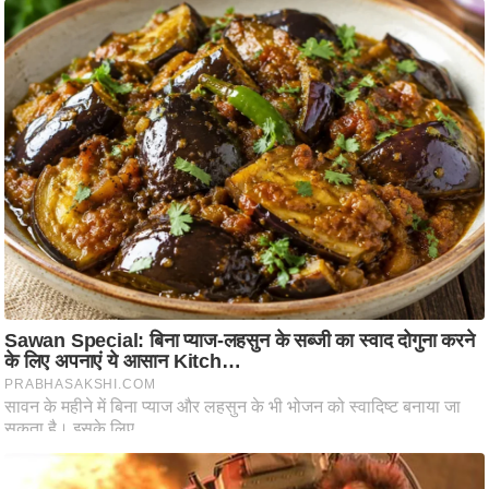
आ
र
.
आ
ई
.
चा
य
प
र
स
मी
क्षा
ध
र्म
ज्यो