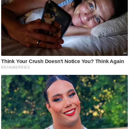
g
N
e
w
s
ला
इ
फ
स्टा
इ
ल
टे
क्नॉ
लॉ
जी
ब्यू
टी