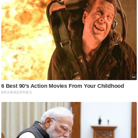
ति
ष
प्र
भु
म
हि
मा
/
ध
र्म
स्थ
ल
व्र
त
त्यो
हा
र