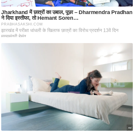
ट
ने
स
मं
त्रा
रि
ले
श
न
शि
प
रा
ज
नी
ति
वि
श्ले