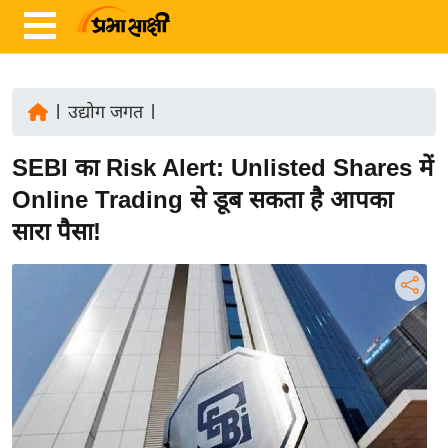
|
उद्योग जगत
|
ता
SEBI का Risk Alert: Unlisted Shares में
ज़ा
ख
Online Trading से डूब सकता है आपका
ब
सारा पैसा!
र
रा
ष्ट्री
य
अं
त
र्रा
ष्ट्री