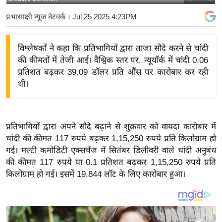
य
प्रभासाक्षी न्यूज नेटवर्क
। Jul 25 2025 4:23PM
बि
ज़
विश्लेषकों ने कहा कि प्रतिभागियों द्वारा ताजा सौदे करने से चांदी
ने
की कीमतों में तेजी आई। वैश्विक स्तर पर, न्यूयॉर्क में चांदी 0.06
स
प्रतिशत बढ़कर 39.09 डॉलर प्रति औंस पर कारोबार कर रही
उ
थी।
द्यो
ग
ज
प्रतिभागियों द्वारा अपने सौदे बढ़ाने से शुक्रवार को वायदा कारोबार में
ग
चांदी की कीमत 117 रुपये बढ़कर 1,15,250 रुपये प्रति किलोग्राम हो
त
गई। मल्टी कमोडिटी एक्सचेंज में सितंबर डिलीवरी वाले चांदी अनुबंध
वि
की कीमत 117 रुपये या 0.1 प्रतिशत बढ़कर 1,15,250 रुपये प्रति
शे
किलोग्राम हो गई। इसमें 19,844 लॉट के लिए कारोबार हुआ।
ष
ज्ञ
रा