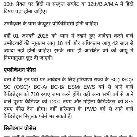
ख्सि
10th लेवल पर हिंदी या संस्कृत सब्जेट या 12th/B.A/M.A में हिंदी
य
विषय पढ़ा होना चाहिए।
त
उम्मीदवार के पास कंप्यूटर प्रोफिशिएंसी होनी चाहिए।
यं
ग
वहीं 01 जनवरी 2026 को ध्यान में रखने हुए आवेदन करने वाले
उम्मीदवारों की न्यूनतम आयु 18 वर्ष और अधिकतम आयु 42 साल से
इं
ज्यादा नहीं होनी चाहिए। इसके साथ ही आरक्षित वर्ग को आयु में
डि
नियमानुसार छूट दी जाएगी।
या
सा
एप्लीकेशन फीस
हि
बता दें कि इन पदों पर आवेदन के लिए हरियाणा राज्य के SC(DSC)/
त्य
SC (OSC)/ BC-A/ BC-B/ ESM/ EWS वर्ग से आने वाले
ज
कैंडिडेट्स को 710 रुपए जमा करने होंगे। वहीं अन्य सभी वर्ग से आने
ग
वाले पुरुष कैंडिडेट को 1200 रुपए और महिला कैंडिडेट्स को 875
त
रुपए फीस देना होगा। वहीं हरियाणा के PWD वर्ग से आने वाले
कैंडिडेट्स निशुल्क फॉर्म भर सकते हैं।
ऑ
टो
सिलेक्शन प्रोसेस
व