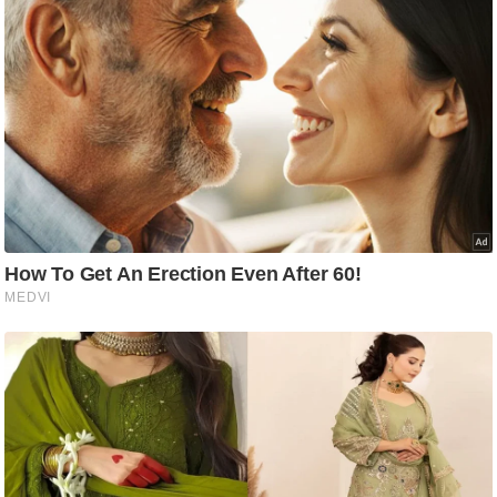
ट
ने
स
मं
त्रा
रि
ले
श
न
शि
प
रा
ज
नी
ति
वि
श्ले