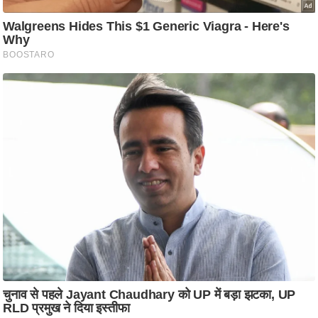
ति
ष
प्र
भु
म
हि
मा
/
ध
र्म
स्थ
ल
व्र
त
त्यो
हा
र