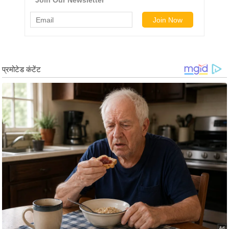
ड
हॉ
ली
वु
ड
फि
ल्म
स
मी
क्षा
B
r
e
a
k
i
n