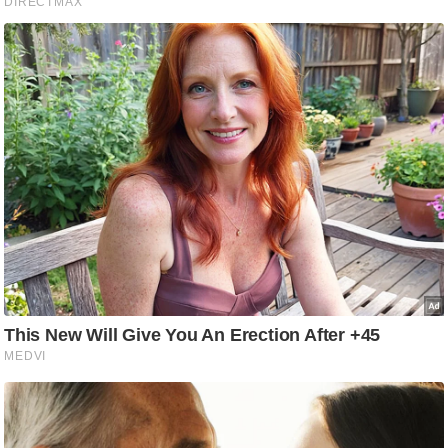
/
फै
श
न
घ
रे
लू
नु
स्खे
प
र्य
ट
न
स्थ
ल
फि