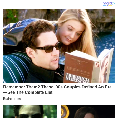
य
ब
ज
ट
खे
ल
क्रि
के
ट
I
P
L
2
0
2
6
क्रा