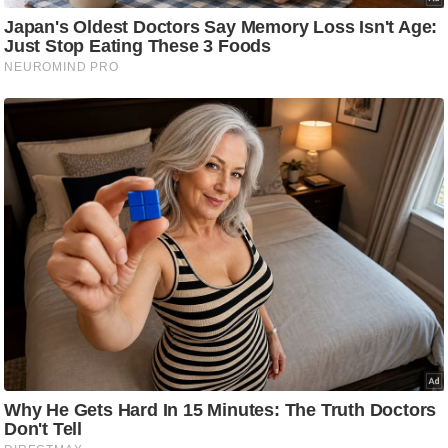
g
N
e
w
s
ला
इ
फ
स्टा
इ
ल
टे
क्नॉ
लॉ
जी
ब्यू
टी