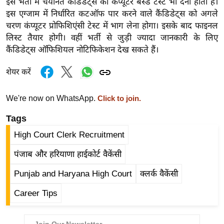
इस भर्ती में चयनित कैंडिडेट्स को कंप्यूटर बेस्ड टेस्ट भी देना होता है।
र्ल्ड
इस एग्जाम में निर्धारित कटऑफ पार करने वाले कैंडिडेट्स को अगले
न्यू
चरण कंप्यूटर प्रोफिशिएंसी टेस्ट में भाग लेना होगा। इसके बाद फाइनल
ज
लिस्ट तैयार होगी। वहीं भर्ती से जुड़ी ज्यादा जानकारी के लिए
ब्री
कैंडिडेट्स ऑफिशियल नोटिफिकेशन देख सकते हैं।
फ
शेयर करें
म
नो
We're now on WhatsApp.
Click to join.
रं
ज
Tags
न
High Court Clerk Recruitment
ज
पंजाब और हरियाणा हाईकोर्ट वैकेंसी
ग
त
Punjab and Haryana High Court
क्लर्क वैकेंसी
बॉ
Career Tips
ली
वु