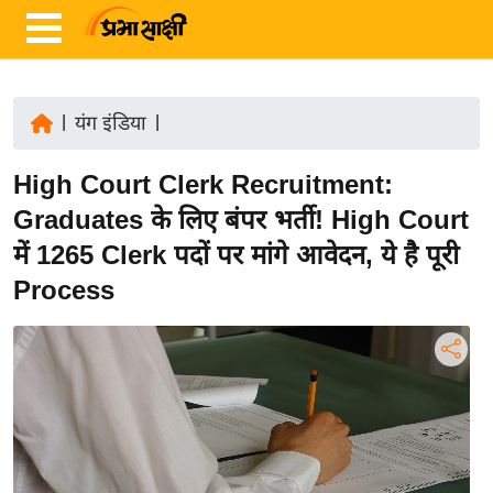
|
यंग इंडिया
|
ता
High Court Clerk Recruitment:
ज़ा
ख
Graduates के लिए बंपर भर्ती! High Court
ब
में 1265 Clerk पदों पर मांगे आवेदन, ये है पूरी
र
Process
रा
ष्ट्री
य
अं
त
र्रा
ष्ट्री