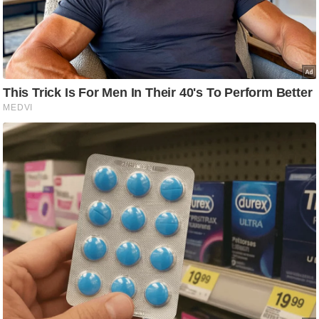
आ
र
.
आ
ई
.
चा
य
प
र
स
मी
क्षा
ध
र्म
ज्यो