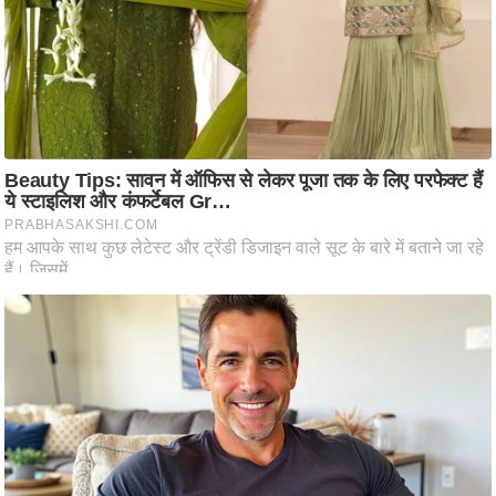
ष
ण
स
म
सा
म
यि
क
मा
तृ
भू
मि
स्तं
भ
ए
म
.