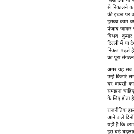
सिसोदिया या पा
ऑडियो
से निकालने क
की इच्छा पर 
इंफ़ोग्राफ़िक
इसका काम क्या
राज्यों से
पंजाब जाकर ज
शहरों से
बिभव कुमार य
दिल्ली में या 
वेब स्टोरी
निकल पड़ते है
कार्टून
का पूरा संगठ
Short
अगर यह सब सि
Videos
उन्हें किनारे 
iOS App
घर वापसी का
About us
समझना चाहिए क
Contact Editor
के लिए होता है
Advertise
राजनीतिक हाल
Privacy Policy
आने वाले दिनो
यही है कि क्
Grievance
इस बड़े बदलाव
Redressal