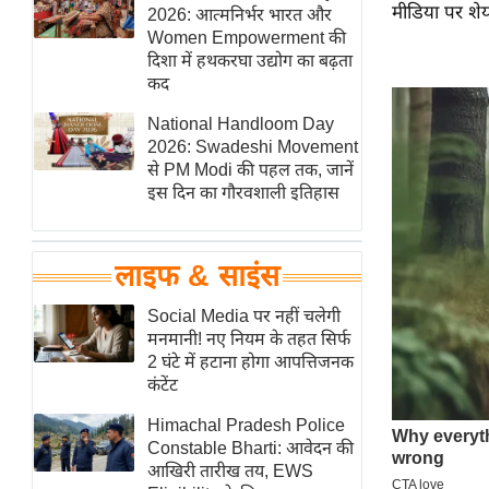
मीडिया पर शेय
हॉलीवुड
2026: आत्मनिर्भर भारत और
Women Empowerment की
फिल्म समीक्षा
दिशा में हथकरघा उद्योग का बढ़ता
Breaking
कद
News
National Handloom Day
लाइफस्टाइल
2026: Swadeshi Movement
से PM Modi की पहल तक, जानें
टेक्नॉलॉजी
इस दिन का गौरवशाली इतिहास
ब्यूटी/फैशन
घरेलू नुस्खे
लाइफ & साइंस
पर्यटन स्थल
फिटनेस मंत्रा
Social Media पर नहीं चलेगी
मनमानी! नए नियम के तहत सिर्फ
रिलेशनशिप
2 घंटे में हटाना होगा आपत्तिजनक
राजनीति
कंटेंट
विश्लेषण
Himachal Pradesh Police
समसामयिक
Constable Bharti: आवेदन की
आखिरी तारीख तय, EWS
मातृभूमि