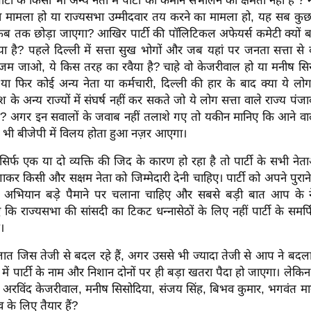
र्टी के किसी भी अन्य नेता में पार्टी की कमान संभालने की क्षमता नहीं है ? न
ा मामला हो या राज्यसभा उम्मीदवार तय करने का मामला हो, यह सब कुछ 
कब तक छोड़ा जाएगा? आखिर पार्टी की पॉलिटिकल अफेयर्स कमेटी क्यों 
 है? पहले दिल्ली में सत्ता सुख भोगों और जब यहां पर जनता सत्ता से 
म जाओ, ये किस तरह का रवैया है? चाहे वो केजरीवाल हो या मनीष सि
ा फिर कोई अन्य नेता या कर्मचारी, दिल्ली की हार के बाद क्या ये ल
देश के अन्य राज्यों में संघर्ष नहीं कर सकते जो ये लोग सत्ता वाले राज्य पं
? अगर इन सवालों के जवाब नहीं तलाशे गए तो यकीन मानिए कि आने वाले
न भी बीजेपी में विलय होता हुआ नज़र आएगा।
र्फ एक या दो व्यक्ति की जिद के कारण हो रहा है तो पार्टी के सभी ने
लगाकर किसी और सक्षम नेता को जिम्मेदारी देनी चाहिए। पार्टी को अपने पुरा
 अभियान बड़े पैमाने पर चलाना चाहिए और सबसे बड़ी बात आप के 
ि राज्यसभा की सांसदी का टिकट धन्नासेठों के लिए नहीं पार्टी के समर्
।
ात जिस तेजी से बदल रहे हैं, अगर उससे भी ज्यादा तेजी से आप ने बदला
ं में पार्टी के नाम और निशान दोनों पर ही बड़ा खतरा पैदा हो जाएगा। लेक
या अरविंद केजरीवाल, मनीष सिसोदिया, संजय सिंह, बिभव कुमार, भगवंत
 के लिए तैयार हैं?