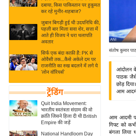
बजट
Hindi
दबाया, किस पाकिस्तान पर हुकूमत
खेल
News
कर रहे मुनीर-शहबाज?
क्रिकेट
जुबान बिगड़ी हुई थी उदयनिधि की,
Hindi
IPL
पहली बार मिला सवा शेर, सत्ता में
आते ही विजय ने धरा थलापति
Videos
2026
ANI
अवतार
क्राइम
संतोष कुमार प
सिर्फ एक बंदा काफ़ी है: PK से
ई-पेपर
ओवैसी तक...कैसे अकेले दम पर
मिसाल बेमिसाल
राजनीति का रुख बदलने में लगे ये
आंदोलन क
'लोन वॉरियर्स'
शख्सियत
पाठक जैसे
यंग इंडिया
छोड़ दिया।
ट्रेंडिंग
आम आदमी प
साहित्य जगत
ऑटो वर्ल्ड
Quit India Movement:
भारतीय स्वतंत्रता संग्राम की वो
न्यूज ब्रीफ
क्रांति जिसने हिला दी थी British
आम आदमी पार्ट
मनोरंजन जगत
Empire की जड़ें
गिफ्ट को कभ
बॉलीवुड
बंगला लिया थ
National Handloom Day