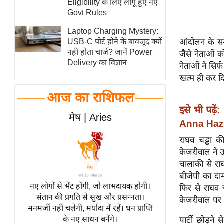
Eligibility के लिए लागू हुए नए
स्तंभ
Govt Rules
एम.
Laptop Charging Mystery:
आर.
आंदोलन के सम
USB-C पोर्ट होने के बावजूद क्यों
नहीं होता चार्ज? जानें Power
जैसे नेताओं क
आई.
Delivery का विज्ञान
नेताओं ने सिर
चाय पर
खत्म ही कर द
समीक्षा
आज का राशिफल
धर्म
इसे भी पढ़ें:
ज्योतिष
मेष | Aries
Anna Hazare
प्रभु
राघव चड्ढा 
महिमा/
केजरीवाल ने उ
धर्मस्थल
चालाकी से राघ
व्रत
बीजेपी का दा
त्योहार
नए लोगों से भेंट होंगी, जो लाभदायक होगी।
फिर से राघव 
संतान की प्रगति से सुख और प्रसन्नता।
राशिफल
केजरीवाल पर
मनमर्जी नहीं चलेगी, मर्यादा में रहें। धन प्राप्ति
विशेष
के नए साधन बनेंगे।
पार्टी छोड़ने 