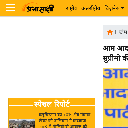
राष्ट्रीय
अंतर्राष्ट्रीय
बिज़नेस
Latest
ता
News
|
स्तंभ
ज़ा
in
ख
आम आदमी 
Hindi
ब
सुप्रीमो क
र
Hindi
राष्ट्रीय
News
अंतर्राष्ट्रीय
Live
बिज़नेस
उद्योग
Breaking
स्पेशल रिपोर्ट
जगत
News in
विशेषज्ञ
Hindi
बलूचिस्तान का 70% क्षेत्र गंवाया,
राय
खैबर को तालिबान ने कब्जाया,
PoK में गोलियों से आवाज को