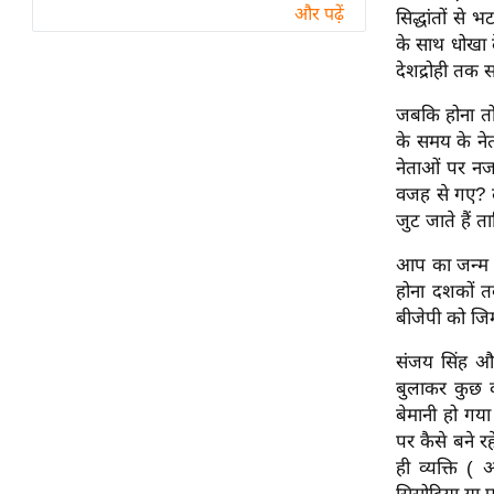
विश्लेषण
और पढ़ें
सिद्धांतों से
ट्रेंडिंग
के साथ धोखा द
देशद्रोही तक
Q
जबकि होना तो
u
के समय के न
i
नेताओं पर न
c
वजह से गए? ल
k
जुट जाते हैं 
L
i
आप का जन्म भ
n
होना दशकों 
k
बीजेपी को जिम
s
संजय सिंह और 
विधानसभा
बुलाकर कुछ क
बेमानी हो गया
चुनाव
पर कैसे बने 
फोटो
ही व्यक्ति ( 
वीडियो