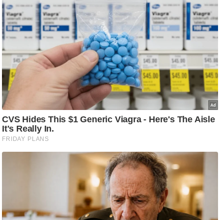
ति
ष
प्र
भु
म
हि
मा
/
ध
र्म
स्थ
ल
व्र
त
त्यो
हा
र