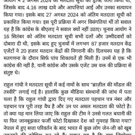
आयोग ने 2 अगस्त 2024 को मतदाता सूची का ड्राफ्ट जारी किया था,
g
जिसके बाद 4.16 लाख दावे और आपत्तियां आईं और उनका सत्यापन
N
किया गया। इसके बाद 27 अगस्त 2024 को अंतिम मतदाता सूची को
e
प्रकाशित किया गया। इस पूरी प्रक्रिया में अगर विसंगतियां थीं तो सवाल
w
यह है कि कांग्रेस के बीएलए ने सवाल क्यों नहीं उठाए। चुनाव आयोग ने
s
16 सितंबर को अंतिम मतदाता सूची सभी दलों और उम्मीदवारों को
ला
दोबारा दी थी, इसके बाद हुए चुनावों में लगभग 87 हजार मतदान केंद्र
इ
एजेंटों ने 20 हजार मतदान केंद्रों की निगरानी की। दिलचस्प यह है कि
मतगणना के दौरान सिर्फ पांच शिकायतें ही मिली हैं। उनमें से एक भी
फ
कांग्रेस की नहीं है, यानी कांग्रेस और उसके एजेंट उस वक्त की प्रक्रिया से
स्टा
संतुष्ट थे।
इ
ल
राहुल गांधी ने मतदाता सूची में कई नामों के साथ “ब्राज़ील की मॉडल की
टे
तस्वीरें” लगाई गई है। हालांकि कुछ मीडिया संस्थानों की जांच में पता
चला है कि राहुल गांधी द्वारा दिए गए मतदाता पहचान पत्र नंबर और
क्नॉ
पहचान पत्र पूरी तरह वैध है और उन पर असल मतदाता की फोटो है।
लॉ
तो क्या यह मान लिया जाए कि राहुल की टीम ने उनसे गलत बयानी की
जी
या फिर जानबूझकर फर्जी फोटो दिखाकर देश को गुमराह किया गया?
ब्यू
नेपाल में हुए सत्ता परिवर्तन के बाद भारत में कुछ लोग जेन-जी को खूब
टी