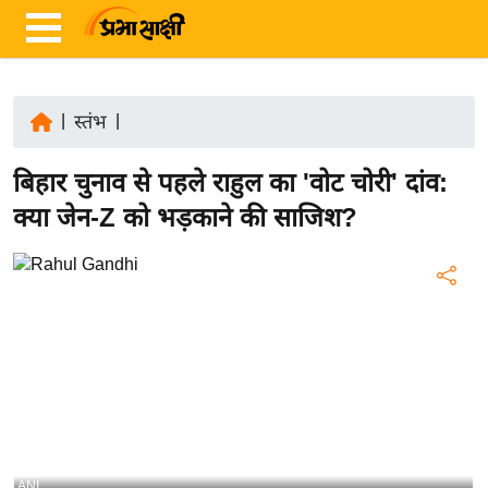
|
स्तंभ
|
ता
बिहार चुनाव से पहले राहुल का 'वोट चोरी' दांव:
ज़ा
ख
क्या जेन-Z को भड़काने की साजिश?
ब
र
रा
ष्ट्री
य
अं
त
र्रा
ष्ट्री
ANI