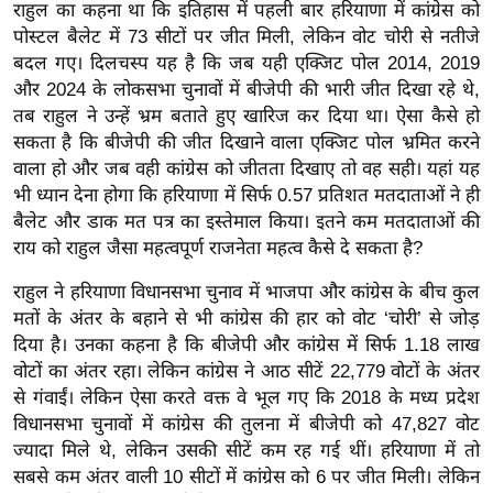
राहुल का कहना था कि इतिहास में पहली बार हरियाणा में कांग्रेस को
र्ल्ड
पोस्टल बैलेट में 73 सीटों पर जीत मिली, लेकिन वोट चोरी से नतीजे
न्यू
बदल गए। दिलचस्प यह है कि जब यही एक्जिट पोल 2014, 2019
ज
और 2024 के लोकसभा चुनावों में बीजेपी की भारी जीत दिखा रहे थे,
ब्री
तब राहुल ने उन्हें भ्रम बताते हुए खारिज कर दिया था। ऐसा कैसे हो
फ
सकता है कि बीजेपी की जीत दिखाने वाला एक्जिट पोल भ्रमित करने
वाला हो और जब वही कांग्रेस को जीतता दिखाए तो वह सही। यहां यह
म
भी ध्यान देना होगा कि हरियाणा में सिर्फ 0.57 प्रतिशत मतदाताओं ने ही
नो
बैलेट और डाक मत पत्र का इस्तेमाल किया। इतने कम मतदाताओं की
रं
राय को राहुल जैसा महत्वपूर्ण राजनेता महत्व कैसे दे सकता है?
ज
न
राहुल ने हरियाणा विधानसभा चुनाव में भाजपा और कांग्रेस के बीच कुल
ज
मतों के अंतर के बहाने से भी कांग्रेस की हार को वोट ‘चोरी’ से जोड़
ग
दिया है। उनका कहना है कि बीजेपी और कांग्रेस में सिर्फ 1.18 लाख
वोटों का अंतर रहा। लेकिन कांग्रेस ने आठ सीटें 22,779 वोटों के अंतर
त
से गंवाईं। लेकिन ऐसा करते वक्त वे भूल गए कि 2018 के मध्य प्रदेश
बॉ
विधानसभा चुनावों में कांग्रेस की तुलना में बीजेपी को 47,827 वोट
ली
ज्यादा मिले थे, लेकिन उसकी सीटें कम रह गई थीं। हरियाणा में तो
वु
सबसे कम अंतर वाली 10 सीटों में कांग्रेस को 6 पर जीत मिली। लेकिन