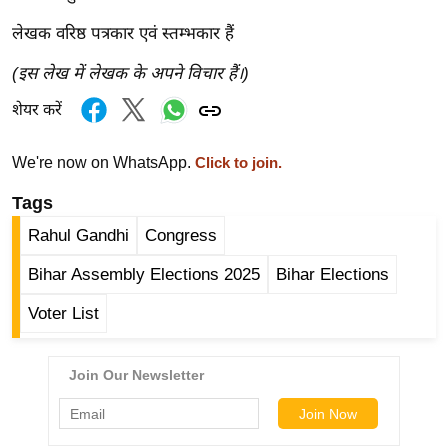
ट
ने
लेखक वरिष्ठ पत्रकार एवं स्तम्भकार हैं
स
(इस लेख में लेखक के अपने विचार हैं।)
मं
त्रा
शेयर करें
रि
ले
We're now on WhatsApp.
Click to join.
श
Tags
न
Rahul Gandhi
Congress
शि
प
Bihar Assembly Elections 2025
Bihar Elections
रा
Voter List
ज
नी
ति
वि
श्ले