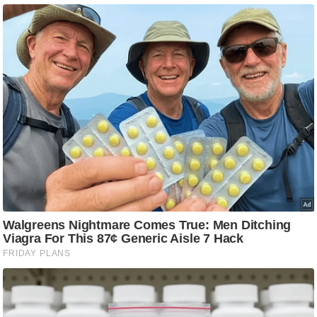
आ
र
.
आ
ई
.
चा
य
प
र
स
मी
क्षा
ध
र्म
ज्यो