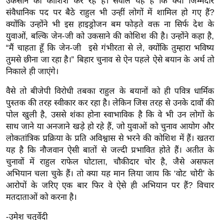
उकसाने की कोशिश कर रहे हैं। सवाल यह है कि क्या जिम्मेदार
/
संवैधानिक पद पर बैठे राहुल भी उन्हीं लोगों में शामिल हो गए हैं?
फै
क्योंकि उन्होंने भी इस हाइड्रोजन बम फोड़ते वक्त ना सिर्फ देश के
श
युवाओं, बल्कि जेन-जी को उकसाने की कोशिश की है। उन्होंने कहा है,
न
“मैं चाहता हूँ कि जेन-जी इसे गंभीरता से ले, क्योंकि तुम्हारा भविष्य
तुमसे छीना जा रहा है।” बिहार चुनाव से ऐन पहले ऐसे बयान के अर्थ तो
घ
निकाले ही जाएंगे।
रे
लू
वैसे तो बीजेपी विरोधी तबका राहुल के बयानों को ही पवित्र धार्मिक
नु
पुस्तक की तरह स्वीकार कर रहा है। लेकिन जिस तरह से उनके दावों की
स्खे
पोल खुली है, उससे शंका होना स्वाभाविक है कि वे भी उन लोगों के
साथ जाने या अनजाने खड़े हो रहे हैं, जो युवाओं को चुनाव आयोग और
प
लोकतांत्रिक प्रक्रिया के प्रति अविश्वास से भरने की कोशिश में हैं। खतरा
र्य
यह है कि नौजवान ऐसी बातों से जल्दी प्रभावित होते हैं। अतीत के
ट
चुनावों में राहुल राफेल घोटाला, चौकीदार चोर है, जैसे असफल
न
अभियान चला चुके हैं। तो क्या यह मान लिया जाय कि ‘वोट चोरी’ के
स्थ
आरोपों के जरिए एक बार फिर वे ऐसे ही अभियान पर हैं? विचार
ल
मतदाताओं को करना है।
फि
-उमेश चतुर्वेदी