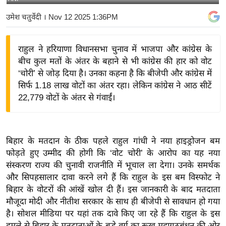
य
उमेश चतुर्वेदी
। Nov 12 2025 1:36PM
बि
ज़
राहुल ने हरियाणा विधानसभा चुनाव में भाजपा और कांग्रेस के
ने
बीच कुल मतों के अंतर के बहाने से भी कांग्रेस की हार को वोट
स
‘चोरी’ से जोड़ दिया है। उनका कहना है कि बीजेपी और कांग्रेस में
उ
सिर्फ 1.18 लाख वोटों का अंतर रहा। लेकिन कांग्रेस ने आठ सीटें
द्यो
22,779 वोटों के अंतर से गंवाईं।
ग
ज
ग
बिहार के मतदान के ठीक पहले राहुल गांधी ने नया हाइड्रोजन बम
त
फोड़ते हुए उम्मीद की होगी कि ‘वोट चोरी’ के आरोप का यह नया
वि
संस्करण राज्य की चुनावी राजनीति में भूचाल ला देगा। उनके समर्थक
शे
और सिपहसालार दावा करने लगे हैं कि राहुल के इस बम विस्फोट ने
ष
बिहार के वोटरों की आंखें खोल दी हैं। इस जानकारी के बाद मतदाता
मौजूदा मोदी और नीतीश सरकार के साथ ही बीजेपी से सावधान हो गया
ज्ञ
है। सोशल मीडिया पर यहां तक दावे किए जा रहे हैं कि राहुल के इस
रा
हमले से बिहार के मतदाताओं के बड़े वर्ग का रूख महागठबंधन की ओर