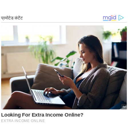
ष
ण
स
म
सा
म
यि
क
मा
तृ
भू
मि
स्तं
भ
ए
म
.