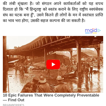
य
की लंबी शृंखला है। जो संगठन अपने कार्यकर्ताओं को यह शपथ
ब
दिलाता हो कि “मैं हिन्दूराष्ट्र को स्वतंत्र कराने के लिए राष्ट्रीय स्वयंसेवक
ज
संघ का घटक बना हूँ”, उसने कितने ही लोगों के मन में स्वतंत्रता प्राप्ति
का भाव भरा होगा, उसकी सहज कल्पना की जा सकती है।
ट
खे
ल
क्रि
के
ट
I
P
L
2
0
2
6
क्रा