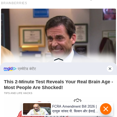
e
l
L
o
k
s
a
b
h
a
प्रमोटेड कंटेंट
c
h
This 2-Minute Test Reveals Your Real Brain Age -
u
Most People Are Shocked!
n
TIPS AND LIFE HACKS
a
v
A