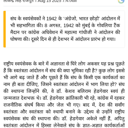
लोकेन्द्र सिंह राजपूत
। Aug 15 2025 7:47AM
य
बि
संघ के स्वयंसेवकों ने 1942 के ‘अंग्रेजो, भारत छोड़ो’ आंदोलन में
ज़
भी सहभागिता की। 8 अगस्त, 1942 को मुंबई के गोवलिया टैंक
ने
मैदान पर कांग्रेस अधिवेशन में महात्मा गांधीजी ने आंदोलन की
स
घोषणा की। दूसरे दिन से ही देशभर में आंदोलन प्रारंभ हो गया।
उ
द्यो
ग
राष्ट्रीय स्वयंसेवक के बारे में अज्ञानता से घिरे लोग अकसर यह प्रश्न पूछते
ज
हैं कि स्वतंत्रता आंदोलन में संघ की क्या भूमिका रही है? कुछ लोग इससे
ग
भी आगे बढ़ जाते हैं और पूछते हैं कि संघ के किसी एक कार्यकर्ता का
त
नाम ही बता दीजिए, जिसने स्वतंत्रता आंदोलन में भाग लिया हो? संघ
की स्थापना जिन्होंने की, वे डॉ. केशव बलिराम हेडगेवार स्वयं ही
वि
जन्मजात देशभक्त थे। डॉ. हेडगेवार क्रांतिकारी भी रहे, कांग्रेस में रहकर
शे
राजनीतिक संघर्ष किया और जेल भी गए। बाद में, देश की सर्वांग
ष
स्वतंत्रता और स्वतंत्रता को स्थायी बनाने के उद्देश्य से उन्होंने राष्ट्रीय
ज्ञ
स्वयंसेवक संघ की स्थापना की। डॉ. हेडगेवार अकेले नहीं हैं, अपितु
रा
स्वतंत्रता आंदोलन में हिस्सा लेनेवाले संघ के ज्ञात-अज्ञात कार्यकर्ताओं