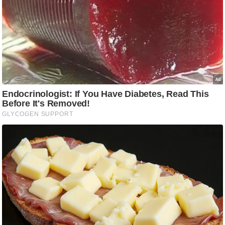
आ
र
.
आ
ई
.
चा
य
प
र
स
मी
क्षा
ध
र्म
ज्यो