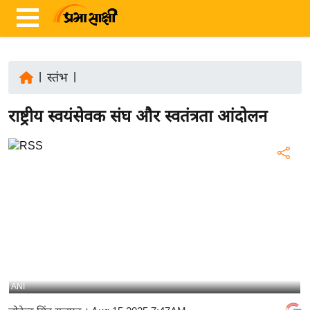
|
स्तंभ
|
ता
राष्ट्रीय स्वयंसेवक संघ और स्वतंत्रता आंदोलन
ज़ा
ख
ब
र
रा
ष्ट्री
य
अं
त
ANI
र्रा
ष्ट्री