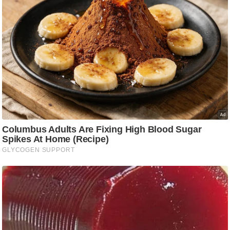
ष
ण
स
म
सा
म
यि
क
मा
तृ
भू
मि
स्तं
भ
ए
म
.