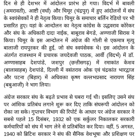
g
दिन से ही देशभर में आंदोलन प्रारंभ हो गया। विदर्भ में बावली
N
(अमरावती), आष्टी (वर्धा) और चिमूर (चंद्रपुर) में हुए आंदोलनों में संघ
के स्वयंसेवकों ने ही नेतृत्व किया। चिमूर के समाचार बर्लिन रेडियो पर भी
e
प्रसारित हुए। यहां के आन्दोलन का नेतृत्व कांग्रेस के उद्धवराव कोरेकर
w
और संघ के अधिकारी दादा नाईक, बाबूराव बेगडे, अण्णाजी सिरास ने
s
किया। चिमूर के इस आन्दोलन में अंग्रेज की गोली से एकमात्र मृत्यु
ला
बालाजी रायपुरकर की हुई, जो संघ स्वयंसेवक थे। इस आंदोलन के
इ
अंतर्गत राजस्थान में प्रचारक जयदेवजी पाठक, आर्वी (विदर्भ) में डॉ.
फ
अण्णासाहब देशपांडे, जशपुर (छत्तीसगढ़) में रमाकांत केशव
स्टा
(बालासाहब) देशपांडे, दिल्ली में वसंतराव ओक एवं चंद्रकांत भारद्वाज
इ
और पटना (बिहार) में अधिवक्ता कृष्ण वल्लभप्रसाद नारायण सिंह
ल
(बबुआजी) ने भाग लिया।
टे
अंग्रेज सरकार संघ के बढ़ते प्रभाव से घबरा गई थी। इसलिए उसने संघ
क्नॉ
पर आंशिक प्रतिबंध लगाने शुरू कर दिए ताकि संघरूपी आंदोलन को
लॉ
रोका जा सके। गुप्तचर विभाग की रिपोर्ट के आधार पर अंग्रेज सरकार ने
जी
सबसे पहले 15 दिसंबर, 1932 को एक सर्कुलर निकालकर सरकारी
कर्मचारियों को संघ में भाग लेने से प्रतिबंधित कर दिया। वहीं, 5 अगस्त,
ब्यू
1940 को ब्रिटिश सरकार ने संघ की सैनिक वेशभूषा और प्रशिक्षण पर
टी