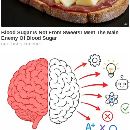
ति
ष
प्र
भु
म
हि
मा
/
ध
र्म
स्थ
ल
व्र
त
त्यो
हा
र