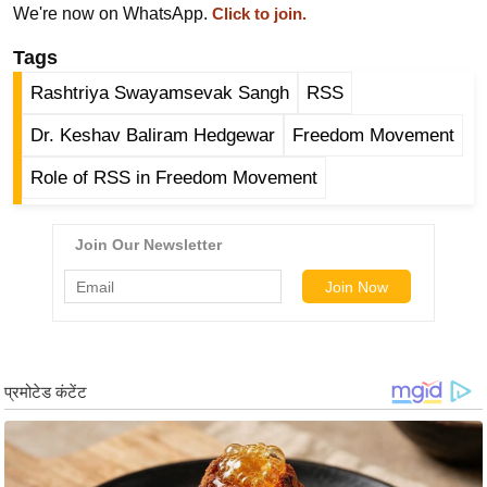
ट
We're now on WhatsApp.
Click to join.
ने
Tags
स
मं
Rashtriya Swayamsevak Sangh
RSS
त्रा
Dr. Keshav Baliram Hedgewar
Freedom Movement
रि
ले
Role of RSS in Freedom Movement
श
न
शि
प
रा
ज
नी
ति
वि
श्ले