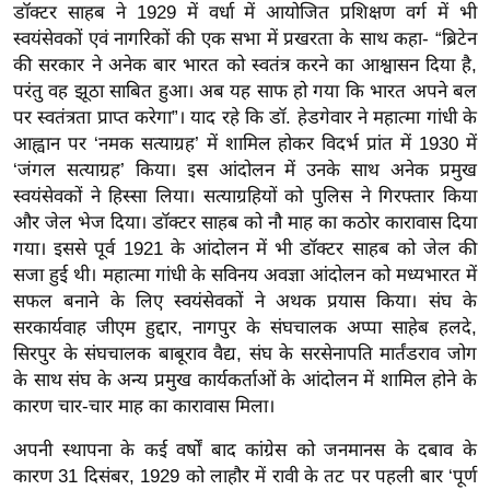
डॉक्टर साहब ने 1929 में वर्धा में आयोजित प्रशिक्षण वर्ग में भी
र्ल्ड
स्वयंसेवकों एवं नागरिकों की एक सभा में प्रखरता के साथ कहा- “ब्रिटेन
न्यू
की सरकार ने अनेक बार भारत को स्वतंत्र करने का आश्वासन दिया है,
ज
परंतु वह झूठा साबित हुआ। अब यह साफ हो गया कि भारत अपने बल
ब्री
पर स्वतंत्रता प्राप्त करेगा”। याद रहे कि डॉ. हेडगेवार ने महात्मा गांधी के
फ
आह्वान पर ‘नमक सत्याग्रह’ में शामिल होकर विदर्भ प्रांत में 1930 में
‘जंगल सत्याग्रह’ किया। इस आंदोलन में उनके साथ अनेक प्रमुख
म
स्वयंसेवकों ने हिस्सा लिया। सत्याग्रहियों को पुलिस ने गिरफ्तार किया
नो
और जेल भेज दिया। डॉक्टर साहब को नौ माह का कठोर कारावास दिया
रं
गया। इससे पूर्व 1921 के आंदोलन में भी डॉक्टर साहब को जेल की
ज
सजा हुई थी। महात्मा गांधी के सविनय अवज्ञा आंदोलन को मध्यभारत में
न
सफल बनाने के लिए स्वयंसेवकों ने अथक प्रयास किया। संघ के
ज
सरकार्यवाह जीएम हुद्दार, नागपुर के संघचालक अप्पा साहेब हलदे,
ग
सिरपुर के संघचालक बाबूराव वैद्य, संघ के सरसेनापति मार्तंडराव जोग
त
के साथ संघ के अन्य प्रमुख कार्यकर्ताओं के आंदोलन में शामिल होने के
बॉ
कारण चार-चार माह का कारावास मिला।
ली
अपनी स्थापना के कई वर्षों बाद कांग्रेस को जनमानस के दबाव के
वु
कारण 31 दिसंबर, 1929 को लाहौर में रावी के तट पर पहली बार ‘पूर्ण