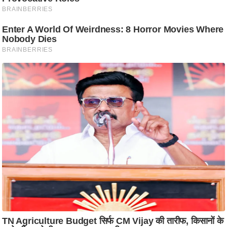
ट
ने
स
मं
त्रा
रि
ले
श
न
शि
प
रा
ज
नी
ति
वि
श्ले