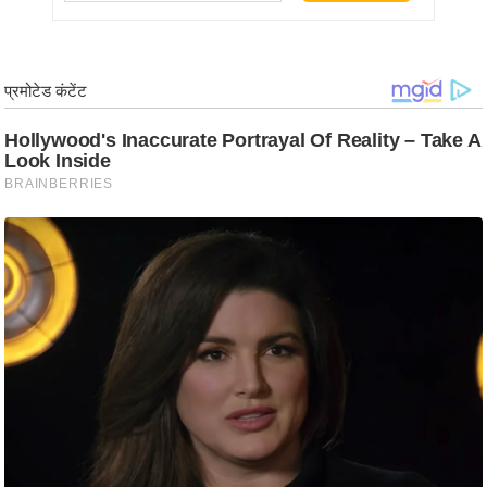
र्ल्ड
न्यू
ज
ब्री
फ
म
नो
रं
ज
न
ज
ग
त
बॉ
ली
वु