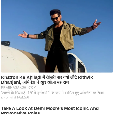
/
फै
श
न
घ
रे
लू
नु
स्खे
प
र्य
ट
न
स्थ
ल
फि