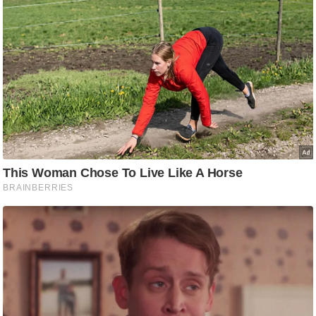
ति
ष
प्र
भु
म
हि
मा
/
ध
र्म
स्थ
ल
व्र
त
त्यो
हा
र