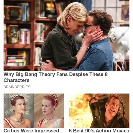
य
ब
ज
ट
खे
ल
क्रि
के
ट
I
P
L
2
0
2
6
क्रा