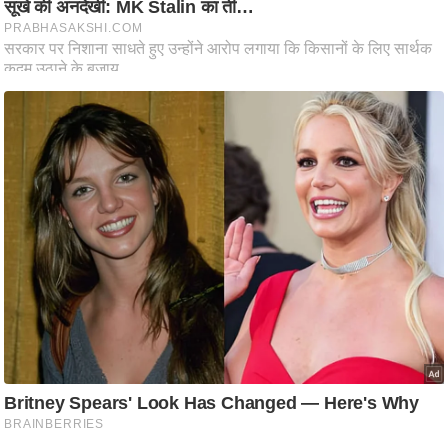
ष
ण
स
म
सा
म
यि
क
मा
तृ
भू
मि
स्तं
भ
ए
म
.