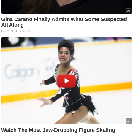
ड
हॉ
ली
वु
ड
फि
ल्म
स
मी
क्षा
B
r
e
a
k
i
n