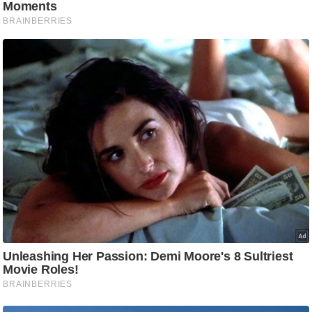
g
N
e
w
s
ला
इ
फ
स्टा
इ
ल
टे
क्नॉ
लॉ
जी
ब्यू
टी