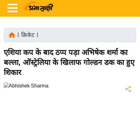
|
क्रिकेट
|
ता
एशिया कप के बाद ठप्प पड़ा अभिषेक शर्मा का
ज़ा
ख
बल्ला, ऑस्ट्रेलिया के खिलाफ गोल्डन डक का हुए
ब
शिकार
र
रा
ष्ट्री
य
अं
त
र्रा
ष्ट्री