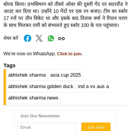
ख्सि
बोल्ड किया। प्रभसिमरन को तीसरे ओवर की दूसरी गेंद पर सदरलैंड ने
य
आउट कर दिया था। उन्होंने 10 गेंदों पर एक रन बनाए। टीम का स्कोर
त
17 रनों पर तीन विकेट था और इसके बाद तिलक वर्मा ने रियान पराग
के साथ मिलकर पारी को संभालते हुए स्कोर 100 के पार पहुंचाया।
यं
ग
शेयर करें
इं
डि
We're now on WhatsApp.
Click to join.
या
Tags
सा
हि
abhishek sharma
asia cup 2025
त्य
abhishek sharma golden duck
ind a vs aus a
ज
ग
abhishek sharma news
त
ऑ
टो
व