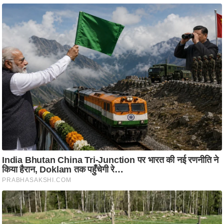
आ
र
.
आ
ई
.
चा
य
प
र
स
मी
क्षा
ध
र्म
ज्यो