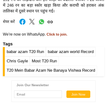
ख्सि
में 246 रन का बड़ा स्कोर खड़ा किया और कराची को हराकर अंक
य
तालिका में दूसरे स्थान पर पहुंच गई।
त
यं
शेयर करें
ग
इं
We're now on WhatsApp.
Click to join.
डि
Tags
या
babar azam T20 Run
babar azam world Record
सा
हि
Chris Gayle
Most T20 Run
त्य
T20 Mein Babar Azam Ne Banaya Vishwa Record
ज
ग
त
ऑ
टो
व