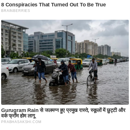
ति
ष
प्र
भु
म
हि
मा
/
ध
र्म
स्थ
ल
व्र
त
त्यो
हा
र