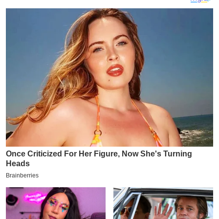
य
ब
ज
ट
खे
ल
क्रि
के
ट
I
P
L
2
0
2
6
क्रा