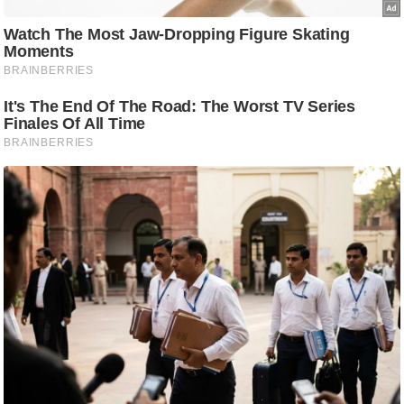
ष
ण
स
म
सा
म
यि
क
मा
तृ
भू
मि
स्तं
भ
ए
म
.