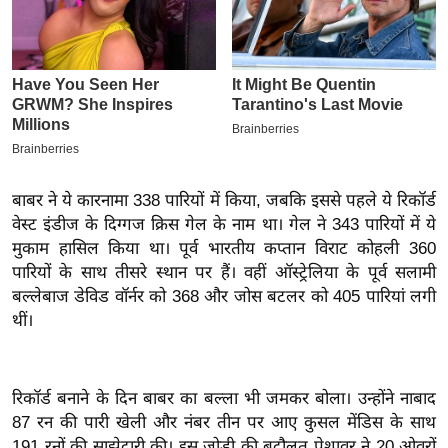
इ
म
ई
-
पे
प
र
बाबर ने ये कारनामा 338 पारियों में किया, जबकि इससे पहले ये रिकॉर्ड
मि
वेस्ट इंडीज के दिग्गज क्रिस गेल के नाम था। गेल ने 343 पारियों में ये
सा
मुकाम हासिल किया था। पूर्व भारतीय कप्तान विराट कोहली 360
ल
पारियों के साथ तीसरे स्थान पर हैं। वहीं ऑस्ट्रेलिया के पूर्व सलामी
बल्लेबाज डेविड वॉर्नर को 368 और जोस बटलर को 405 पारियां लगी
बे
थीं।
मि
सा
ल
रिकॉर्ड बनाने के दिन बाबर का बल्ला भी जमकर बोला। उन्होंने नाबाद
87 रन की पारी खेली और नंबर तीन पर आए कुसल मेंडिस के साथ
श
191 रनों की साझेदारी की। इस जोड़ी की बदौलत पेशावर ने 20 ओवरों