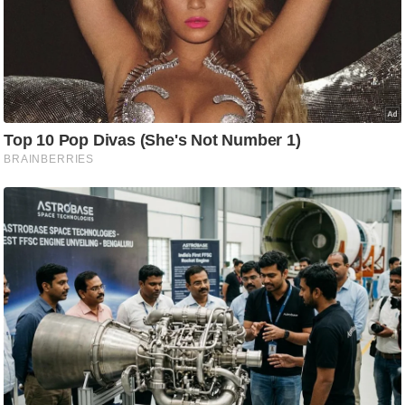
/
फै
श
न
घ
रे
लू
नु
स्खे
प
र्य
ट
न
स्थ
ल
फि