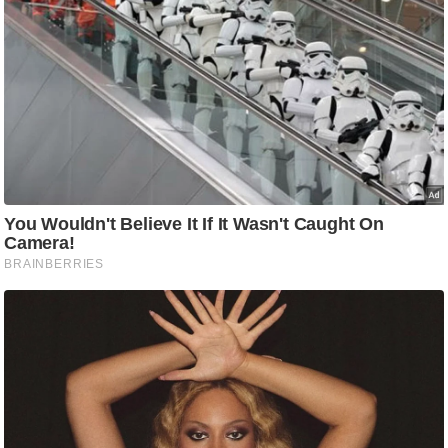
g
N
e
w
s
ला
इ
फ
स्टा
इ
ल
टे
क्नॉ
लॉ
जी
ब्यू
टी