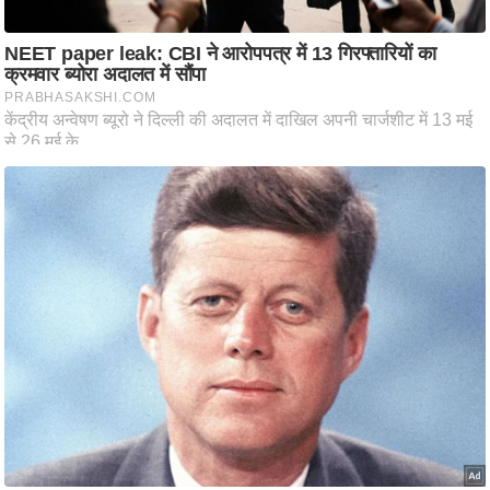
आ
र
.
आ
ई
.
चा
य
प
र
स
मी
क्षा
ध
र्म
ज्यो