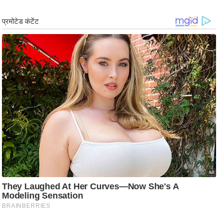
र्ल्ड
न्यू
ज
ब्री
फ
म
नो
रं
ज
न
ज
ग
त
बॉ
ली
वु