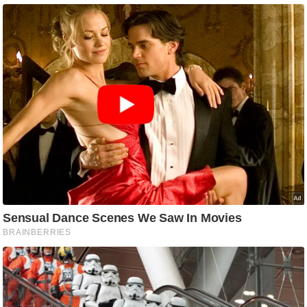
ड
हॉ
ली
वु
ड
फि
ल्म
स
मी
क्षा
B
r
e
a
k
i
n