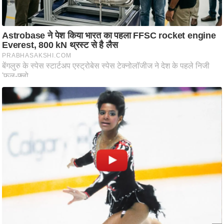
ट
ने
स
मं
त्रा
रि
ले
श
न
शि
प
रा
ज
नी
ति
वि
श्ले