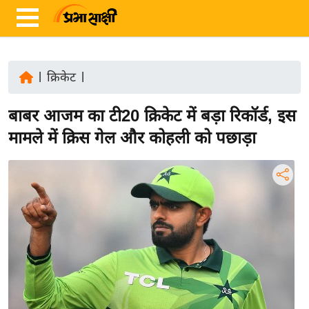
|
क्रिकेट
|
ता
बाबर आजम का टी20 क्रिकेट में बड़ा रिकॉर्ड, इस
ज़ा
ख
मामले में क्रिस गेल और कोहली को पछाड़ा
ब
र
रा
ष्ट्री
य
अं
त
र्रा
ष्ट्री