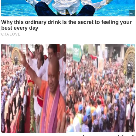
ष
ण
स
म
सा
म
यि
क
मा
तृ
भू
मि
स्तं
भ
ए
म
.