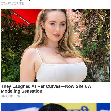
ति
ष
प्र
भु
म
हि
मा
/
ध
र्म
स्थ
ल
व्र
त
त्यो
हा
र