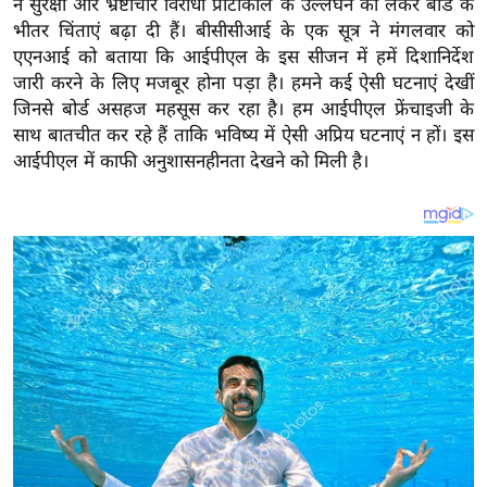
ने सुरक्षा और भ्रष्टाचार विरोधी प्रोटोकॉल के उल्लंघन को लेकर बोर्ड के
य
भीतर चिंताएं बढ़ा दी हैं। बीसीसीआई के एक सूत्र ने मंगलवार को
ब
एएनआई को बताया कि आईपीएल के इस सीजन में हमें दिशानिर्देश
ज
जारी करने के लिए मजबूर होना पड़ा है। हमने कई ऐसी घटनाएं देखीं
ट
जिनसे बोर्ड असहज महसूस कर रहा है। हम आईपीएल फ्रेंचाइजी के
खे
साथ बातचीत कर रहे हैं ताकि भविष्य में ऐसी अप्रिय घटनाएं न हों। इस
ल
आईपीएल में काफी अनुशासनहीनता देखने को मिली है।
क्रि
के
ट
I
P
L
2
0
2
6
क्रा