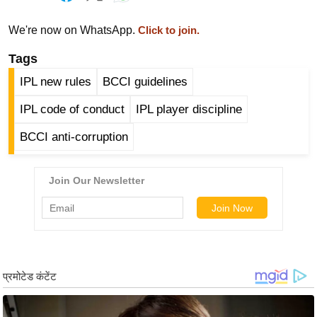
ड
हॉ
We're now on WhatsApp.
Click to join.
ली
Tags
वु
ड
IPL new rules
BCCI guidelines
फि
IPL code of conduct
IPL player discipline
ल्म
स
BCCI anti-corruption
मी
क्षा
B
r
e
a
k
i
n