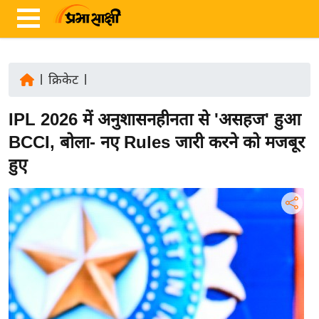
|
क्रिकेट
|
ता
IPL 2026 में अनुशासनहीनता से 'असहज' हुआ
ज़ा
ख
BCCI, बोला- नए Rules जारी करने को मजबूर
ब
हुए
र
रा
ष्ट्री
य
अं
त
र्रा
ष्ट्री