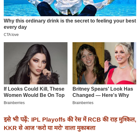
इ
म
ई
-
पे
प
र
मि
सा
ल
बे
मि
सा
इसे भी पढ़ें:
IPL Playoffs की रेस में RCB की राह मुश्किल,
ल
KKR से आज 'करो या मरो' वाला मुकाबला
श