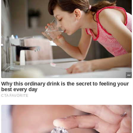
g
N
e
w
s
ला
इ
फ
स्टा
इ
ल
टे
क्नॉ
लॉ
जी
ब्यू
टी