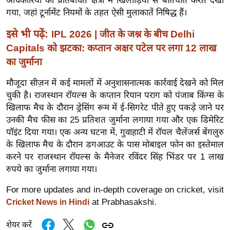
अधिकारियों को प्रतिबंधित क्षेत्रों में खिलाड़ियों से बातचीत करते देखा
र्ल्ड
गया, जहां टूर्नामेंट नियमों के तहत ऐसी मुलाकातें निषिद्ध हैं।
न्यू
इसे भी पढ़ें:
IPL 2026 | जीत के जश्न के बीच Delhi
ज
Capitals को झटका: कप्तान अक्षर पटेल पर लगा 12 लाख
ब्री
का जुर्माना
फ
म
मौजूदा सीज़न में कई मामलों में अनुशासनात्मक कार्रवाई देखने को मिल
नो
चुकी है। राजस्थान रॉयल्स के कप्तान रियान पराग को पंजाब किंग्स के
रं
खिलाफ मैच के दौरान ड्रेसिंग रूम में ई-सिगरेट पीते हुए पकड़े जाने पर
उनकी मैच फीस का 25 प्रतिशत जुर्माना लगाया गया और एक डिमेरिट
ज
पॉइंट दिया गया। एक अन्य घटना में, गुवाहाटी में रॉयल चैलेंजर्स बेंगलुरु
न
के खिलाफ मैच के दौरान डगआउट के पास मोबाइल फोन का इस्तेमाल
ज
करने पर राजस्थान रॉयल्स के मैनेजर रविंदर सिंह भिंडर पर 1 लाख
ग
रुपये का जुर्माना लगाया गया।
त
बॉ
For more updates and in-depth coverage on cricket, visit
at Prabhasakshi.
Cricket News in Hindi
ली
वु
शेयर करें