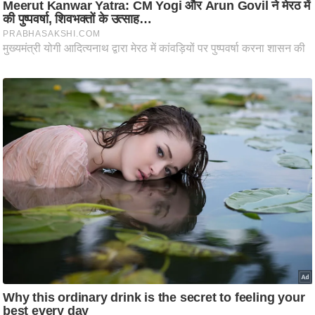
आ
र
.
आ
ई
.
चा
य
प
र
स
मी
क्षा
ध
र्म
ज्यो