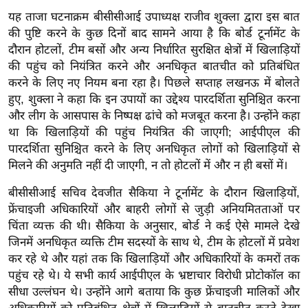
ख्सि
यह ताजा घटनाक्रम बीसीसीआई उपाध्यक्ष राजीव शुक्ला द्वारा इस बात
य
की पुष्टि करने के कुछ दिनों बाद सामने आया है कि बोर्ड टूर्नामेंट के
त
दौरान होटलों, टीम बसों और अन्य निर्धारित सुरक्षित क्षेत्रों में खिलाड़ियों
यं
की पहुंच को नियंत्रित करने और अनधिकृत बातचीत को प्रतिबंधित
ग
करने के लिए नए नियम बना रहा है। पिछले सप्ताह लखनऊ में बोलते
इं
हुए, शुक्ला ने कहा कि इन उपायों का उद्देश्य पारदर्शिता सुनिश्चित करना
डि
और लीग के आसपास के निष्पक्ष ढांचे को मजबूत करना है। उन्होंने कहा
था कि खिलाड़ियों की पहुंच नियंत्रित की जाएगी; आईपीएल की
या
पारदर्शिता सुनिश्चित करने के लिए अनधिकृत लोगों को खिलाड़ियों से
सा
मिलने की अनुमति नहीं दी जाएगी, न तो होटलों में और न ही बसों में।
हि
त्य
बीसीसीआई सचिव देवजीत सैकिया ने टूर्नामेंट के दौरान खिलाड़ियों,
ज
फ्रेंचाइजी अधिकारियों और बाहरी लोगों से जुड़ी अनियमितताओं पर
चिंता व्यक्त की थी। सैकिया के अनुसार, बोर्ड ने कई ऐसे मामले देखे
ग
जिनमें अनधिकृत व्यक्ति टीम सदस्यों के साथ थे, टीम के होटलों में प्रवेश
त
कर रहे थे और यहां तक ​​कि खिलाड़ियों और अधिकारियों के कमरों तक
ऑ
पहुंच रहे थे। ये सभी कार्य आईपीएल के भ्रष्टाचार विरोधी प्रोटोकॉल का
टो
सीधा उल्लंघन थे। उन्होंने आगे बताया कि कुछ फ्रेंचाइजी मालिकों और
व