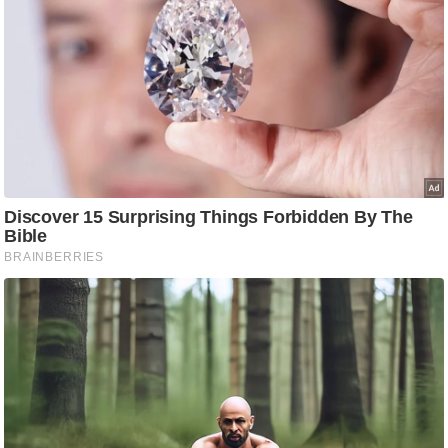
/
फै
श
न
घ
रे
लू
नु
स्खे
प
र्य
ट
न
स्थ
ल
फि