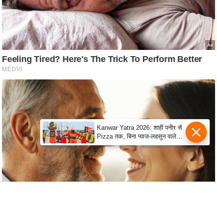
s
a
l
C
o
d
e
O
f
E
t
Kanwar Yatra 2026: शाही पनीर से
Pizza तक, बिना प्याज-लहसुन वाले
h
Modern Menu का बढ़ा क्रेज
i
c
s
R
S