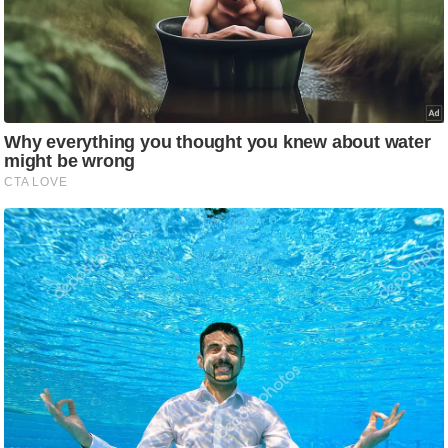
ट
ने
स
मं
त्रा
रि
ले
श
न
शि
प
रा
ज
नी
ति
वि
श्ले