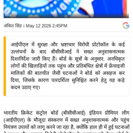
य
बि
ANI
ज़
अंकित सिंह
। May 12 2026 2:45PM
ने
स
आईपीएल में सुरक्षा और भ्रष्टाचार विरोधी प्रोटोकॉल के कई
उ
उल्लंघनों के बाद बीसीसीआई ने सख्त अनुशासनात्मक
द्यो
दिशानिर्देश जारी किए हैं। बोर्ड के सूत्रों के अनुसार, अनधिकृत
ग
लोगों की खिलाड़ियों तक पहुंच और प्रतिबंधित क्षेत्रों में फ्रेंचाइजी
ज
मालिकों की बातचीत जैसी घटनाओं ने बोर्ड को असहज कर
ग
दिया, जिसके कारण पारदर्शिता सुनिश्चित करने हेतु यह कड़े
त
कदम उठाए गए।
वि
शे
ष
भारतीय क्रिकेट कंट्रोल बोर्ड (बीसीसीआई) इंडियन प्रीमियर लीग
ज्ञ
(आईपीएल) के मौजूदा संस्करण में सख्त अनुशासनात्मक और पहुंच
रा
नियंत्रण उपायों को लागू करने जा रहा है, क्योंकि हाल ही में हुई घटनाओं