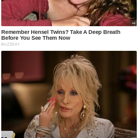
ट
ने
स
मं
त्रा
रि
ले
श
न
शि
प
रा
ज
नी
ति
वि
श्ले