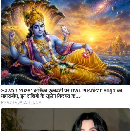
ति
ष
प्र
भु
म
हि
मा
/
ध
र्म
स्थ
ल
व्र
त
त्यो
हा
र