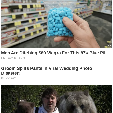
ड
हॉ
ली
वु
ड
फि
ल्म
स
मी
क्षा
B
r
e
a
k
i
n