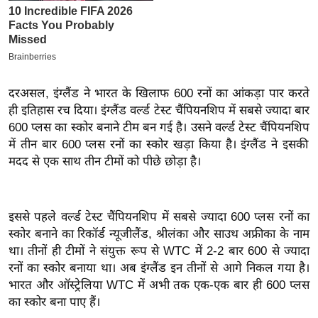
इ
म
ई
-
दरअसल,
इंग्लैंड
ने भारत के खिलाफ 600 रनों का आंकड़ा पार करते
पे
ही इतिहास रच दिया।
इंग्लैंड
वर्ल्ड
टेस्ट
चैंपियनशिप
में सबसे ज्यादा बार
प
600
प्लस
का स्कोर बनाने टीम बन गई है। उसने
वर्ल्ड
टेस्ट
चैंपियनशिप
र
में तीन बार 600
प्लस
रनों का स्कोर खड़ा किया है।
इंग्लैंड
ने इसकी
मि
मदद से एक साथ तीन टीमों को पीछे छोड़ा है।
सा
ल
इससे पहले
वर्ल्ड
टेस्ट
चैंपियनशिप
में सबसे ज्यादा 600
प्लस
रनों का
बे
स्कोर बनाने का
रिकॉर्ड
न्यूजीलैंड
, श्रीलंका और
साउथ
अफ्रीका
के नाम
मि
था। तीनों ही टीमों ने संयुक्त रूप से
WTC
में 2-2 बार 600 से ज्यादा
सा
रनों का स्कोर बनाया था। अब
इंग्लैंड
इन तीनों से आगे निकल गया है।
ल
भारत और
ऑस्ट्रेलिया
WTC
में अभी तक एक-एक बार ही 600
प्लस
का स्कोर बना पाए हैं।
श