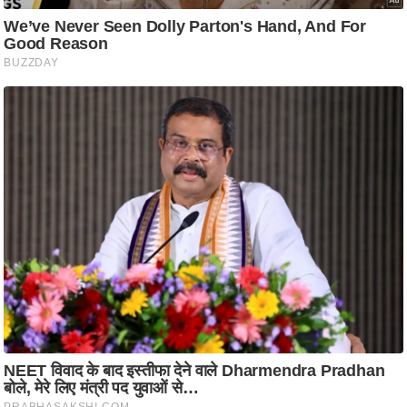
ष
ण
स
म
सा
म
यि
क
मा
तृ
भू
मि
स्तं
भ
ए
म
.