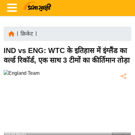
|
क्रिकेट
|
ता
IND vs ENG: WTC के इतिहास में इंग्लैंड का
ज़ा
ख
वर्ल्ड रिकॉर्ड, एक साथ 3 टीमों का कीर्तिमान तोड़ा
ब
र
रा
ष्ट्री
य
अं
त
र्रा
ष्ट्री
Social Media
प्रतिरूप फोटो