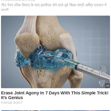
आ
र
.
आ
ई
.
चा
य
प
र
स
मी
क्षा
ध
र्म
ज्यो