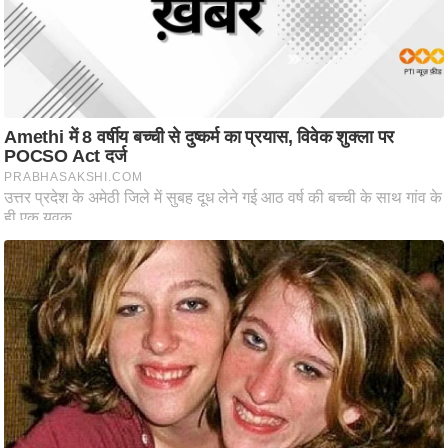
/
फै
श
न
घ
रे
लू
नु
स्खे
प
र्य
ट
न
स्थ
ल
फि