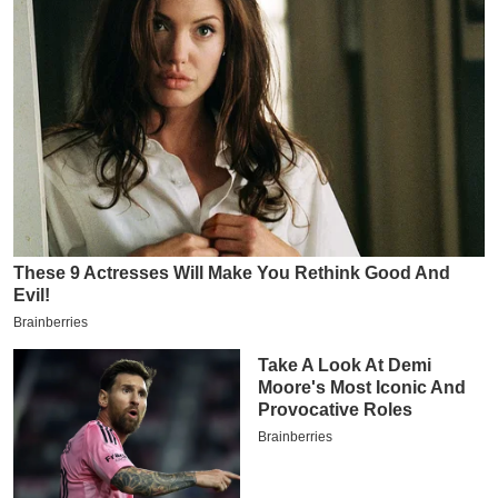
य
ब
ज
ट
खे
ल
क्रि
के
ट
I
P
L
2
0
2
6
क्रा