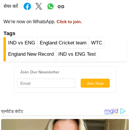
ख्सि
शेयर करें
य
त
We're now on WhatsApp.
Click to join.
यं
Tags
ग
इं
IND vs ENG
England Cricket team
WTC
डि
England New Record
IND vs ENG Test
या
सा
हि
त्य
ज
ग
त
ऑ
टो
व