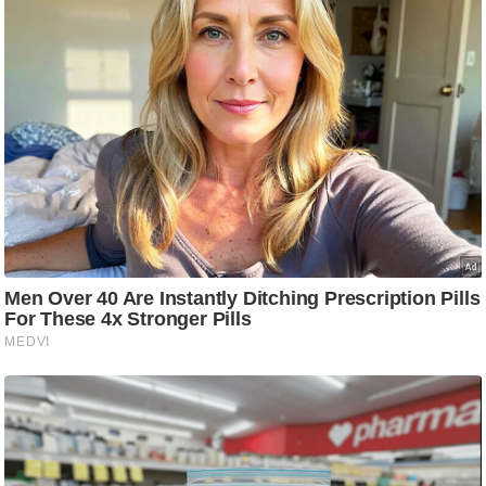
र्ल्ड
न्यू
ज
ब्री
फ
म
नो
रं
ज
न
ज
ग
त
बॉ
ली
वु