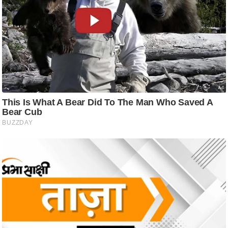
g
N
e
w
s
ला
इ
फ
स्टा
इ
ल
टे
क्नॉ
लॉ
जी
ब्यू
टी