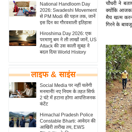
चौधरी ने बता
हॉलीवुड
National Handloom Day
2026: Swadeshi Movement
क्योंकि आजकल
फिल्म समीक्षा
से PM Modi की पहल तक, जानें
मैच खत्म करना
Breaking
इस दिन का गौरवशाली इतिहास
गिरने के बाव
News
Hiroshima Day 2026: एक
लाइफस्टाइल
परमाणु बम ने ली लाखों जानें, US
Attack की उस काली सुबह ने
टेक्नॉलॉजी
बदल दिया World History
ब्यूटी/फैशन
घरेलू नुस्खे
लाइफ & साइंस
पर्यटन स्थल
फिटनेस मंत्रा
Social Media पर नहीं चलेगी
मनमानी! नए नियम के तहत सिर्फ
रिलेशनशिप
2 घंटे में हटाना होगा आपत्तिजनक
राजनीति
कंटेंट
विश्लेषण
Himachal Pradesh Police
समसामयिक
Constable Bharti: आवेदन की
आखिरी तारीख तय, EWS
मातृभूमि