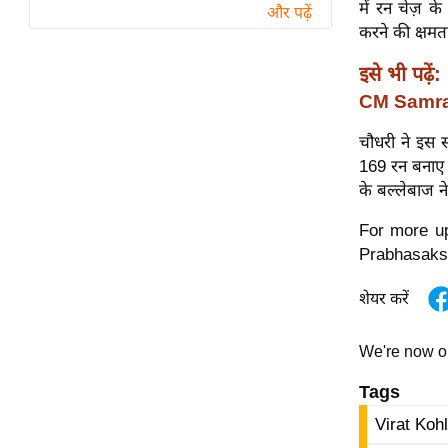
विश्लेषण
में रन चेज़ क
और पढ़ें
करने की क्षमता
ट्रेंडिंग
इसे भी पढ़ें:
Q
CM Samra
u
i
चौधरी ने इस 
c
169 रन बनाए है
k
के बल्लेबाज 
L
For more up
i
Prabhasaks
n
k
शेयर करें
s
विधानसभा
We're now 
चुनाव
Tags
फोटो
Virat Kohl
वीडियो