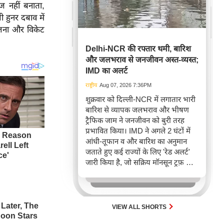
ज नहीं बनाता,
नर ​​दबाव में
भालना और विकेट
Delhi-NCR की रफ्तार थमी, बारिश
और जलभराव से जनजीवन अस्त-व्यस्त;
IMD का अलर्ट
राष्ट्रीय
Aug 07, 2026 7:36PM
शुक्रवार को दिल्ली-NCR में लगातार भारी
बारिश से व्यापक जलभराव और भीषण
ट्रैफिक जाम ने जनजीवन को बुरी तरह
प्रभावित किया। IMD ने अगले 2 घंटों में
आंधी-तूफान व और बारिश का अनुमान
जताते हुए कई राज्यों के लिए 'रेड अलर्ट'
जारी किया है, जो सक्रिय मॉनसून ट्रफ़ और
चक्रवाती हवाओं के घेरे का परिणाम है,
जिससे यातायात बाधित होने के साथ-साथ
सफदरजंग अस्पताल में भी जलभराव की
स्थिति बनी।
VIEW ALL SHORTS