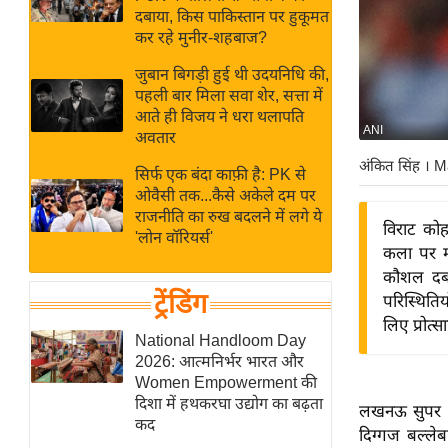
बजट
Hindi
दबाया, किस पाकिस्तान पर हुकूमत
खेल
News
कर रहे मुनीर-शहबाज?
क्रिकेट
जुबान बिगड़ी हुई थी उदयनिधि की,
Hindi
IPL
पहली बार मिला सवा शेर, सत्ता में
आते ही विजय ने धरा थलापति
Videos
2026
ANI
अवतार
क्राइम
अंकित सिंह
। M
सिर्फ एक बंदा काफ़ी है: PK से
ई-पेपर
ओवैसी तक...कैसे अकेले दम पर
मिसाल बेमिसाल
राजनीति का रुख बदलने में लगे ये
विराट को
'लोन वॉरियर्स'
शख्सियत
कला पर मह
यंग इंडिया
कौशल दबाव
ट्रेंडिंग
परिस्थितिय
साहित्य जगत
लिए प्रोत्
ऑटो वर्ल्ड
National Handloom Day
2026: आत्मनिर्भर भारत और
न्यूज ब्रीफ
Women Empowerment की
मनोरंजन जगत
दिशा में हथकरघा उद्योग का बढ़ता
लखनऊ सुपर जा
कद
बॉलीवुड
दिग्गज बल्ले