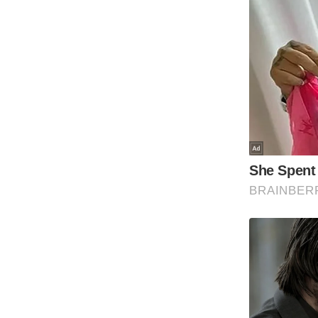
Code Of Ethics
RSS
Our Team
Expert Panel
Loksabhachunav
Android App