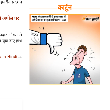
हतरीन प्रदर्शन
कार्टून
ी अपील पर
शानदार औसत से
स युवा दाएं हाथ
at
s in Hindi