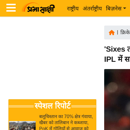
राष्ट्रीय
अंतर्राष्ट्रीय
बिज़नेस
Latest
ता
News
|
क्रिक
ज़ा
in
ख
'Sixes त
Hindi
ब
IPL में स
र
Hindi
राष्ट्रीय
News
अंतर्राष्ट्रीय
Live
बिज़नेस
उद्योग
Breaking
स्पेशल रिपोर्ट
जगत
News in
विशेषज्ञ
Hindi
बलूचिस्तान का 70% क्षेत्र गंवाया,
राय
खैबर को तालिबान ने कब्जाया,
PoK में गोलियों से आवाज को