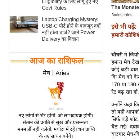
Eligibility के लिए लागू हुए नए
स्तंभ
Govt Rules
एम.
Laptop Charging Mystery:
आर.
इसे भी पढ़ें:
USB-C पोर्ट होने के बावजूद क्यों
नहीं होता चार्ज? जानें Power
आई.
हमारी कोशिशे
Delivery का विज्ञान
चाय पर
समीक्षा
चौधरी ने जियो
आज का राशिफल
धर्म
हमारा मैच देख
कोई बड़ी बात
ज्योतिष
मेष | Aries
कि मैच को कै
प्रभु
170 या 180 र
महिमा/
रेट बढ़ रहा ह
धर्मस्थल
उन्होंने कहा 
व्रत
तो यही आपको ए
त्योहार
नए लोगों से भेंट होंगी, जो लाभदायक होगी।
सिर्फ बड़े शॉ
संतान की प्रगति से सुख और प्रसन्नता।
राशिफल
बैठ गई। दबाव
मनमर्जी नहीं चलेगी, मर्यादा में रहें। धन प्राप्ति
विशेष
यादगार मैच-व
के नए साधन बनेंगे।