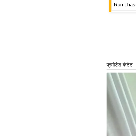
Run chase
ऑडियो
इंफ़ोग्राफ़िक
राज्यों से
शहरों से
वेब स्टोरी
कार्टून
Short
Videos
iOS App
About us
Contact Editor
Advertise
Privacy Policy
Grievance
Redressal