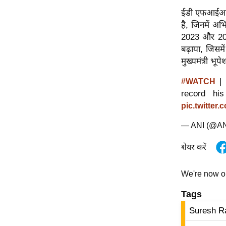
विश्लेषण
ईडी एफआईआर म
ट्रेंडिंग
है, जिनमें अभि
2023 और 2024
Q
बढ़ाया, जिसमे
u
मुख्यमंत्री भ
i
| 
#WATCH
c
record hi
k
pic.twitte
L
i
— ANI (@A
n
k
शेयर करें
s
We're now 
विधानसभा
चुनाव
Tags
फोटो
Suresh R
वीडियो