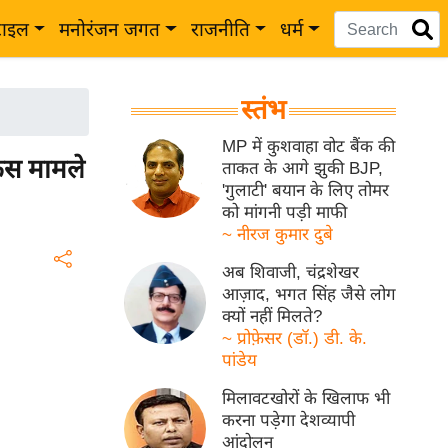
टाइल
मनोरंजन जगत
राजनीति
धर्म
स्तंभ
MP में कुशवाहा वोट बैंक की
 किस मामले
ताकत के आगे झुकी BJP,
'गुलाटी' बयान के लिए तोमर
को मांगनी पड़ी माफी
~ नीरज कुमार दुबे
अब शिवाजी, चंद्रशेखर
आज़ाद, भगत सिंह जैसे लोग
क्यों नहीं मिलते?
~ प्रोफ़ेसर (डॉ.) डी. के.
पांडेय
मिलावटखोरों के खिलाफ भी
करना पड़ेगा देशव्यापी
आंदोलन