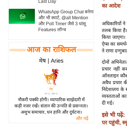
Last Day
का आदेश
स्तंभ
WhatsApp Group Chat बनेगा
एम.
और भी स्मार्ट, @all Mention
आर.
अधिकारियों ने 
और Poll Timer जैसे 3 धांसू
Features लॉन्च
तलब किया है
आई.
किया जाएगा। अ
चाय पर
ऐप्स का समर्थ
समीक्षा
आज का राशिफल
ने राणा दग्ग
धर्म
मेष | Aries
दोनों अभिनेत
ज्योतिष
प्रचार नहीं 
प्रभु
ऑनलाइन कौशल-
महिमा/
अवैध प्रचार क
धर्मस्थल
निदेशालय के स
व्यस्तताओं क
व्रत
नौकरी पक्की होगी। व्यापारिक साझेदारी में
दी गई।
त्योहार
कड़ी नजर रखें। संतान की उन्नति से प्रसन्नता।
अशुभ समाचार, धन हानि और दुर्घटना।
राशिफल
इसे भी पढ़ें:
और पढ़ें
विशेष
पर पहुंची, स