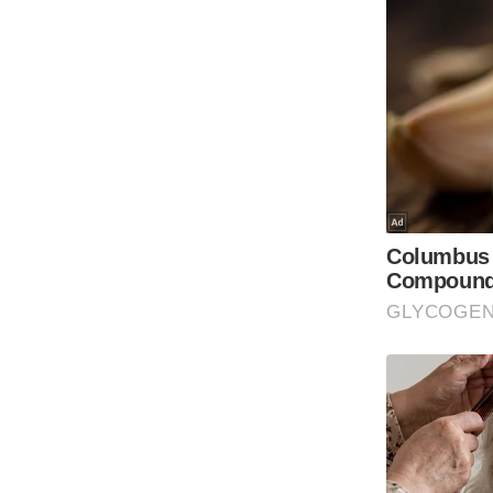
Code Of Ethics
RSS
Our Team
Expert Panel
Loksabhachunav
Android App