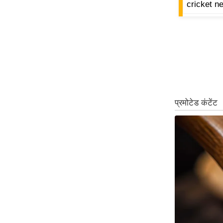
cricket n
ऑडियो
इंफ़ोग्राफ़िक
राज्यों से
शहरों से
वेब स्टोरी
कार्टून
Short
Videos
iOS App
About us
Contact Editor
Advertise
Privacy Policy
Grievance
Redressal