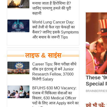
हॉलीवुड
मनाया जाता है हिरोशिमा डे?
जानिए परमाणु हमले की पूरी
फिल्म समीक्षा
कहानी
Breaking
World Lung Cancer Day:
News
क्यों तेजी से फैल रहा फेफड़ों का
लाइफस्टाइल
कैंसर? जानिए इसके Symptoms
और बचाव के जरूरी Tips
टेक्नॉलॉजी
ब्यूटी/फैशन
घरेलू नुस्खे
लाइफ & साइंस
पर्यटन स्थल
Career Tips: बिना परीक्षा सीधे
फिटनेस मंत्रा
वॉक इन इंटरव्यू से बनें Junior
Research Fellow, 37000
रिलेशनशिप
मिलेगी Salary
राजनीति
BFUHS 630 MO Vacancy:
विश्लेषण
पंजाब में चिकित्सा सेवाओं का
समसामयिक
विस्तार, 630 Medical Officer
पदों के लिए आज Apply करने का
इसे भी पढ़ें:
मातृभूमि