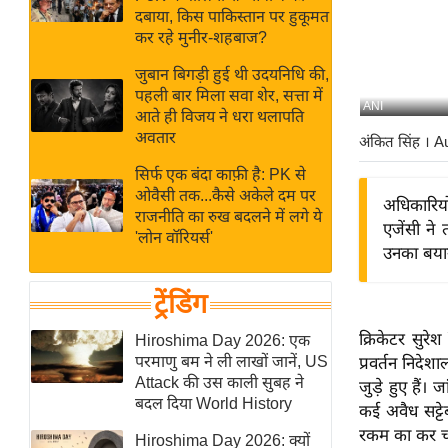
बजट
Hindi
दबाया, किस पाकिस्तान पर हुकूमत
खेल
News
कर रहे मुनीर-शहबाज?
क्रिकेट
जुबान बिगड़ी हुई थी उदयनिधि की,
Hindi
IPL
पहली बार मिला सवा शेर, सत्ता में
ANI
आते ही विजय ने धरा थलापति
Videos
2026
अवतार
अंकित सिंह
। A
क्राइम
सिर्फ एक बंदा काफ़ी है: PK से
ई-पेपर
ओवैसी तक...कैसे अकेले दम पर
अधिकारियो
मिसाल बेमिसाल
राजनीति का रुख बदलने में लगे ये
एजेंसी न
'लोन वॉरियर्स'
शख्सियत
उनका बयान
यंग इंडिया
ट्रेंडिंग
साहित्य जगत
ऑटो वर्ल्ड
क्रिकेटर सुरेश
Hiroshima Day 2026: एक
परमाणु बम ने ली लाखों जानें, US
प्रवर्तन निदेश
न्यूज ब्रीफ
Attack की उस काली सुबह ने
जुड़े हुए हैं
मनोरंजन जगत
बदल दिया World History
कई अवैध सट्टे
बॉलीवुड
रकम का कर चोर
Hiroshima Day 2026: क्यों