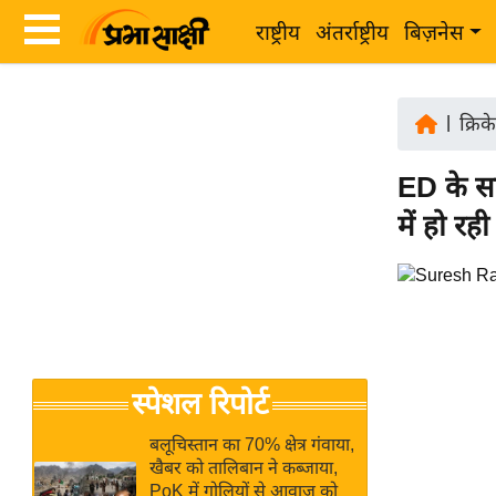
राष्ट्रीय
अंतर्राष्ट्रीय
बिज़नेस
Latest
ता
News
|
क्रिक
ज़ा
in
ख
ED के साम
Hindi
ब
में हो रह
र
Hindi
राष्ट्रीय
News
अंतर्राष्ट्रीय
Live
बिज़नेस
उद्योग
Breaking
स्पेशल रिपोर्ट
जगत
News in
विशेषज्ञ
Hindi
बलूचिस्तान का 70% क्षेत्र गंवाया,
राय
खैबर को तालिबान ने कब्जाया,
PoK में गोलियों से आवाज को