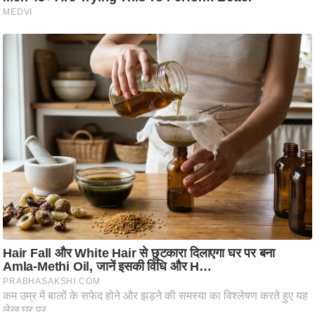
ट
ने
स
मं
त्रा
रि
ले
श
न
शि
प
रा
ज
नी
ति
वि
श्ले