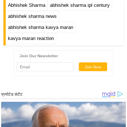
र्ल्ड
Abhishek Sharma
abhishek sharma ipl century
न्यू
abhishek sharma news
ज
abhishek sharma kavya maran
ब्री
फ
kavya maran reaction
म
नो
रं
ज
न
ज
ग
त
बॉ
ली
वु