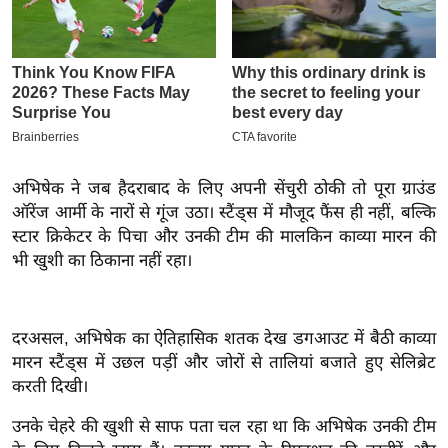
इ
म
ई
-
पे
प
र
अभिषेक ने जब हैदराबाद के लिए अपनी सेंचुरी ठोकी तो पूरा ग्राउंड
ऑरेंज आर्मी के नारों से गूंज उठा। स्टैंड्स में मौजूद फैंस ही नहीं, बल्कि
मि
स्टार क्रिकेटर के पिचा और उनकी टीम की मालकिन काव्या मारन की
सा
भी खुशी का ठिकाना नहीं रहा।
ल
बे
दरअसल, अभिषेक का ऐतिहासिक शतक देख डगआउट में बैठी काव्या
मि
मारन स्टैंड्स में उछल पड़ीं और जोरों से तालियां बजाते हुए सेलिब्रेट
सा
करती दिखी।
ल
उनके चेहरे की खुशी से साफ पता चल रहा था कि अभिषेक उनकी टीम
श