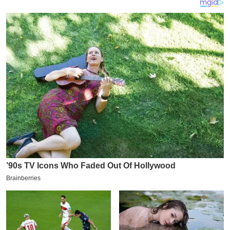
य
ब
ज
ट
खे
ल
क्रि
के
ट
I
P
L
2
0
2
6
क्रा