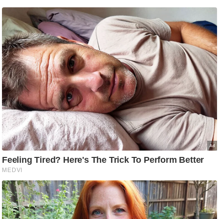
ष
ण
स
म
सा
म
यि
क
मा
तृ
भू
मि
स्तं
भ
ए
म
.