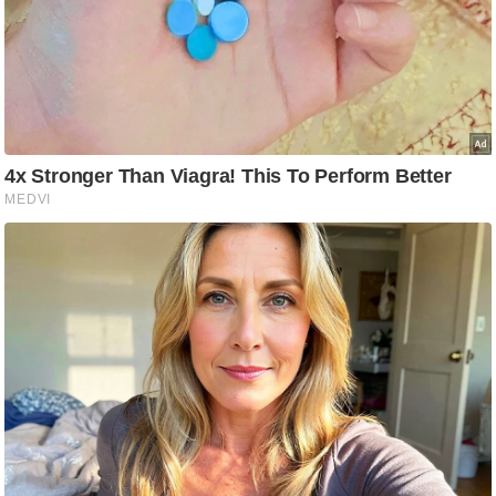
g
N
e
w
s
ला
इ
फ
स्टा
इ
ल
टे
क्नॉ
लॉ
जी
ब्यू
टी