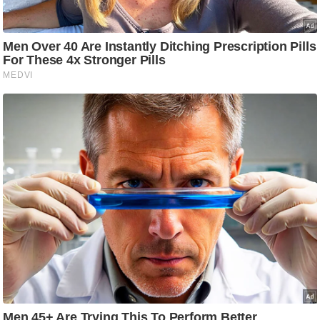
/
फै
श
न
घ
रे
लू
नु
स्खे
प
र्य
ट
न
स्थ
ल
फि