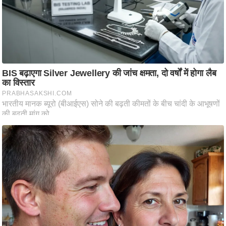
ति
ष
प्र
भु
म
हि
मा
/
ध
र्म
स्थ
ल
व्र
त
त्यो
हा
र