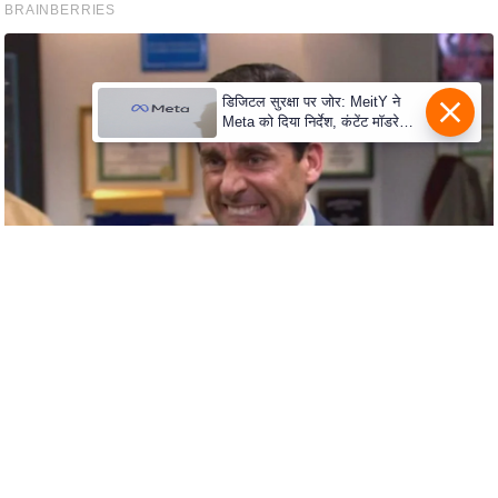
c
y
G
r
डिजिटल सुरक्षा पर जोर: MeitY ने
i
Meta को दिया निर्देश, कंटेंट मॉडरेशन
मजबूत करे
e
v
a
n
c
e
R
e
d
r
e
s