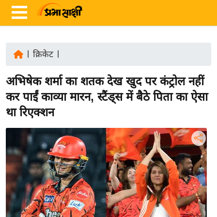
|
क्रिकेट
|
ता
अभिषेक शर्मा का शतक देख खुद पर कंट्रोल नहीं
ज़ा
ख
कर पाईं काव्या मारन, स्टैंड्स में बैठे पिता का ऐसा
ब
था रिएक्शन
र
रा
ष्ट्री
य
अं
त
र्रा
ष्ट्री