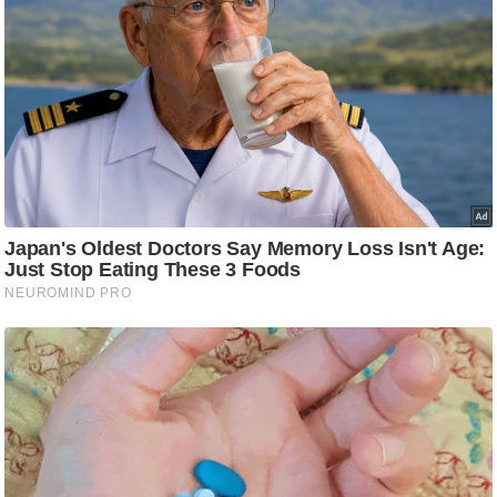
ड
हॉ
ली
वु
ड
फि
ल्म
स
मी
क्षा
B
r
e
a
k
i
n