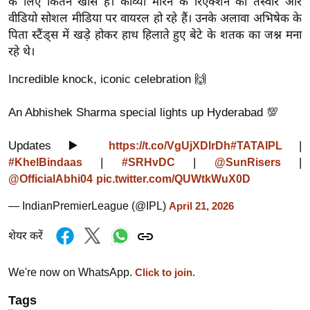
के लिए कितने खास हैं। काव्या मारन के रिएक्शन की तस्वीरें और
ख्सि
वीडियो सोशल मीडिया पर वायरल हो रहे हैं। उनके अलावा अभिषेक के
य
पिता स्टैंड्स में खड़े होकर हाथ हिलाते हुए बेटे के शतक का जश्न मना
त
रहे थे।
यं
Incredible knock, iconic celebration 🙌
ग
इं
An Abhishek Sharma special lights up Hyderabad 💯
डि
या
Updates ▶️
|
https://t.co/VgUjXDlrDh
#TATAIPL
सा
|
|
|
#KhelBindaas
#SRHvDC
@SunRisers
हि
@OfficialAbhi04
pic.twitter.com/QUWtkWuX0D
त्य
— IndianPremierLeague (@IPL)
April 21, 2026
ज
ग
शेयर करें
त
ऑ
We're now on WhatsApp.
Click to join.
टो
Tags
व