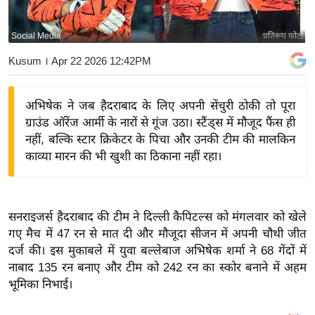
य
बि
Social Media
प्रतिरूप फोटो
ज़
Kusum
। Apr 22 2026 12:42PM
ने
स
अभिषेक ने जब हैदराबाद के लिए अपनी सेंचुरी ठोकी तो पूरा
उ
ग्राउंड ऑरेंज आर्मी के नारों से गूंज उठा। स्टैंड्स में मौजूद फैंस ही
द्यो
नहीं, बल्कि स्टार क्रिकेटर के पिचा और उनकी टीम की मालकिन
ग
काव्या मारन की भी खुशी का ठिकाना नहीं रहा।
ज
ग
त
सनराइजर्स हैदराबाद की टीम ने दिल्ली कैपिटल्स को मंगलवार को खेले
वि
गए मैच में 47 रन से मात दी और मौजूदा सीजन में अपनी चौथी जीत
शे
दर्ज की। इस मुकाबले में युवा बल्लेबाज अभिषेक शर्मा ने 68 गेंदों में
ष
नाबाद 135 रन बनाए और टीम को 242 रन का स्कोर बनाने में अहम
ज्ञ
भूमिका निभाई।
रा