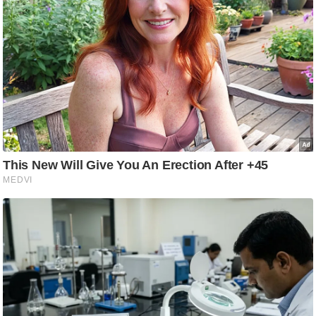
आ
र
.
आ
ई
.
चा
य
प
र
स
मी
क्षा
ध
र्म
ज्यो