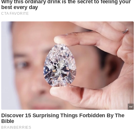
g
N
e
w
s
ला
इ
फ
स्टा
इ
ल
टे
क्नॉ
लॉ
जी
ब्यू
टी