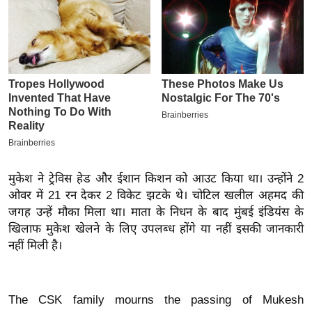
इ
म
ई
-
पे
प
र
मि
सा
मुकेश ने ट्रेविस हेड और ईशान किशन को आउट किया था। उन्होंने 2
ल
ओवर में 21 रन देकर 2 विकेट झटके थे। चोटिल खलील अहमद की
जगह उन्हें मौका मिला था। माता के निधन के बाद मुंबई इंडियंस के
बे
खिलाफ मुकेश खेलने के लिए उपलब्ध होंगे या नहीं इसकी जानकारी
मि
नहीं मिली है।
सा
ल
श
The CSK family mourns the passing of Mukesh