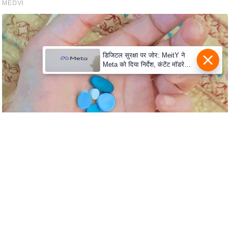
e
r
t
i
s
डिजिटल सुरक्षा पर जोर: MeitY ने
Meta को दिया निर्देश, कंटेंट मॉडरेशन
e
मजबूत करे
P
r
i
v
a
c
y
P
o
l
i