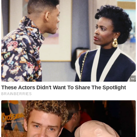
ट
ने
स
मं
त्रा
रि
ले
श
न
शि
प
रा
ज
नी
ति
वि
श्ले