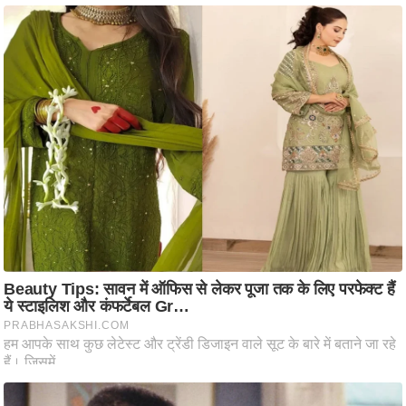
/
फै
श
न
घ
रे
लू
नु
स्खे
प
र्य
ट
न
स्थ
ल
फि