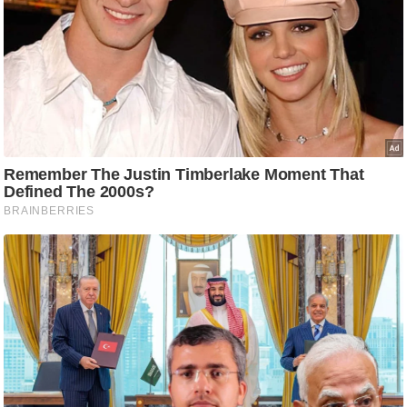
ष
ण
स
म
सा
म
यि
क
मा
तृ
भू
मि
स्तं
भ
ए
म
.