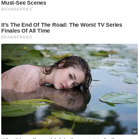
ड
हॉ
ली
वु
ड
फि
ल्म
स
मी
क्षा
B
r
e
a
k
i
n