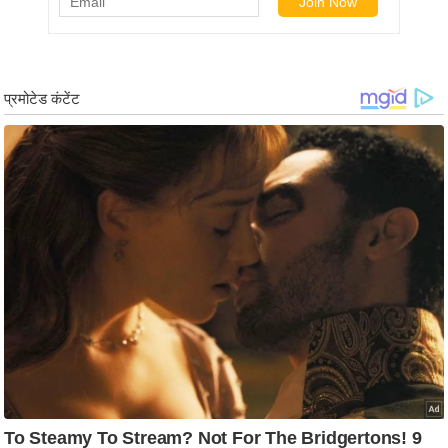
र्ल्ड
न्यू
ज
ब्री
फ
म
नो
रं
ज
न
ज
ग
त
बॉ
ली
वु