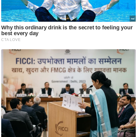
ति
ष
प्र
भु
म
हि
मा
/
ध
र्म
स्थ
ल
व्र
त
त्यो
हा
र