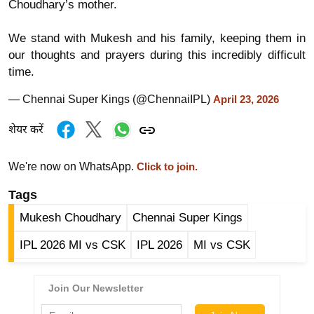
Choudhary’s mother.
ख्सि
य
We stand with Mukesh and his family, keeping them in
त
our thoughts and prayers during this incredibly difficult
यं
time.
ग
इं
— Chennai Super Kings (@ChennaiIPL)
April 23, 2026
डि
शेयर करें
या
सा
We're now on WhatsApp.
Click to join.
हि
Tags
त्य
ज
Mukesh Choudhary
Chennai Super Kings
ग
IPL 2026 MI vs CSK
IPL 2026
MI vs CSK
त
ऑ
टो
व