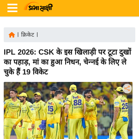
|
क्रिकेट
|
ता
IPL 2026: CSK के इस खिलाड़ी पर टूटा दुखों
ज़ा
ख
का पहाड़, मां का हुआ निधन, चेन्नई के लिए ले
ब
चुके हैं 19 विकेट
र
रा
ष्ट्री
य
अं
त
र्रा
ष्ट्री