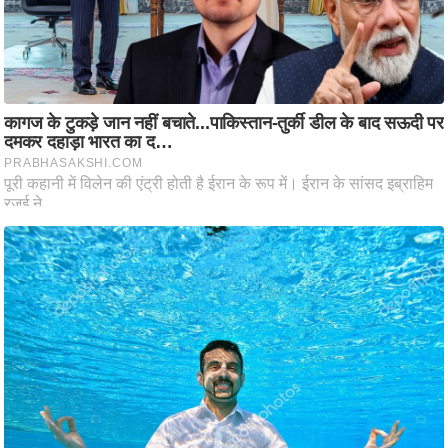
आ
र
.
आ
ई
.
चा
य
प
र
स
मी
क्षा
ध
र्म
ज्यो