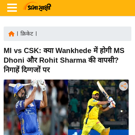
|
क्रिकेट
|
ता
MI vs CSK: क्या Wankhede में होगी MS
ज़ा
ख
Dhoni और Rohit Sharma की वापसी?
ब
निगाहें दिग्गजों पर
र
रा
ष्ट्री
य
अं
त
र्रा
ष्ट्री