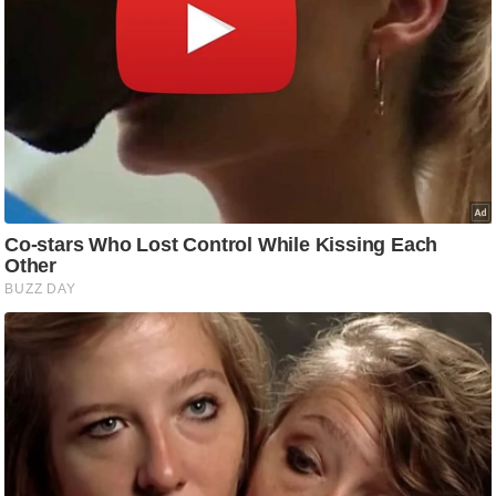
ति
ष
प्र
भु
म
हि
मा
/
ध
र्म
स्थ
ल
व्र
त
त्यो
हा
र