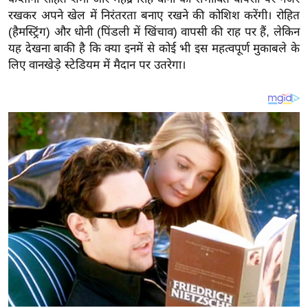
य
रखकर अपने खेल में निरंतरता बनाए रखने की कोशिश करेंगी। रोहित
ब
(हैमस्ट्रिंग) और धोनी (पिंडली में खिंचाव) वापसी की राह पर हैं, लेकिन
ज
यह देखना बाकी है कि क्या इनमें से कोई भी इस महत्वपूर्ण मुकाबले के
ट
लिए वानखेड़े स्टेडियम में मैदान पर उतरेगा।
खे
ल
क्रि
के
ट
I
P
L
2
0
2
6
क्रा