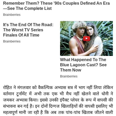
इ
म
ई
-
पे
प
र
मि
सा
ल
बे
रोहित ने मंगलवार को वैकल्पिक अभ्यास सत्र में भाग नहीं लिया लेकिन
मि
वर्तमान टूर्नामेंट में अभी तक एक भी मैच नहीं खेलने वाले धोनी ने
सा
जमकर अभ्यास किया। इससे उनकी इंपैक्ट प्लेयर के रूप में वापसी की
ल
संभावना बन गई है। इन दोनों दिग्गज खिलाड़ियों की वापसी इसलिए भी
श
महत्वपूर्ण मानी जा रही है कि अब तक पांच-पांच खिताब जीतने वाली