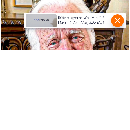
S
O
u
डिजिटल सुरक्षा पर जोर: MeitY ने
Meta को दिया निर्देश, कंटेंट मॉडरेशन
r
मजबूत करे
T
e
a
m
E
x
p
e
r
t
P
a
n