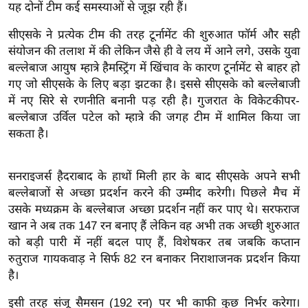
ख्सि
यह दोनों टीम कई समस्याओं से जूझ रही हैं।
य
सीएसके ने प्रत्येक टीम की तरह टूर्नामेंट की शुरुआत फॉर्म और सही
त
संयोजन की तलाश में की लेकिन जैसे ही वे लय में आने लगे, उसके युवा
यं
बल्लेबाज आयुष म्हात्रे हैमस्ट्रिंग में खिंचाव के कारण टूर्नामेंट से बाहर हो
ग
गए जो सीएसके के लिए बड़ा झटका है। इससे सीएसके को बल्लेबाजी
इं
में नए सिरे से रणनीति बनानी पड़ रही है। गुजरात के विकेटकीपर-
डि
बल्लेबाज उर्विल पटेल को म्हात्रे की जगह टीम में शामिल किया जा
या
सकता है।
सा
हि
सनराइजर्स हैदराबाद के हाथों मिली हार के बाद सीएसके अपने सभी
त्य
बल्लेबाजों से अच्छा प्रदर्शन करने की उम्मीद करेगी। पिछले मैच में
ज
उसके मध्यक्रम के बल्लेबाज अच्छा प्रदर्शन नहीं कर पाए थे। सरफराज
खान ने अब तक 147 रन बनाए हैं लेकिन वह अभी तक अच्छी शुरुआत
ग
को बड़ी पारी में नहीं बदल पाए हैं, विशेषकर तब जबकि कप्तान
त
रुतुराज गायकवाड़ ने सिर्फ 82 रन बनाकर निराशाजनक प्रदर्शन किया
ऑ
है।
टो
व
इसी तरह संजू सैमसन (192 रन) पर भी काफी कुछ निर्भर करेगा।