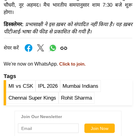
g
चौधरी, नूर अहमद। मैच भारतीय समयानुसार शाम 7:30 बजे शुरू
N
होगा।
e
डिस्क्लेमर:
प्रभासाक्षी ने इस ख़बर को संपादित नहीं किया है। यह ख़बर
w
पीटीआई-भाषा की फीड से प्रकाशित की गयी है।
s
ला
शेयर करें
इ
फ
We're now on WhatsApp.
Click to join.
स्टा
इ
Tags
ल
MI vs CSK
IPL 2026
Mumbai Indians
टे
Chennai Super Kings
Rohit Sharma
क्नॉ
लॉ
जी
ब्यू
टी