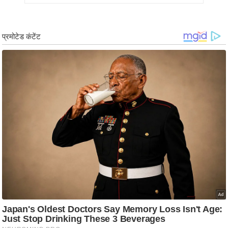
/
फै
श
न
घ
रे
लू
नु
स्खे
प
र्य
ट
न
स्थ
ल
फि