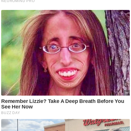
ट
ने
स
मं
त्रा
रि
ले
श
न
शि
प
रा
ज
नी
ति
वि
श्ले