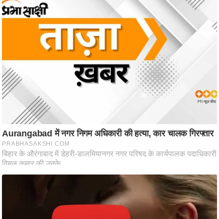
आ
र
.
आ
ई
.
चा
य
प
र
स
मी
क्षा
ध
र्म
ज्यो