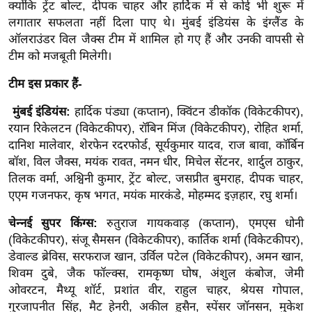
ड
क्योंकि ट्रेंट बोल्ट, दीपक चाहर और हार्दिक में से कोई भी शुरू में
हॉ
लगातार सफलता नहीं दिला पाए थे। मुंबई इंडियंस के इंग्लैंड के
ली
ऑलराउंडर विल जैक्स टीम में शामिल हो गए हैं और उनकी वापसी से
टीम को मजबूती मिलेगी।
वु
ड
टीम इस प्रकार हैं-
फि
मुंबई इंडियंस:
हार्दिक पंड्या (कप्तान), क्विंटन डीकॉक (विकेटकीपर),
ल्म
रयान रिकेलटन (विकेटकीपर), रॉबिन मिंज (विकेटकीपर), रोहित शर्मा,
स
दानिश मालेवार, शेरफेन रदरफोर्ड, सूर्यकुमार यादव, राज बावा, कॉर्बिन
मी
बॉश, विल जैक्स, मयंक रावत, नमन धीर, मिचेल सेंटनर, शार्दुल ठाकुर,
क्षा
तिलक वर्मा, अश्विनी कुमार, ट्रेंट बोल्ट, जसप्रीत बुमराह, दीपक चाहर,
B
एएम गजनफर, कृष भगत, मयंक मारकंडे, मोहम्मद इज़हार, रघु शर्मा।
r
चेन्नई सुपर किंग्स:
रुतुराज गायकवाड़ (कप्तान), एमएस धोनी
e
(विकेटकीपर), संजू सैमसन (विकेटकीपर), कार्तिक शर्मा (विकेटकीपर),
a
डेवाल्ड ब्रेविस, सरफराज खान, उर्विल पटेल (विकेटकीपर), अमन खान,
k
शिवम दुबे, जैक फॉल्क्स, रामकृष्ण घोष, अंशुल कंबोज, जेमी
i
ओवरटन, मैथ्यू शॉर्ट, प्रशांत वीर, राहुल चाहर, श्रेयस गोपाल,
n
गुरजापनीत सिंह, मैट हेनरी, अकील हुसैन, स्पेंसर जॉनसन, मुकेश