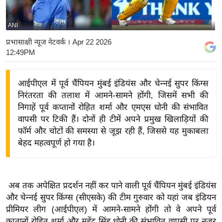
य
बि
ANI
ज़
प्रभासाक्षी न्यूज नेटवर्क
। Apr 22 2026
ने
12:49PM
स
उ
आईपीएल में पूर्व चैंपियन मुंबई इंडियंस और चेन्नई सुपर किंग्स
द्यो
निरंतरता की तलाश में आमने-सामने होंगी, जिसमें सभी की
ग
निगाहें पूर्व कप्तानों रोहित शर्मा और एमएस धोनी की संभावित
ज
वापसी पर टिकी हैं। दोनों ही टीमें अपने प्रमुख खिलाड़ियों की
फॉर्म और चोटों की समस्या से जूझ रही हैं, जिससे यह मुकाबला
ग
बेहद महत्वपूर्ण हो गया है।
त
वि
शे
अब तक अपेक्षित प्रदर्शन नहीं कर पाने वाली पूर्व चैंपियन मुंबई इंडियंस
ष
और चेन्नई सुपर किंग्स (सीएसके) की टीम गुरुवार को यहां जब इंडियन
ज्ञ
प्रीमियर लीग (आईपीएल) में आमने-सामने होंगी तो वे अपने पूर्व
रा
कप्तानों रोहित शर्मा और महेंद्र सिंह धोनी की संभावित वापसी पर नजर