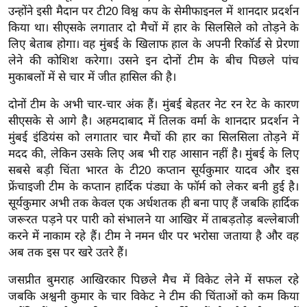
र्ल्ड
उन्होंने इसी मैदान पर टी20 विश्व कप के सेमीफाइनल में शानदार प्रदर्शन
किया था। सीएसके लगातार दो मैचों में हार के सिलसिले को तोड़ने के
न्यू
लिए बेताब होगा। वह मुंबई के खिलाफ हाल के अपनी रिकॉर्ड से प्रेरणा
ज
लेने की कोशिश करेगा। उसने इन दोनों टीम के बीच पिछले पांच
ब्री
मुकाबलों में से चार में जीत हासिल की है।
फ
दोनों टीम के अभी चार-चार अंक हैं। मुंबई बेहतर नेट रन रेट के कारण
म
सीएसके से आगे है। अहमदाबाद में तिलक वर्मा के शानदार प्रदर्शन ने
नो
मुंबई इंडियंस को लगातार चार मैचों की हार का सिलसिला तोड़ने में
रं
मदद की, लेकिन उसके लिए अब भी राह आसान नहीं है। मुंबई के लिए
ज
सबसे बड़ी चिंता भारत के टी20 कप्तान सूर्यकुमार यादव और इस
न
फ्रेंचाइजी टीम के कप्तान हार्दिक पंड्या के फॉर्म को लेकर बनी हुई है।
ज
सूर्यकुमार अभी तक केवल एक अर्धशतक ही बना पाए हैं जबकि हार्दिक
ग
जरूरत पड़ने पर पारी को संभालने या आखिर में ताबड़तोड़ बल्लेबाजी
त
करने में नाकाम रहे हैं। टीम ने नमन धीर पर भरोसा जताया है और वह
अब तक इस पर खरे उतरे हैं।
बॉ
ली
जसप्रीत बुमराह आखिरकार पिछले मैच में विकेट लेने में सफल रहे
वु
जबकि अश्वनी कुमार के चार विकेट ने टीम की चिंताओं को कम किया