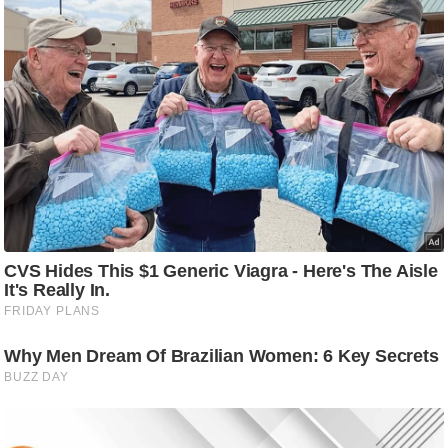
ष
ण
स
म
सा
म
यि
क
मा
तृ
भू
मि
स्तं
भ
ए
म
.