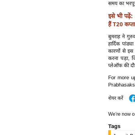
विश्लेषण
समय का भरपू
ट्रेंडिंग
इसे भी पढ़ें:
हैं T20 कप्ता
Q
u
बुमराह ने गुर
i
हार्दिक पांड्
c
कारणों से इस 
k
करना पड़ा, ज
L
प्लेऑफ की दौड़
i
For more up
n
Prabhasaks
k
s
शेयर करें
विधानसभा
चुनाव
We're now 
फोटो
Tags
वीडियो