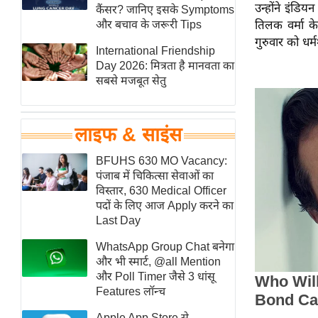
उन्होंने इंडि
हॉलीवुड
कैंसर? जानिए इसके Symptoms
और बचाव के जरूरी Tips
तिलक वर्मा क
फिल्म समीक्षा
गुरुवार को धर
International Friendship
Breaking
Day 2026: मित्रता है मानवता का
News
सबसे मजबूत सेतु
लाइफस्टाइल
टेक्नॉलॉजी
लाइफ & साइंस
ब्यूटी/फैशन
घरेलू नुस्खे
BFUHS 630 MO Vacancy:
पंजाब में चिकित्सा सेवाओं का
पर्यटन स्थल
विस्तार, 630 Medical Officer
फिटनेस मंत्रा
पदों के लिए आज Apply करने का
Last Day
रिलेशनशिप
WhatsApp Group Chat बनेगा
राजनीति
और भी स्मार्ट, @all Mention
विश्लेषण
और Poll Timer जैसे 3 धांसू
समसामयिक
Features लॉन्च
मातृभूमि
Apple App Store से