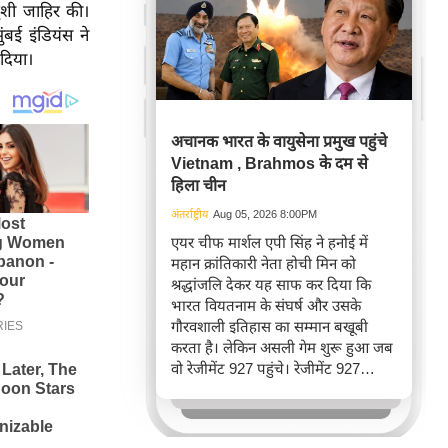
खुशी जाहिर की।
बई इंडियंस ने
 दिया।
अचानक भारत के वायुसेना प्रमुख पहुंचे
Vietnam , Brahmos के दम से
हिला चीन
अंतर्राष्ट्रीय
Aug 05, 2026 8:00PM
एयर चीफ मार्शल एपी सिंह ने हनोई में
महान क्रांतिकारी नेता होची मिन को
श्रद्धांजलि देकर यह साफ कर दिया कि
भारत वियतनाम के संघर्ष और उसके
गौरवशाली इतिहास का सम्मान बखूबी
करता है। लेकिन असली गेम शुरू हुआ जब
वो रेजीमेंट 927 पहुंचे। रेजीमेंट 927
वियतनाम की वायुसेना की रीड है। यहां
एयर चीफ ने सीधे वियतनामी फाइटर
पायलट से बातचीत की। वियतनाम भी सुई