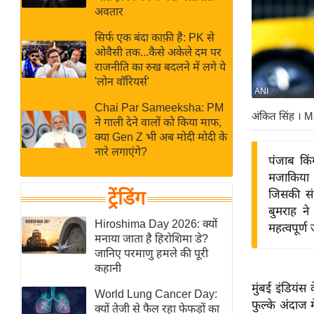
बजट
Hindi
अवतार
खेल
News
सिर्फ एक बंदा काफ़ी है: PK से
क्रिकेट
ओवैसी तक...कैसे अकेले दम पर
Hindi
IPL
राजनीति का रुख बदलने में लगे ये
'लोन वॉरियर्स'
Videos
2026
ANI
क्राइम
Chai Par Sameeksha: PM
अंकित सिंह
। M
ने गाली देने वालों को किया माफ,
ई-पेपर
क्या Gen Z भी अब मोदी मोदी के
मिसाल बेमिसाल
नारे लगाएंगे?
पंजाब किं
शख्सियत
मजाकिया ट
यंग इंडिया
ट्रेंडिंग
जिसकी संभ
बुमराह न
साहित्य जगत
Hiroshima Day 2026: क्यों
महत्वपूर्
ऑटो वर्ल्ड
मनाया जाता है हिरोशिमा डे?
जानिए परमाणु हमले की पूरी
न्यूज ब्रीफ
कहानी
मनोरंजन जगत
मुंबई इंडियंस 
World Lung Cancer Day:
बॉलीवुड
फुल्के अंदाज 
क्यों तेजी से फैल रहा फेफड़ों का