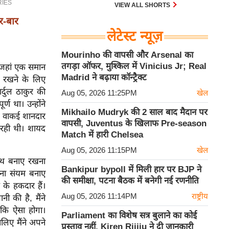
30 एम के भी उड़ाता है और भारत के पास
VIEW ALL SHORTS
इसका सबसे बड़ा बेड़ा है।
ार-बार
लेटेस्ट न्यूज़
Mourinho की वापसी और Arsenal का
तगड़ा ऑफर, मुश्किल में Vinicius Jr; Real
े, जहां एक समान
Madrid ने बढ़ाया कॉन्ट्रैक्ट
ाए रखने के लिए
्दुल ठाकुर की
Aug 05, 2026 11:25PM
खेल
ण था। उन्होंने
Mikhailo Mudryk की 2 साल बाद मैदान पर
ने वाकई शानदार
वापसी, Juventus के खिलाफ Pre-season
 रही थी। शायद
Match में हारी Chelsea
Aug 05, 2026 11:15PM
खेल
ेंथ बनाए रखना
Bankipur bypoll में मिली हार पर BJP ने
पना संयम बनाए
की समीक्षा, पटना बैठक में बनेगी नई रणनीति
के हकदार हैं।
Aug 05, 2026 11:14PM
राष्ट्रीय
ी की है, मैंने
 कि ऐसा होगा।
Parliament का विशेष सत्र बुलाने का कोई
लिए मैंने अपने
प्रस्ताव नहीं, Kiren Rijiju ने दी जानकारी