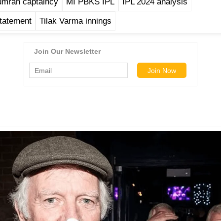
umrah captaincy
MI PBKS IPL
IPL 2024 analysis
tatement
Tilak Varma innings