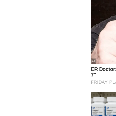
Code Of Ethics
RSS
Our Team
Expert Panel
Loksabhachunav
Android App