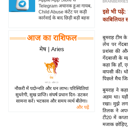
Telegram अचानक हुआ गायब,
स्तंभ
इसे भी पढ़ें:
Child Abuse कंटेंट पर कड़ी
एम.
कार्रवाई के बाद छिड़ी बड़ी बहस
काबिलियत सा
आर.
आई.
आज का राशिफल
बुमराह टीम के 
चाय पर
लेंथ पर गेंदब
समीक्षा
मेष | Aries
प्रशंसा की औ
धर्म
गेंदबाजी के म
कहा कि हाँ, ए
ज्योतिष
वापसी की। थो
प्रभु
पिछले मैच जि
महिमा/
नौकरी में पदोन्नति और धन लाभ। परिस्थितियां
धर्मस्थल
बुमराह ने कह
सुधरेगी, सुख प्राप्ति। संघर्ष प्रधान दिन- डटकर
अहम था। यही 
व्रत
सामना करें। भटकाव और समय व्यर्थ बीतेगा।
रखा। मुझे लग
त्योहार
और पढ़ें
तिलक ने अपनी 
राशिफल
टी20 में कप्
विशेष
मजाक छोड़िए, 