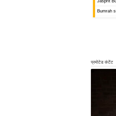
Jasprit B
ऑडियो
Bumrah s
इंफ़ोग्राफ़िक
राज्यों से
शहरों से
वेब स्टोरी
कार्टून
Short
Videos
iOS App
About us
Contact Editor
Advertise
Privacy Policy
Grievance
Redressal