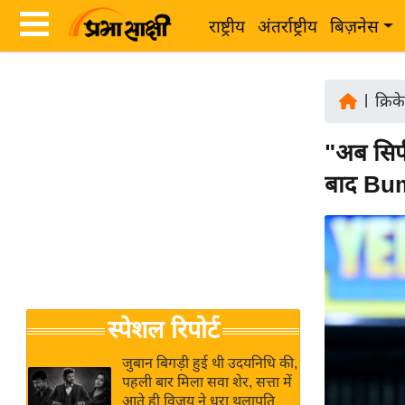
राष्ट्रीय
अंतर्राष्ट्रीय
बिज़नेस
Latest
ता
News
|
क्रिक
ज़ा
in
ख
"अब सिर्
Hindi
ब
बाद Bu
र
Hindi
राष्ट्रीय
News
अंतर्राष्ट्रीय
Live
बिज़नेस
उद्योग
Breaking
स्पेशल रिपोर्ट
जगत
News in
विशेषज्ञ
Hindi
जुबान बिगड़ी हुई थी उदयनिधि की,
राय
पहली बार मिला सवा शेर, सत्ता में
आते ही विजय ने धरा थलापति