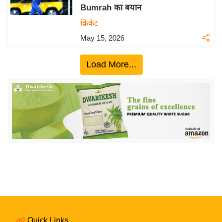
Bumrah का बयान
य
क्रिकेट
बि
May 15, 2026
ज़
ने
Load More...
स
उ
द्यो
ग
ज
ग
त
वि
शे
ष
ज्ञ
रा
Quick Links