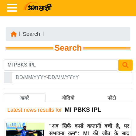
|
Search
|
ता
Search
ज़ा
ख
ब
र
रा
ष्ट्री
ख़बरें
वीडियो
फोटो
य
MI PBKS IPL
Latest
news results for
अं
त
"अब सिर्फ वनडे कप्तानी बची है, पर
र्रा
संभावना कम": MI की जीत के बाद
ष्ट्री