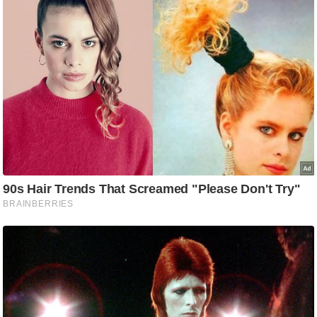
ड
हॉ
ली
वु
ड
फि
ल्म
स
मी
क्षा
B
r
e
a
k
i
n