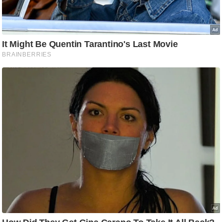
/
फै
श
न
घ
रे
लू
नु
स्खे
प
र्य
ट
न
स्थ
ल
फि