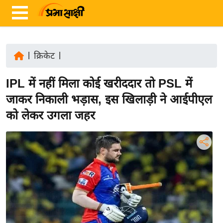
|
क्रिकेट
|
ता
IPL में नहीं मिला कोई खरीददार तो PSL में
ज़ा
ख
जाकर निकाली भड़ास, इस खिलाड़ी ने आईपीएल
ब
को लेकर उगला जहर
र
रा
ष्ट्री
य
अं
त
र्रा
ष्ट्री