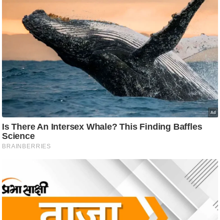
आ
र
.
आ
ई
.
चा
य
प
र
स
मी
क्षा
ध
र्म
ज्यो