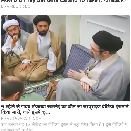
ट
ने
स
मं
त्रा
रि
ले
श
न
शि
प
रा
ज
नी
ति
वि
श्ले