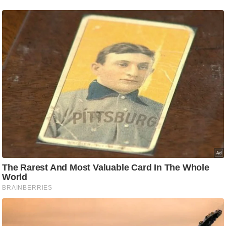
ष
ण
स
म
सा
म
यि
क
मा
तृ
भू
मि
स्तं
भ
ए
म
.