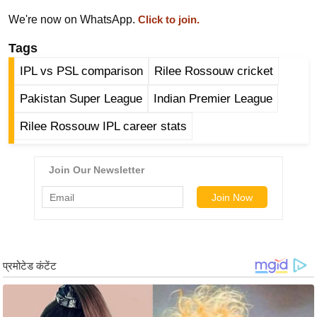
र्ल्ड
We're now on WhatsApp.
Click to join.
न्यू
Tags
ज
ब्री
IPL vs PSL comparison
Rilee Rossouw cricket
फ
Pakistan Super League
Indian Premier League
म
Rilee Rossouw IPL career stats
नो
रं
ज
न
ज
ग
त
बॉ
ली
वु