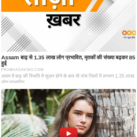
ति
ष
प्र
भु
म
हि
मा
/
ध
र्म
स्थ
ल
व्र
त
त्यो
हा
र