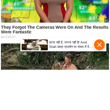
c
y
G
r
i
e
v
डरना नहीं है, भागना नहीं है! Amit
a
Shah छात्र प्रदर्शन पर संसद में देंगे
जवाब, सरकार का विपक्ष को संदेश
n
c
e
R
e
d
r
e
s