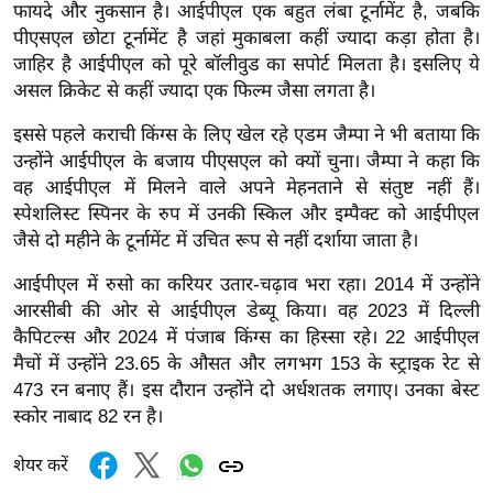
ख्सि
फायदे और नुकसान है। आईपीएल एक बहुत लंबा टूर्नामेंट है, जबकि
य
पीएसएल छोटा टूर्नामेंट है जहां मुकाबला कहीं ज्यादा कड़ा होता है।
जाहिर है आईपीएल को पूरे बॉलीवुड का सपोर्ट मिलता है। इसलिए ये
त
असल क्रिकेट से कहीं ज्यादा एक फिल्म जैसा लगता है।
यं
ग
इससे पहले कराची किंग्स के लिए खेल रहे एडम जैम्पा ने भी बताया कि
इं
उन्होंने आईपीएल के बजाय पीएसएल को क्यों चुना। जैम्पा ने कहा कि
डि
वह आईपीएल में मिलने वाले अपने मेहनताने से संतुष्ट नहीं हैं।
या
स्पेशलिस्ट स्पिनर के रुप में उनकी स्किल और इम्पैक्ट को आईपीएल
जैसे दो महीने के टूर्नामेंट में उचित रूप से नहीं दर्शाया जाता है।
सा
हि
आईपीएल में रुसो का करियर उतार-चढ़ाव भरा रहा। 2014 में उन्होंने
त्य
आरसीबी की ओर से आईपीएल डेब्यू किया। वह 2023 में दिल्ली
ज
कैपिटल्स और 2024 में पंजाब किंग्स का हिस्सा रहे। 22 आईपीएल
ग
मैचों में उन्होंने 23.65 के औसत और लगभग 153 के स्ट्राइक रेट से
473 रन बनाए हैं। इस दौरान उन्होंने दो अर्धशतक लगाए। उनका बेस्ट
त
स्कोर नाबाद 82 रन है।
ऑ
टो
शेयर करें
व