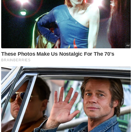
g
N
e
w
s
ला
इ
फ
स्टा
इ
ल
टे
क्नॉ
लॉ
जी
ब्यू
टी