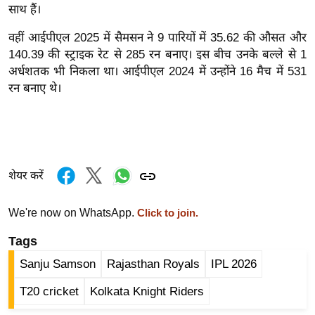
ख्सि
साथ हैं।
य
वहीं
आईपीएल
2025 में
सैमसन
ने 9 पारियों में 35.62 की औसत और
त
140.39 की
स्ट्राइक
रेट
से 285 रन बनाए। इस बीच उनके बल्ले से 1
यं
अर्धशतक
भी निकला था।
आईपीएल
2024 में उन्होंने 16 मैच में 531
ग
रन बनाए थे।
इं
डि
या
सा
शेयर करें
हि
त्य
ज
We're now on WhatsApp.
Click to join.
ग
Tags
त
Sanju Samson
Rajasthan Royals
IPL 2026
ऑ
टो
T20 cricket
Kolkata Knight Riders
व