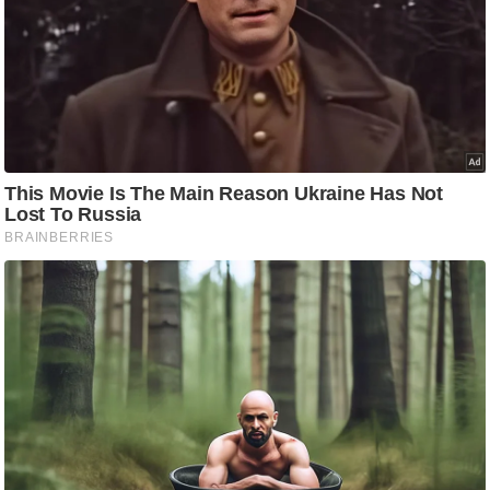
ष
ण
स
म
सा
म
यि
क
मा
तृ
भू
मि
स्तं
भ
ए
म
.