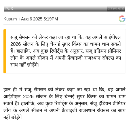
य
IPL X
प्रतिरूप फोटो
बि
Kusum
। Aug 6 2025 5:19PM
ज़
ने
संजू सैमसन को लेकर कहा जा रहा था कि, वह अगले आईपीएल
स
2026 सीजन के लिए चेन्नई सुपर किंग्स का थामन थाम सकते
उ
हैं। हालांकि, अब कुछ रिपोर्ट्स के अनुसार, संजू इंडियन प्रीमियर
द्यो
लीग के अगले सीजन में अपनी फ्रेंचाइजी राजस्थान रॉयल्स का
ग
साथ नहीं छोड़ेंगे।
ज
ग
त
हाल ही में
संजू
सैमसन
को लेकर कहा जा रहा था कि, वह अगले
वि
आईपीएल
2026 सीजन के लिए चेन्नई
सुपर
किंग्स
का
थामन
थाम
शे
सकते हैं। हालांकि, अब कुछ
रिपोर्ट्स
के अनुसार,
संजू
इंडियन
प्रीमियर
ष
लीग
के अगले सीजन में अपनी
फ्रेंचाइजी
राजस्थान
रॉयल्स
का साथ
ज्ञ
नहीं छोड़ेंगे।
रा