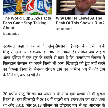
इ
म
ई
-
पे
प
र
दरअसल, कहा जा रहा था कि,
संजू
सैमसन
आईपीएल
के नए सीजन के
लिए
सीएसके
या
केकेआर
के साथ जा सकते हैं। लेकिन अब
टाइम्स
मि
ऑफ इंडिया ने एक सूत्र के हवाले से कहा है कि, राजस्थान
रॉयल्स
ने
सा
फिलहाल
सैमसन
या अपने किसी भी अन्य खिलाड़ी को
ट्रेड
नहीं करने
ल
का फैसला किया है।
सैमसन
रॉयल्स ट
ीम
का अभिन्न अंग हैं और टीम
के निर्विवाद कप्तान भी हैं।
बे
मि
सा
30 वर्षीय
संजू
सैमसन
का
आरआर
के साथ एक दशक से भी पुराना
ल
रिश्ता है। इस खिलाड़ी ने 2013 में पहली बार राजस्थान का हाथ थामा
श
था और 2016 और 2017 सीजन को छोड़कर तब से वह
आरआर
के