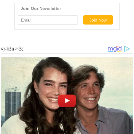
र्ल्ड
न्यू
ज
ब्री
फ
म
नो
रं
ज
न
ज
ग
त
बॉ
ली
वु