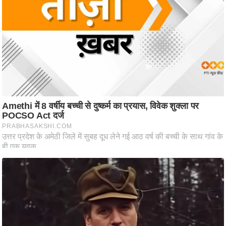
ट
ने
स
मं
त्रा
रि
ले
श
न
शि
प
रा
ज
नी
ति
वि
श्ले