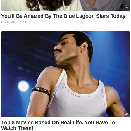
ड
हॉ
ली
वु
ड
फि
ल्म
स
मी
क्षा
B
r
e
a
k
i
n