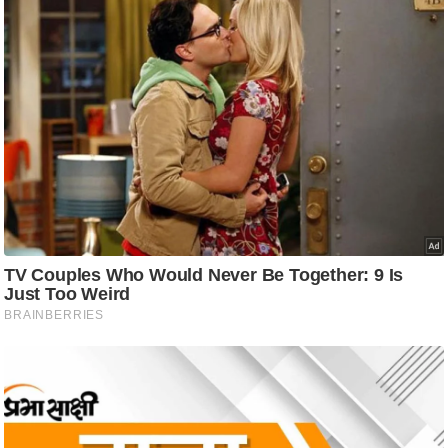
/
फै
श
न
घ
रे
लू
नु
स्खे
प
र्य
ट
न
स्थ
ल
फि