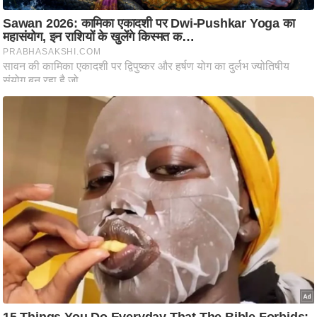
ति
ष
प्र
भु
म
हि
मा
/
ध
र्म
स्थ
ल
व्र
त
त्यो
हा
र