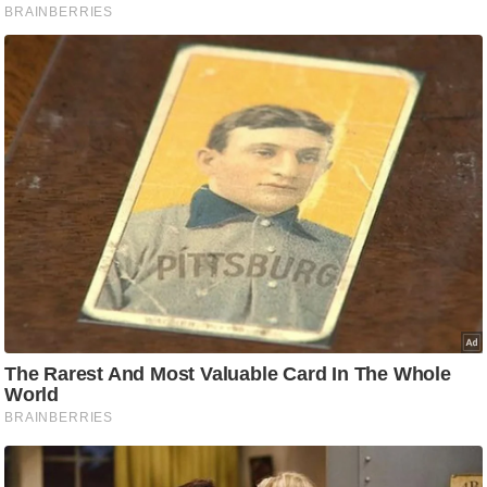
g
N
e
w
s
ला
इ
फ
स्टा
इ
ल
टे
क्नॉ
लॉ
जी
ब्यू
टी