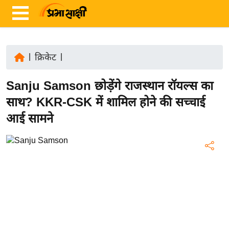
|
क्रिकेट
|
ता
Sanju Samson छोड़ेंगे राजस्थान रॉयल्स का
ज़ा
ख
साथ? KKR-CSK में शामिल होने की सच्चाई
ब
आई सामने
र
रा
ष्ट्री
य
अं
त
र्रा
ष्ट्री