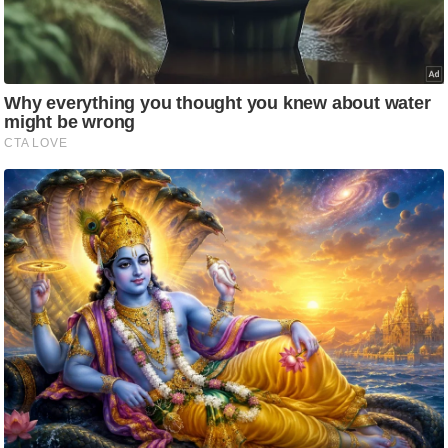
आ
र
.
आ
ई
.
चा
य
प
र
स
मी
क्षा
ध
र्म
ज्यो