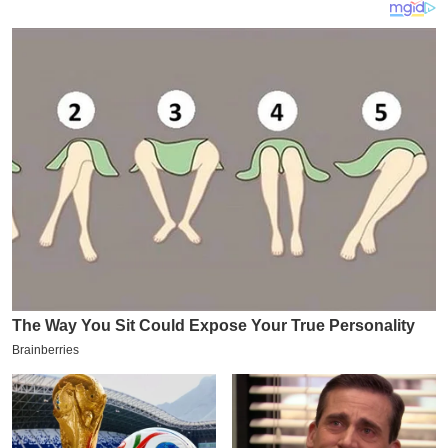
य
ब
ज
ट
खे
ल
क्रि
के
ट
I
P
L
2
0
2
6
क्रा