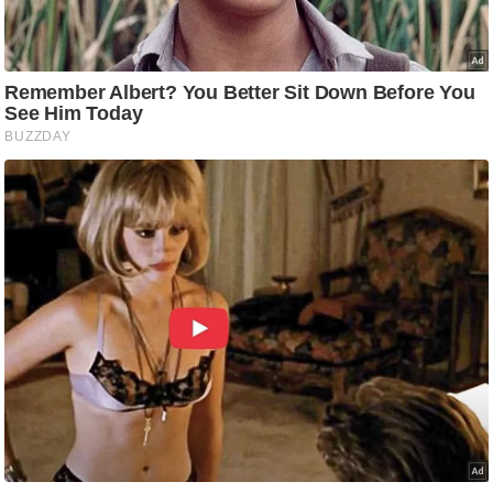
ष
ण
स
म
सा
म
यि
क
मा
तृ
भू
मि
स्तं
भ
ए
म
.