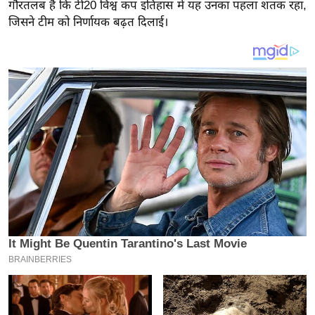
य
गौरतलब है कि टी20 विश्व कप इतिहास में यह उनका पहला शतक रहा,
जिसने टीम को निर्णायक बढ़त दिलाई।
ब
ज
ट
खे
ल
क्रि
के
ट
I
P
L
2
0
2
6
क्रा