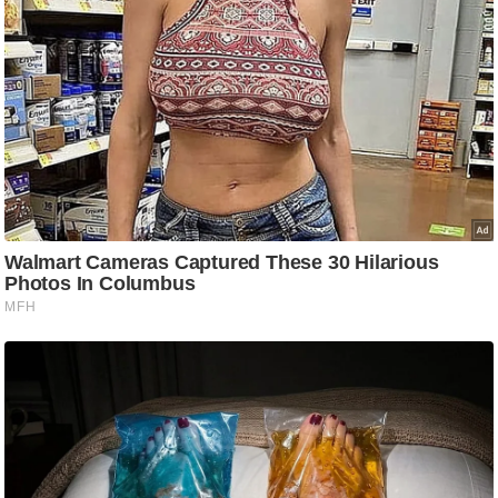
ड
हॉ
ली
वु
ड
फि
ल्म
स
मी
क्षा
B
r
e
a
k
i
n