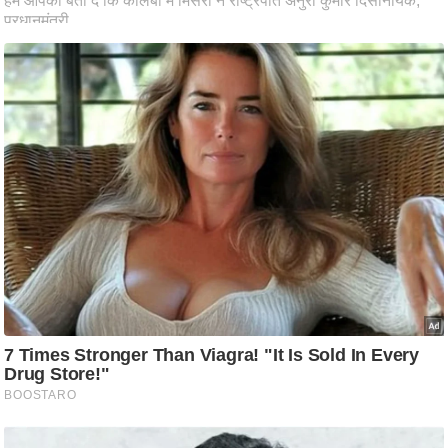
ति
ष
प्र
भु
म
हि
मा
/
ध
र्म
स्थ
ल
व्र
त
त्यो
हा
र