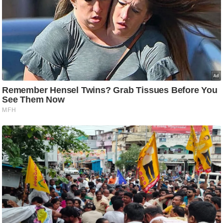
/
फै
श
न
घ
रे
लू
नु
स्खे
प
र्य
ट
न
स्थ
ल
फि