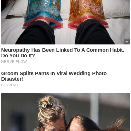
g
N
e
w
s
ला
इ
फ
स्टा
इ
ल
टे
क्नॉ
लॉ
जी
ब्यू
टी