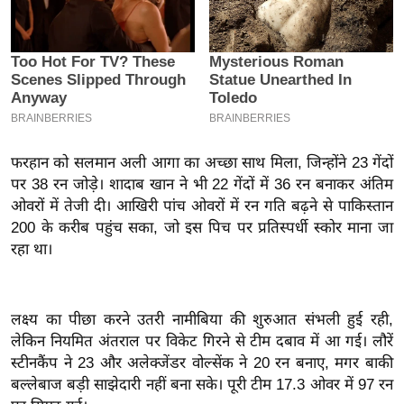
इ
म
ई
-
पे
प
फरहान को सलमान अली आगा का अच्छा साथ मिला, जिन्होंने 23 गेंदों
र
पर 38 रन जोड़े। शादाब खान ने भी 22 गेंदों में 36 रन बनाकर अंतिम
मि
ओवरों में तेजी दी। आखिरी पांच ओवरों में रन गति बढ़ने से पाकिस्तान
सा
200 के करीब पहुंच सका, जो इस पिच पर प्रतिस्पर्धी स्कोर माना जा
ल
रहा था।
बे
मि
लक्ष्य का पीछा करने उतरी नामीबिया की शुरुआत संभली हुई रही,
सा
लेकिन नियमित अंतराल पर विकेट गिरने से टीम दबाव में आ गई। लौरें
ल
स्टीनकैंप ने 23 और अलेक्जेंडर वोल्सेंक ने 20 रन बनाए, मगर बाकी
बल्लेबाज बड़ी साझेदारी नहीं बना सके। पूरी टीम 17.3 ओवर में 97 रन
श