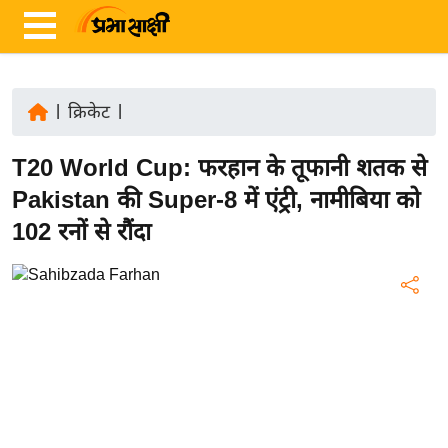
|
क्रिकेट
|
ता
T20 World Cup: फरहान के तूफानी शतक से
ज़ा
ख
Pakistan की Super-8 में एंट्री, नामीबिया को
ब
102 रनों से रौंदा
र
रा
ष्ट्री
य
अं
त
र्रा
ष्ट्री