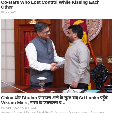
आ
र
.
आ
ई
.
चा
य
प
र
स
मी
क्षा
ध
र्म
ज्यो