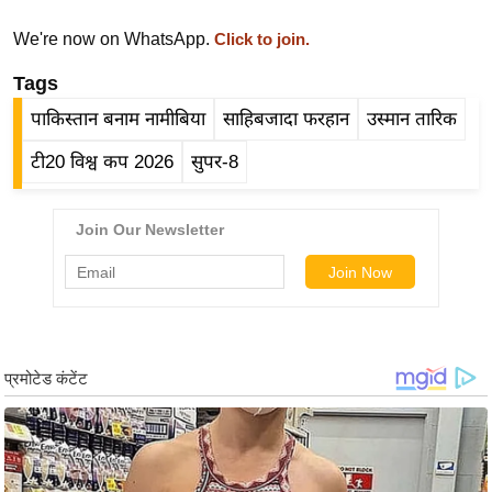
र्ल्ड
We're now on WhatsApp.
Click to join.
न्यू
ज
Tags
ब्री
पाकिस्तान बनाम नामीबिया
साहिबजादा फरहान
उस्मान तारिक
फ
टी20 विश्व कप 2026
सुपर-8
म
नो
रं
ज
न
ज
ग
त
बॉ
ली
वु