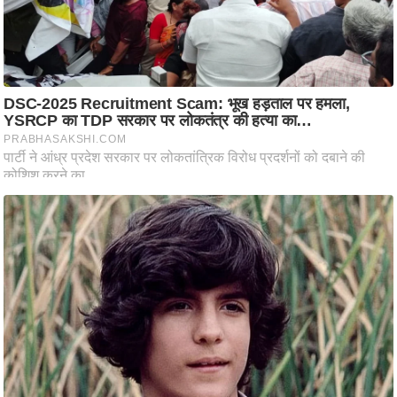
ट
ने
स
मं
त्रा
रि
ले
श
न
शि
प
रा
ज
नी
ति
वि
श्ले