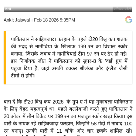
य
ANI
प्रतिरूप फोटो
बि
Ankit Jaiswal
। Feb 18 2026 9:35PM
ज़
ने
पाकिस्तान ने साहिबजादा फरहान के पहले टी20 विश्व कप शतक
स
की मदद से नामीबिया के खिलाफ 199 रन का विशाल स्कोर
उ
बनाया, जिसके जवाब में नामीबियाई टीम 97 रन पर ढेर हो गई।
द्यो
इस निर्णायक जीत ने पाकिस्तान को सुपर-8 के 'वाई' ग्रुप में
ग
पहुंचा दिया है, जहां उसकी टक्कर श्रीलंका और इंग्लैंड जैसी
ज
टीमों से होगी।
ग
त
वि
बता दें कि टी20 विश्व कप 2026 के ग्रुप ए में यह मुकाबला पाकिस्तान
शे
के लिए बेहद महत्वपूर्ण था। पहले बल्लेबाजी करते हुए पाकिस्तान ने
ष
20 ओवर में तीन विकेट पर 199 रन का मजबूत स्कोर खड़ा किया। इस
ज्ञ
पारी के नायक रहे साहिबजादा फरहान, जिन्होंने 58 गेंदों में नाबाद 100
रा
रन बनाए। उनकी पारी में 11 चौके और चार छक्के शामिल रहे।