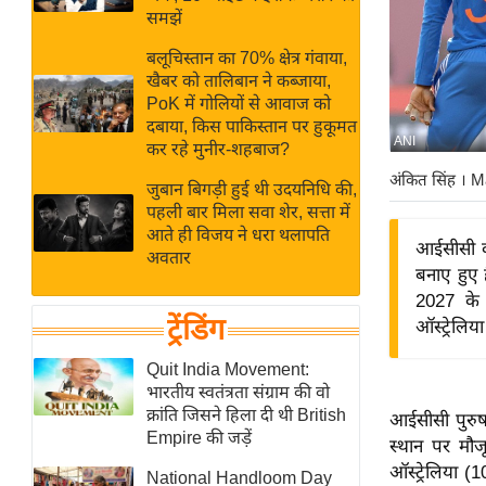
बजट
Hindi
समझें
खेल
News
बलूचिस्तान का 70% क्षेत्र गंवाया,
क्रिकेट
खैबर को तालिबान ने कब्जाया,
Hindi
IPL
PoK में गोलियों से आवाज को
दबाया, किस पाकिस्तान पर हुकूमत
Videos
2026
ANI
कर रहे मुनीर-शहबाज?
क्राइम
अंकित सिंह
। M
जुबान बिगड़ी हुई थी उदयनिधि की,
ई-पेपर
पहली बार मिला सवा शेर, सत्ता में
मिसाल बेमिसाल
आते ही विजय ने धरा थलापति
आईसीसी की
अवतार
शख्सियत
बनाए हुए 
यंग इंडिया
2027 के 
ट्रेंडिंग
ऑस्ट्रेलिय
साहित्य जगत
ऑटो वर्ल्ड
Quit India Movement:
भारतीय स्वतंत्रता संग्राम की वो
न्यूज ब्रीफ
क्रांति जिसने हिला दी थी British
आईसीसी पुरुष 
मनोरंजन जगत
Empire की जड़ें
स्थान पर मौज
बॉलीवुड
ऑस्ट्रेलिया (
National Handloom Day