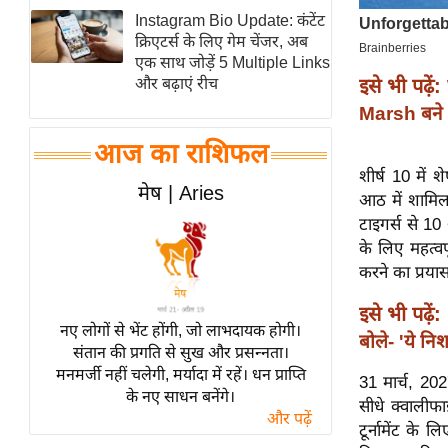
Instagram Bio Update: कंटेंट
स्तंभ
क्रिएटर्स के लिए गेम चेंजर, अब
एम.
एक साथ जोड़ें 5 Multiple Links
आर.
इसे भी पढ़ें:
और बढ़ाएं रीच
आई.
Marsh बने 
चाय पर
आज का राशिफल
समीक्षा
शीर्ष 10 में श
मेष | Aries
धर्म
आठ में शामिल 
टाइगर्स से 1
ज्योतिष
के लिए महत्वप
प्रभु
करने का प्रयास
महिमा/
धर्मस्थल
इसे भी पढ़ें:
नए लोगों से भेंट होंगी, जो लाभदायक होगी।
बोले- 'ये निश
व्रत
संतान की प्रगति से सुख और प्रसन्नता।
त्योहार
मनमर्जी नहीं चलेगी, मर्यादा में रहें। धन प्राप्ति
31 मार्च, 202
के नए साधन बनेंगे।
राशिफल
सीधे क्वालीफा
और पढ़ें
विशेष
टूर्नामेंट के 