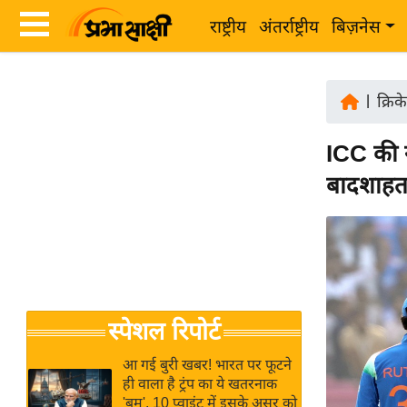
राष्ट्रीय
अंतर्राष्ट्रीय
बिज़नेस
Latest
ता
News
|
क्रिक
ज़ा
in
ख
ICC की 
Hindi
ब
बादशाहत
र
Hindi
राष्ट्रीय
News
अंतर्राष्ट्रीय
Live
बिज़नेस
उद्योग
Breaking
स्पेशल रिपोर्ट
जगत
News in
विशेषज्ञ
Hindi
आ गई बुरी खबर! भारत पर फूटने
राय
ही वाला है ट्रंप का ये खतरनाक
'बम', 10 प्वाइंट में इसके असर को