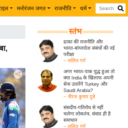
टाइल
मनोरंजन जगत
राजनीति
धर्म
स्तंभ
ढाका की राजनीति और
बा,
भारत-बांग्लादेश संबंधों की नई
परीक्षा
~ ललित गर्ग
अगर भारत-पाक युद्ध हुआ तो
क्या India के खिलाफ अपनी
सेना उतारेंगे Turkey और
Saudi Arabia?
~ नीरज कुमार दुबे
संसदीय-गतिरोध से नहीं
चलेगा लोकतंत्र, संवाद ही है
समाधान
~ ललित गर्ग