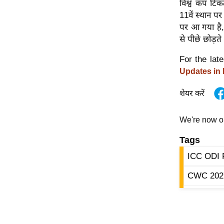
विश्व कप टिक
विश्लेषण
11वें स्थान प
ट्रेंडिंग
पर आ गया है,
से पीछे छोड़ते
Q
u
For the lat
i
Updates in
c
शेयर करें
k
L
i
We're now 
n
Tags
k
s
ICC ODI 
विधानसभा
CWC 2027
चुनाव
फोटो
वीडियो