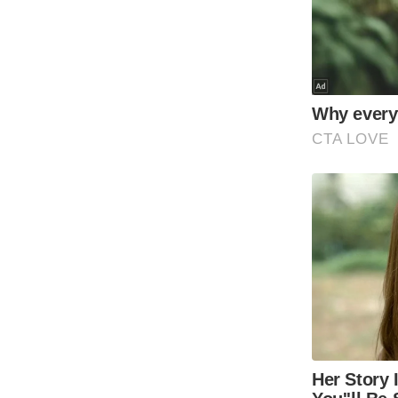
Code Of Ethics
RSS
Our Team
Expert Panel
Loksabhachunav
Android App