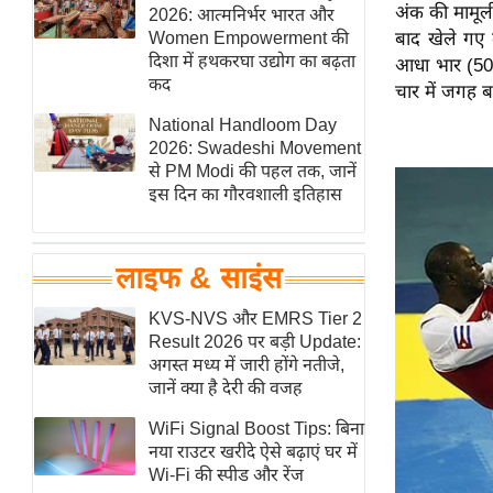
अंक की मामूल
हॉलीवुड
2026: आत्मनिर्भर भारत और
Women Empowerment की
बाद खेले गए म
फिल्म समीक्षा
दिशा में हथकरघा उद्योग का बढ़ता
आधा भार (50 प
Breaking
कद
चार में जगह ब
News
National Handloom Day
लाइफस्टाइल
2026: Swadeshi Movement
से PM Modi की पहल तक, जानें
टेक्नॉलॉजी
इस दिन का गौरवशाली इतिहास
ब्यूटी/फैशन
घरेलू नुस्खे
लाइफ & साइंस
पर्यटन स्थल
फिटनेस मंत्रा
KVS-NVS और EMRS Tier 2
Result 2026 पर बड़ी Update:
रिलेशनशिप
अगस्त मध्य में जारी होंगे नतीजे,
राजनीति
जानें क्या है देरी की वजह
विश्लेषण
WiFi Signal Boost Tips: बिना
समसामयिक
नया राउटर खरीदे ऐसे बढ़ाएं घर में
Wi-Fi की स्पीड और रेंज
मातृभूमि