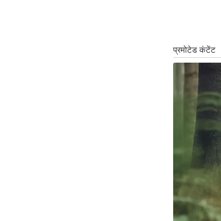
ऑडियो
इंफ़ोग्राफ़िक
राज्यों से
शहरों से
वेब स्टोरी
कार्टून
Short
Videos
iOS App
About us
Contact Editor
Advertise
Privacy Policy
Grievance
Redressal