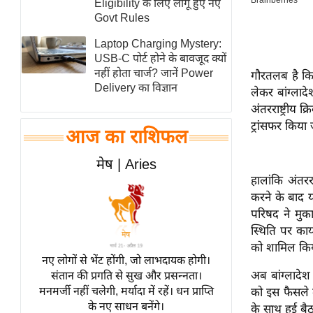
Eligibility के लिए लागू हुए नए
स्तंभ
Govt Rules
एम.
Laptop Charging Mystery:
आर.
USB-C पोर्ट होने के बावजूद क्यों
नहीं होता चार्ज? जानें Power
गौरतलब है कि
आई.
Delivery का विज्ञान
लेकर बांग्लादे
चाय पर
अंतरराष्ट्रीय
समीक्षा
ट्रांसफर किया
आज का राशिफल
धर्म
ज्योतिष
मेष | Aries
हालांकि अंतरर
प्रभु
करने के बाद य
महिमा/
परिषद ने मुक
धर्मस्थल
स्थिति पर का
व्रत
को शामिल किय
त्योहार
नए लोगों से भेंट होंगी, जो लाभदायक होगी।
अब बांग्लादेश
संतान की प्रगति से सुख और प्रसन्नता।
राशिफल
मनमर्जी नहीं चलेगी, मर्यादा में रहें। धन प्राप्ति
को इस फैसले म
विशेष
के नए साधन बनेंगे।
के साथ हुई बै