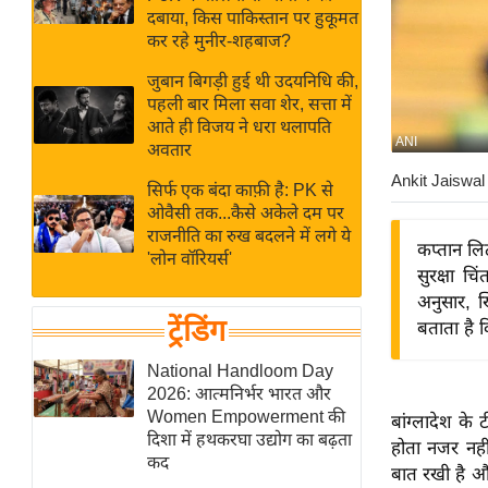
बजट
Hindi
दबाया, किस पाकिस्तान पर हुकूमत
खेल
News
कर रहे मुनीर-शहबाज?
क्रिकेट
जुबान बिगड़ी हुई थी उदयनिधि की,
Hindi
IPL
पहली बार मिला सवा शेर, सत्ता में
आते ही विजय ने धरा थलापति
Videos
2026
ANI
अवतार
क्राइम
Ankit Jaiswal
सिर्फ एक बंदा काफ़ी है: PK से
ई-पेपर
ओवैसी तक...कैसे अकेले दम पर
मिसाल बेमिसाल
राजनीति का रुख बदलने में लगे ये
कप्तान लिट
'लोन वॉरियर्स'
शख्सियत
सुरक्षा च
यंग इंडिया
अनुसार, 
ट्रेंडिंग
बताता है क
साहित्य जगत
ऑटो वर्ल्ड
National Handloom Day
2026: आत्मनिर्भर भारत और
न्यूज ब्रीफ
Women Empowerment की
बांग्लादेश के
मनोरंजन जगत
दिशा में हथकरघा उद्योग का बढ़ता
होता नजर नही
कद
बॉलीवुड
बात रखी है औ