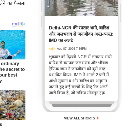
न लेने का फैसला
Delhi-NCR की रफ्तार थमी, बारिश
और जलभराव से जनजीवन अस्त-व्यस्त;
IMD का अलर्ट
राष्ट्रीय
Aug 07, 2026 7:36PM
शुक्रवार को दिल्ली-NCR में लगातार भारी
बारिश से व्यापक जलभराव और भीषण
ट्रैफिक जाम ने जनजीवन को बुरी तरह
प्रभावित किया। IMD ने अगले 2 घंटों में
आंधी-तूफान व और बारिश का अनुमान
जताते हुए कई राज्यों के लिए 'रेड अलर्ट'
जारी किया है, जो सक्रिय मॉनसून ट्रफ़ और
चक्रवाती हवाओं के घेरे का परिणाम है,
जिससे यातायात बाधित होने के साथ-साथ
सफदरजंग अस्पताल में भी जलभराव की
स्थिति बनी।
VIEW ALL SHORTS