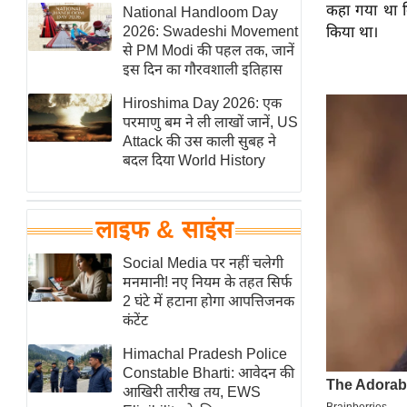
कहा गया था कि 
हॉलीवुड
National Handloom Day
2026: Swadeshi Movement
किया था।
फिल्म समीक्षा
से PM Modi की पहल तक, जानें
Breaking
इस दिन का गौरवशाली इतिहास
News
Hiroshima Day 2026: एक
लाइफस्टाइल
परमाणु बम ने ली लाखों जानें, US
Attack की उस काली सुबह ने
टेक्नॉलॉजी
बदल दिया World History
ब्यूटी/फैशन
घरेलू नुस्खे
लाइफ & साइंस
पर्यटन स्थल
फिटनेस मंत्रा
Social Media पर नहीं चलेगी
मनमानी! नए नियम के तहत सिर्फ
रिलेशनशिप
2 घंटे में हटाना होगा आपत्तिजनक
राजनीति
कंटेंट
विश्लेषण
Himachal Pradesh Police
समसामयिक
Constable Bharti: आवेदन की
आखिरी तारीख तय, EWS
मातृभूमि