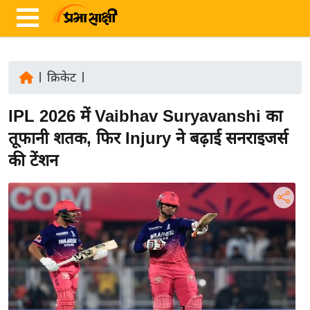
|
क्रिकेट
|
ता
IPL 2026 में Vaibhav Suryavanshi का
ज़ा
ख
तूफानी शतक, फिर Injury ने बढ़ाई सनराइजर्स
ब
की टेंशन
र
रा
ष्ट्री
य
अं
त
र्रा
ष्ट्री