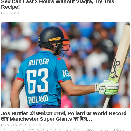
ट
ने
स
मं
त्रा
रि
ले
श
न
शि
प
रा
ज
नी
ति
वि
श्ले