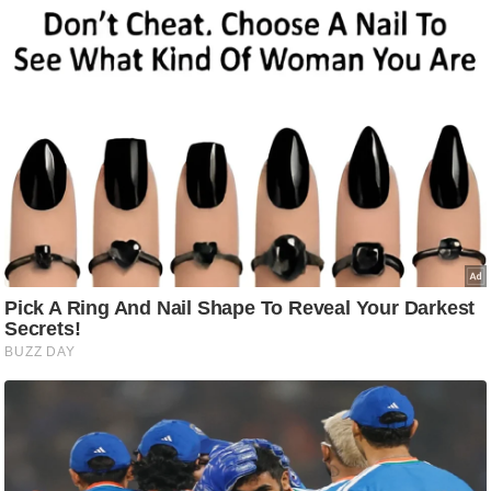
आ
र
.
आ
ई
.
चा
य
प
र
स
मी
क्षा
ध
र्म
ज्यो