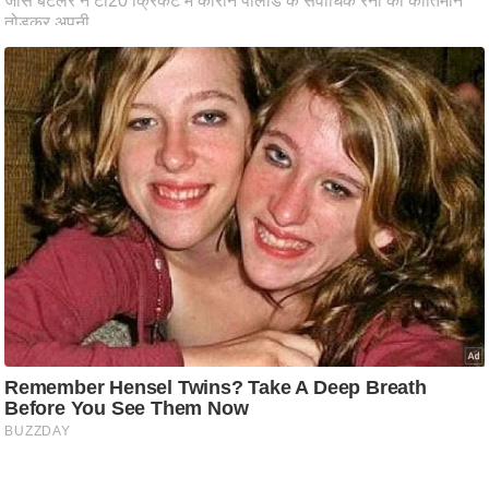
ष
ण
स
म
सा
म
यि
क
मा
तृ
भू
मि
स्तं
भ
ए
म
.