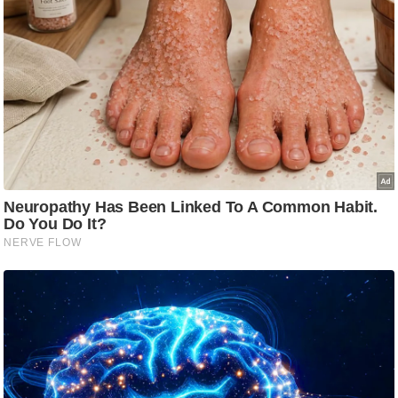
ड
हॉ
ली
वु
ड
फि
ल्म
स
मी
क्षा
B
r
e
a
k
i
n