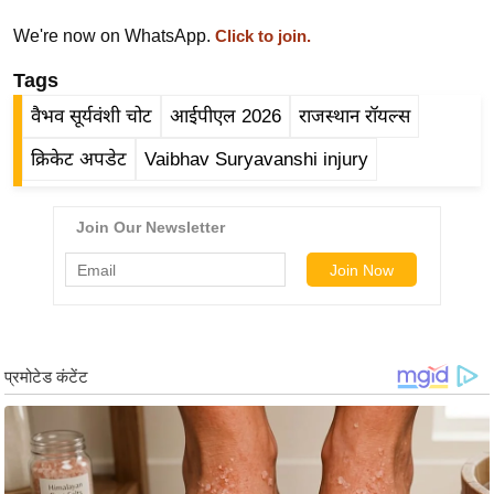
र्ल्ड
We're now on WhatsApp.
Click to join.
न्यू
Tags
ज
ब्री
वैभव सूर्यवंशी चोट
आईपीएल 2026
राजस्थान रॉयल्स
फ
क्रिकेट अपडेट
Vaibhav Suryavanshi injury
म
नो
रं
ज
न
ज
ग
त
बॉ
ली
वु