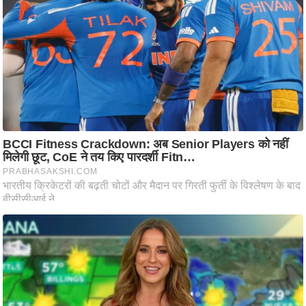
ति
ष
प्र
भु
म
हि
मा
/
ध
र्म
स्थ
ल
व्र
त
त्यो
हा
र