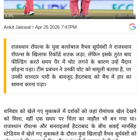
य
बि
X IPL
प्रतिरूप फोटो
ज़
Ankit Jaiswal
। Apr 26 2026 7:47PM
ने
स
राजस्थान रॉयल्स के युवा बल्लेबाज वैभव सूर्यवंशी ने राजस्थान
उ
रॉयल्स के खिलाफ रिकॉर्ड शतक जड़ा, लेकिन इसके तुरंत बाद
द्यो
फील्डिंग करते समय पैर में चोट लगने के कारण उन्हें मैदान
ग
छोड़ना पड़ा। टीम प्रबंधन ने उनकी चोट को मामूली बताया है, पर
ज
उनकी शानदार पारी के बावजूद हैदराबाद को मैच में हार का
ग
सामना करना पड़ा।
त
वि
शे
शनिवार को खेले गए मुकाबले में दर्शकों को जहां रोमांचक खेल देखने
ष
को मिला, वहीं एक समय पर चिंता का माहौल भी बन गया था।
ज्ञ
राजस्थान रॉयल्स और सनराइजर्स हैदराबाद के बीच सवाई मानसिंह
रा
स्टेडियम में खेले गए मुकाबले के दौरान युवा खिलाड़ी वैभव सूर्यवंशी को