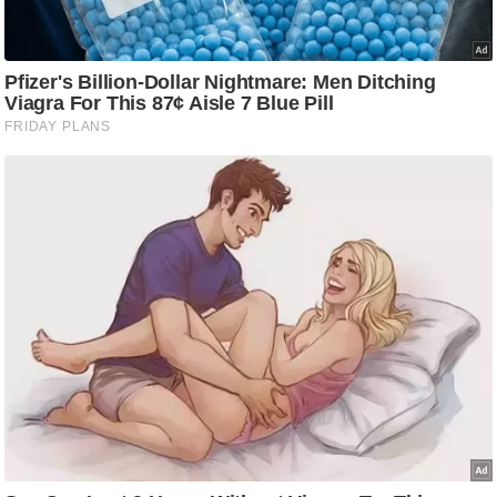
/
फै
श
न
घ
रे
लू
नु
स्खे
प
र्य
ट
न
स्थ
ल
फि