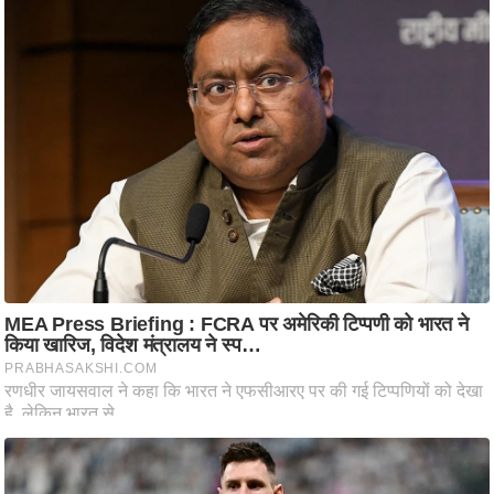
ष
ण
स
म
सा
म
यि
क
मा
तृ
भू
मि
स्तं
भ
ए
म
.