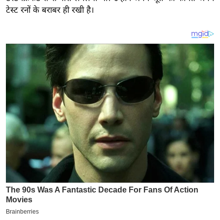
य
टेस्ट रनों के बराबर ही रखी है।
ब
ज
ट
खे
ल
क्रि
के
ट
I
P
L
2
0
2
6
क्रा