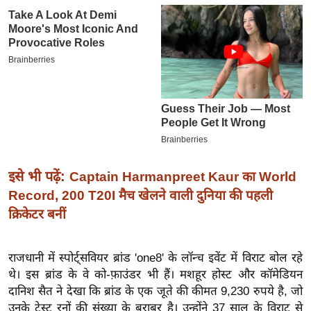
इ
म
ई
-
पे
प
र
मि
सा
इसे भी पढ़ें:
Captain Harmanpreet Kaur का World
ल
Record, 200 T20I मैच खेलने वाली दुनिया की पहली
क्रिकेटर बनीं
बे
मि
राजधानी में स्पोर्ट्सवियर ब्रांड 'one8' के लॉन्च इवेंट में विराट बोल रहे
सा
थे। इस ब्रांड के वे को-फ़ाउंडर भी हैं। मशहूर होस्ट और कॉमेडियन
ल
दानिश सैत ने देखा कि ब्रांड के एक जूते की कीमत 9,230 रुपये है, जो
श
उनके टेस्ट रनों की संख्या के बराबर है। उन्होंने 37 साल के विराट से