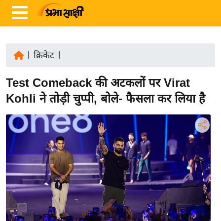
|
क्रिकेट
|
ता
Test Comeback की अटकलों पर Virat
ज़ा
ख
Kohli ने तोड़ी चुप्पी, बोले- फैसला कर लिया है
ब
र
रा
ष्ट्री
य
अं
त
र्रा
ष्ट्री