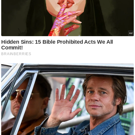
g
N
e
w
s
ला
इ
फ
स्टा
इ
ल
टे
क्नॉ
लॉ
जी
ब्यू
टी