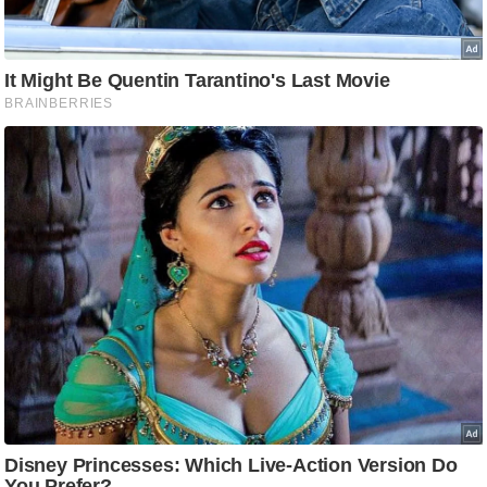
/
फै
श
न
घ
रे
लू
नु
स्खे
प
र्य
ट
न
स्थ
ल
फि