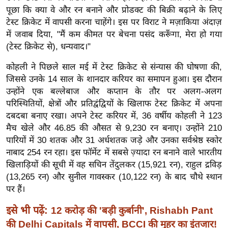
ख्सि
पूछा कि क्या वे और रन बनाने और प्रोडक्ट की बिक्री बढ़ाने के लिए
य
टेस्ट क्रिकेट में वापसी करना चाहेंगे। इस पर विराट ने मज़ाकिया अंदाज़
त
में जवाब दिया, "मैं कम कीमत पर बेचना पसंद करूँगा, मेरा हो गया
यं
(टेस्ट क्रिकेट से), धन्यवाद।"
ग
कोहली ने पिछले साल मई में टेस्ट क्रिकेट से संन्यास की घोषणा की,
इं
जिससे उनके 14 साल के शानदार करियर का समापन हुआ। इस दौरान
डि
उन्होंने एक बल्लेबाज और कप्तान के तौर पर अलग-अलग
या
परिस्थितियों, क्षेत्रों और प्रतिद्वंद्वियों के खिलाफ टेस्ट क्रिकेट में अपना
सा
दबदबा बनाए रखा। अपने टेस्ट करियर में, 36 वर्षीय कोहली ने 123
हि
मैच खेले और 46.85 की औसत से 9,230 रन बनाए। उन्होंने 210
पारियों में 30 शतक और 31 अर्धशतक जड़े और उनका सर्वश्रेष्ठ स्कोर
त्य
नाबाद 254 रन रहा। इस फॉर्मेट में सबसे ज़्यादा रन बनाने वाले भारतीय
ज
खिलाड़ियों की सूची में वह सचिन तेंदुलकर (15,921 रन), राहुल द्रविड़
ग
(13,265 रन) और सुनील गावस्कर (10,122 रन) के बाद चौथे स्थान
त
पर हैं।
ऑ
इसे भी पढ़ें:
टो
12 करोड़ की 'बड़ी कुर्बानी', Rishabh Pant
व
की Delhi Capitals में वापसी, BCCI की मुहर का इंतजार!