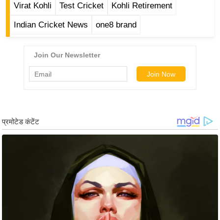
ड
Virat Kohli
Test Cricket
Kohli Retirement
हॉ
Indian Cricket News
one8 brand
ली
वु
ड
फि
ल्म
स
मी
क्षा
B
r
e
a
k
i
n