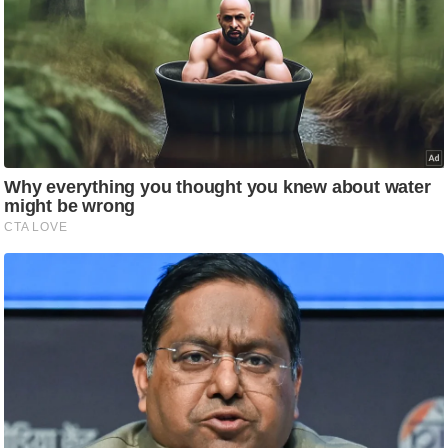
ति
ष
प्र
भु
म
हि
मा
/
ध
र्म
स्थ
ल
व्र
त
त्यो
हा
र