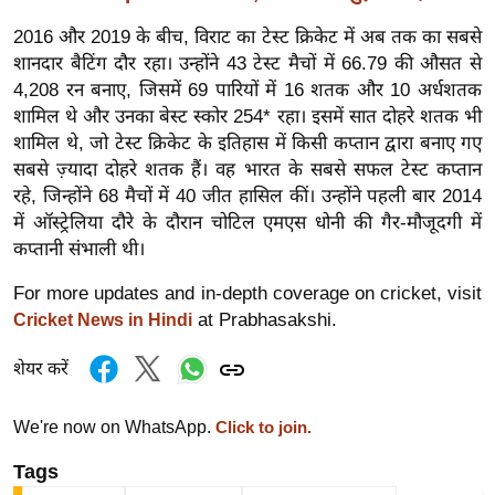
र्ल्ड
2016 और 2019 के बीच, विराट का टेस्ट क्रिकेट में अब तक का सबसे
न्यू
शानदार बैटिंग दौर रहा। उन्होंने 43 टेस्ट मैचों में 66.79 की औसत से
ज
4,208 रन बनाए, जिसमें 69 पारियों में 16 शतक और 10 अर्धशतक
ब्री
शामिल थे और उनका बेस्ट स्कोर 254* रहा। इसमें सात दोहरे शतक भी
फ
शामिल थे, जो टेस्ट क्रिकेट के इतिहास में किसी कप्तान द्वारा बनाए गए
सबसे ज़्यादा दोहरे शतक हैं। वह भारत के सबसे सफल टेस्ट कप्तान
म
रहे, जिन्होंने 68 मैचों में 40 जीत हासिल कीं। उन्होंने पहली बार 2014
नो
में ऑस्ट्रेलिया दौरे के दौरान चोटिल एमएस धोनी की गैर-मौजूदगी में
रं
कप्तानी संभाली थी।
ज
न
For more updates and in-depth coverage on cricket, visit
ज
at Prabhasakshi.
Cricket News in Hindi
ग
शेयर करें
त
बॉ
We're now on WhatsApp.
Click to join.
ली
वु
Tags