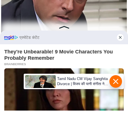
c
y
G
r
i
प्रमोटेड कंटेंट
e
v
They're Unbearable! 9 Movie Characters You
a
Probably Remember
n
BRAINBERRIES
c
e
Tamil Nadu CM Vijay Sanghita
R
Divorce | विजय की पत्नी संगीता ने
वापस ली तलाक की अर्जी, कोर्ट ने
e
मामले को किया निपटाया
d
r
e
s