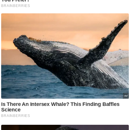
ट
ने
स
मं
त्रा
रि
ले
श
न
शि
प
रा
ज
नी
ति
वि
श्ले