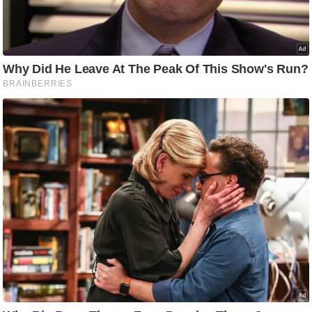
g
N
e
w
s
ला
इ
फ
स्टा
इ
ल
टे
क्नॉ
लॉ
जी
ब्यू
टी