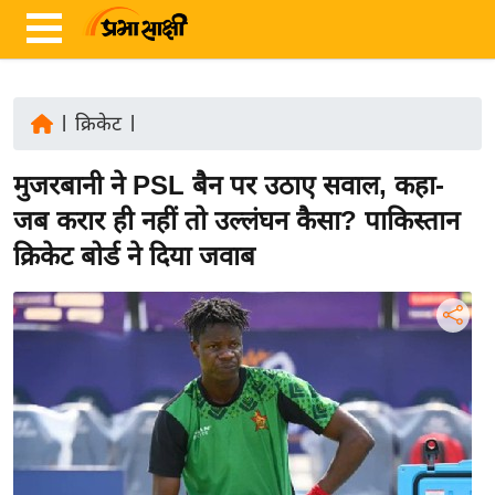
|
क्रिकेट
|
ता
मुजरबानी ने PSL बैन पर उठाए सवाल, कहा-
ज़ा
ख
जब करार ही नहीं तो उल्लंघन कैसा? पाकिस्तान
ब
क्रिकेट बोर्ड ने दिया जवाब
र
रा
ष्ट्री
य
अं
त
र्रा
ष्ट्री