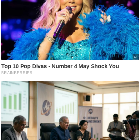
आ
र
.
आ
ई
.
चा
य
प
र
स
मी
क्षा
ध
र्म
ज्यो