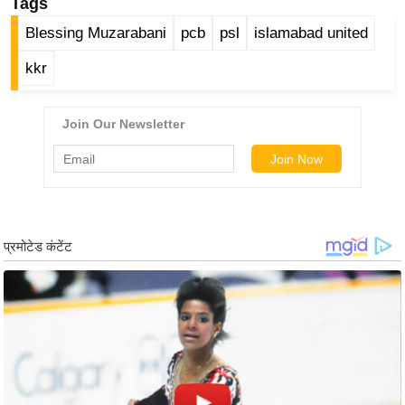
Tags
र्ल्ड
Blessing Muzarabani
pcb
psl
islamabad united
न्यू
ज
kkr
ब्री
फ
म
नो
रं
ज
न
ज
ग
त
बॉ
ली
वु