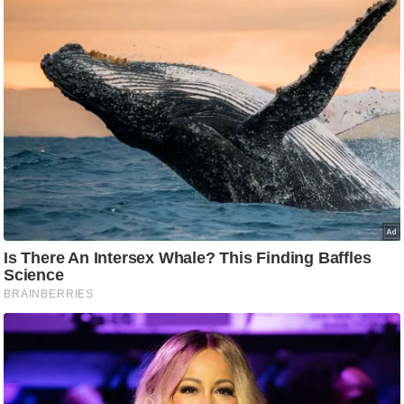
ष
ण
स
म
सा
म
यि
क
मा
तृ
भू
मि
स्तं
भ
ए
म
.