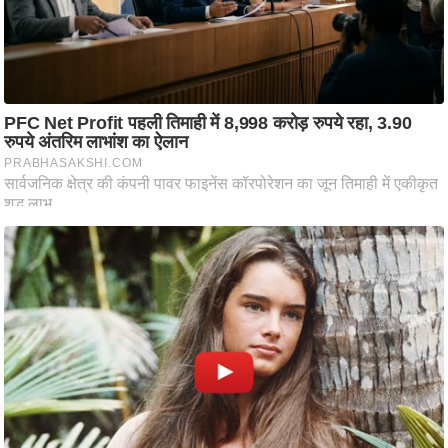
ति
ष
प्र
भु
म
हि
मा
/
ध
र्म
स्थ
ल
व्र
त
त्यो
हा
र