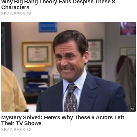
/
फै
श
न
घ
रे
लू
नु
स्खे
प
र्य
ट
न
स्थ
ल
फि