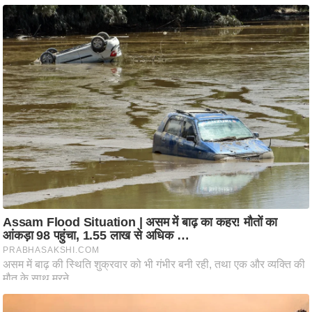
ट
ने
स
मं
त्रा
रि
ले
श
न
शि
प
रा
ज
नी
ति
वि
श्ले