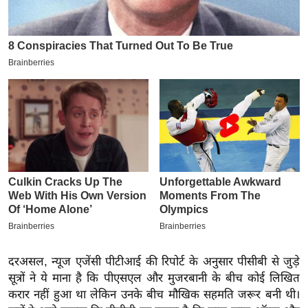
इ
म
ई
-
पे
प
र
मि
सा
ल
बे
मि
सा
दरअसल, न्यूज एजेंसी पीटीआई की रिपोर्ट के अनुसार पीसीबी से जुड़े
ल
सूत्रों ने ये माना है कि पीएसएल और मुजरबानी के बीच कोई लिखित
करार नहीं हुआ था लेकिन उनके बीच मौखिक सहमति जरूर बनी थी।
श