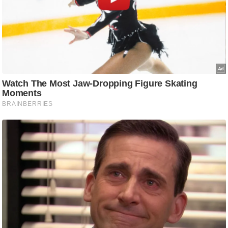
ड
हॉ
ली
वु
ड
फि
ल्म
स
मी
क्षा
B
r
e
a
k
i
n