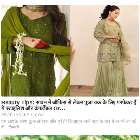
ष
ण
स
म
सा
म
यि
क
मा
तृ
भू
मि
स्तं
भ
ए
म
.