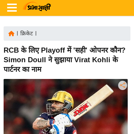
|
क्रिकेट
|
ता
RCB के लिए Playoff में 'सही' ओपनर कौन?
ज़ा
ख
Simon Doull ने सुझाया Virat Kohli के
ब
पार्टनर का नाम
र
रा
ष्ट्री
य
अं
त
र्रा
ष्ट्री