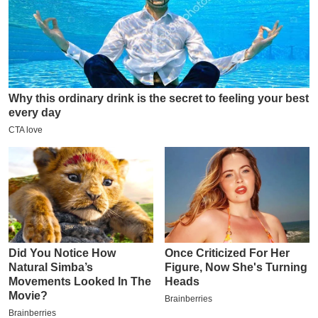
इ
म
ई
-
पे
प
र
मि
सा
ल
बे
मि
सा
ल
श