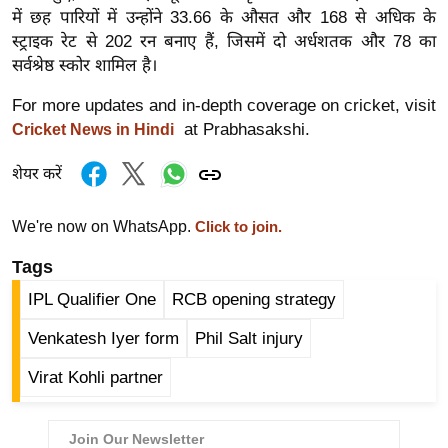
ड
में छह पारियों में उन्होंने 33.66 के औसत और 168 से अधिक के
हॉ
स्ट्राइक रेट से 202 रन बनाए हैं, जिसमें दो अर्धशतक और 78 का
ली
सर्वश्रेष्ठ स्कोर शामिल है।
वु
For more updates and in-depth coverage on cricket, visit
ड
at Prabhasakshi.
Cricket News in Hindi
फि
ल्म
शेयर करें
स
मी
We're now on WhatsApp.
Click to join.
क्षा
Tags
B
IPL Qualifier One
RCB opening strategy
r
e
Venkatesh Iyer form
Phil Salt injury
a
Virat Kohli partner
k
i
n