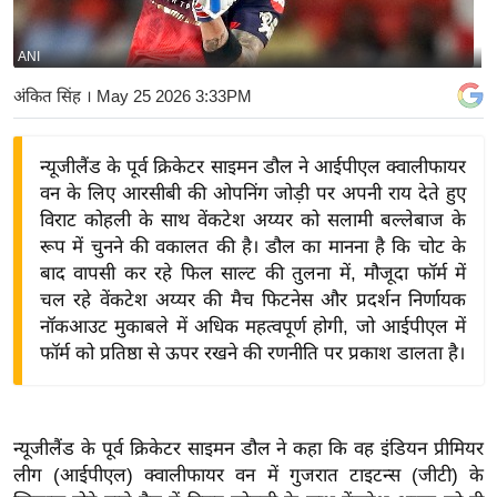
य
बि
ANI
ज़
अंकित सिंह
। May 25 2026 3:33PM
ने
स
न्यूजीलैंड के पूर्व क्रिकेटर साइमन डौल ने आईपीएल क्वालीफायर
उ
वन के लिए आरसीबी की ओपनिंग जोड़ी पर अपनी राय देते हुए
द्यो
विराट कोहली के साथ वेंकटेश अय्यर को सलामी बल्लेबाज के
ग
रूप में चुनने की वकालत की है। डौल का मानना है कि चोट के
ज
बाद वापसी कर रहे फिल साल्ट की तुलना में, मौजूदा फॉर्म में
ग
चल रहे वेंकटेश अय्यर की मैच फिटनेस और प्रदर्शन निर्णायक
त
नॉकआउट मुकाबले में अधिक महत्वपूर्ण होगी, जो आईपीएल में
फॉर्म को प्रतिष्ठा से ऊपर रखने की रणनीति पर प्रकाश डालता है।
वि
शे
ष
ज्ञ
न्यूजीलैंड के पूर्व क्रिकेटर साइमन डौल ने कहा कि वह इंडियन प्रीमियर
रा
लीग (आईपीएल) क्वालीफायर वन में गुजरात टाइटन्स (जीटी) के