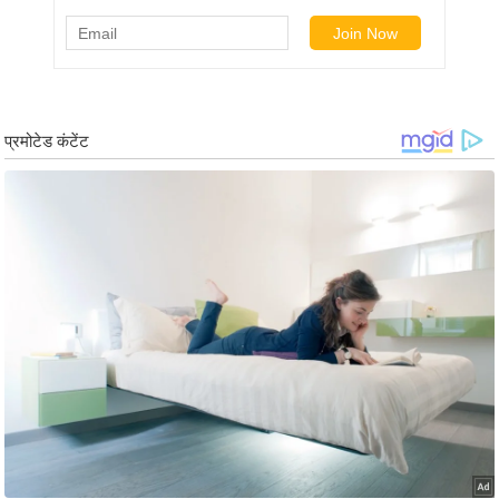
g
N
e
w
s
ला
इ
फ
स्टा
इ
ल
टे
क्नॉ
लॉ
जी
ब्यू
टी