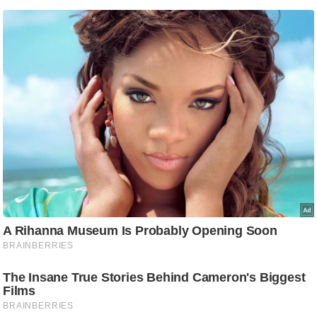
ट
ने
स
मं
त्रा
रि
ले
श
न
शि
प
रा
ज
नी
ति
वि
श्ले