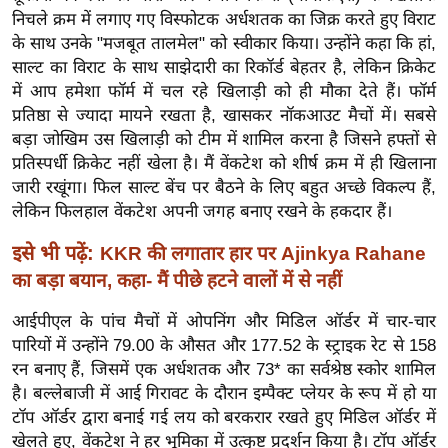
र्ल्ड
निचले क्रम में लगाए गए विस्फोटक अर्धशतक का जिक्र करते हुए विराट
के साथ उनके "मजबूत तालमेल" को स्वीकार किया। उन्होंने कहा कि हां,
न्यू
साल्ट का विराट के साथ साझेदारी का रिकॉर्ड बेहतर है, लेकिन क्रिकेट
ज
में आप हमेशा फॉर्म में चल रहे खिलाड़ी को ही मौका देते हैं। फॉर्म
ब्री
प्रतिष्ठा से ज्यादा मायने रखता है, खासकर नॉकआउट मैचों में। सबसे
फ
बड़ा जोखिम उस खिलाड़ी को टीम में शामिल करना है जिसने हफ्तों से
म
प्रतिस्पर्धी क्रिकेट नहीं खेला है। मैं वेंकटेश को शीर्ष क्रम में ही खिलाना
नो
जारी रखूंगा। फिल साल्ट बेंच पर बैठने के लिए बहुत अच्छे विकल्प हैं,
रं
लेकिन फिलहाल वेंकटेश अपनी जगह बनाए रखने के हकदार हैं।
ज
इसे भी पढ़ें:
KKR की लगातार हार पर Ajinkya Rahane
न
का बड़ा बयान, कहा- मैं पीछे हटने वालों में से नहीं
ज
ग
आईपीएल के पांच मैचों में ओपनिंग और मिडिल ऑर्डर में चार-चार
त
पारियों में उन्होंने 79.00 के औसत और 177.52 के स्ट्राइक रेट से 158
बॉ
रन बनाए हैं, जिसमें एक अर्धशतक और 73* का सर्वश्रेष्ठ स्कोर शामिल
है। बल्लेबाजी में आई गिरावट के दौरान इम्पैक्ट प्लेयर के रूप में हो या
ली
टॉप ऑर्डर द्वारा बनाई गई लय को बरकरार रखते हुए मिडिल ऑर्डर में
वु
खेलते हुए, वेंकटेश ने हर भूमिका में उत्कृष्ट प्रदर्शन किया है। टॉप ऑर्डर