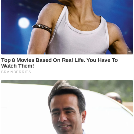
ति
ष
प्र
भु
म
हि
मा
/
ध
र्म
स्थ
ल
व्र
त
त्यो
हा
र