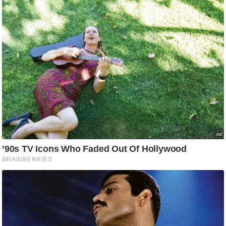
आ
र
.
आ
ई
.
चा
य
प
र
स
मी
क्षा
ध
र्म
ज्यो