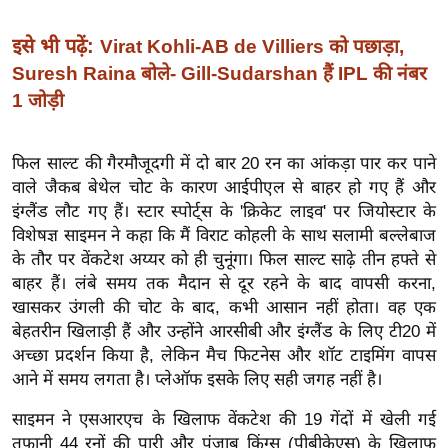
ख्सि
य
इसे भी पढ़ें:
Virat Kohli-AB de Villiers को पछाड़ा,
त
Suresh Raina बोले- Gill-Sudarshan हैं IPL की नंबर
यं
1 जोड़ी
ग
इं
फिल साल्ट की गैरमौजूदगी में दो बार 20 रन का आंकड़ा पार कर पाने
डि
वाले जैकब बेथेल चोट के कारण आईपीएल से बाहर हो गए हैं और
या
इंग्लैंड लौट गए हैं। स्टार स्पोर्ट्स के 'क्रिकेट लाइव' पर जियोस्टार के
सा
विशेषज्ञ साइमन ने कहा कि मैं विराट कोहली के साथ सलामी बल्लेबाज
हि
के तौर पर वेंकटेश अय्यर को ही चुनूंगा। फिल साल्ट साढ़े तीन हफ्ते से
त्य
बाहर हैं। लंबे समय तक मैदान से दूर रहने के बाद वापसी करना,
ज
खासकर उंगली की चोट के बाद, कभी आसान नहीं होता। वह एक
ग
बेहतरीन खिलाड़ी हैं और उन्होंने आरसीबी और इंग्लैंड के लिए टी20 में
त
अच्छा प्रदर्शन किया है, लेकिन मैच फिटनेस और शॉट टाइमिंग वापस
आने में समय लगता है। प्लेऑफ इसके लिए सही जगह नहीं है।
ऑ
टो
साइमन ने एसआरएच के खिलाफ वेंकटेश की 19 गेंदों में खेली गई
व
तूफानी 44 रनों की पारी और पंजाब किंग्स (पीबीकेएस) के खिलाफ