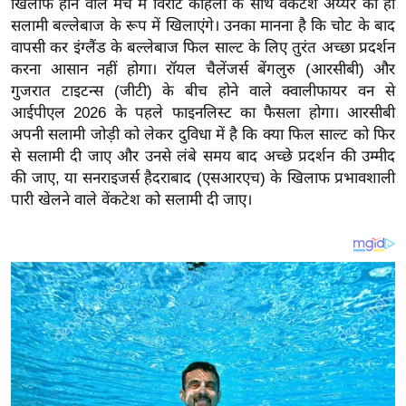
खिलाफ होने वाले मैच में विराट कोहली के साथ वेंकटेश अय्यर को ही
य
सलामी बल्लेबाज के रूप में खिलाएंगे। उनका मानना ​​है कि चोट के बाद
ब
वापसी कर इंग्लैंड के बल्लेबाज फिल साल्ट के लिए तुरंत अच्छा प्रदर्शन
ज
करना आसान नहीं होगा। रॉयल चैलेंजर्स बेंगलुरु (आरसीबी) और
ट
गुजरात टाइटन्स (जीटी) के बीच होने वाले क्वालीफायर वन से
खे
आईपीएल 2026 के पहले फाइनलिस्ट का फैसला होगा। आरसीबी
ल
अपनी सलामी जोड़ी को लेकर दुविधा में है कि क्या फिल साल्ट को फिर
से सलामी दी जाए और उनसे लंबे समय बाद अच्छे प्रदर्शन की उम्मीद
क्रि
की जाए, या सनराइजर्स हैदराबाद (एसआरएच) के खिलाफ प्रभावशाली
के
पारी खेलने वाले वेंकटेश को सलामी दी जाए।
ट
I
P
L
2
0
2
6
क्रा