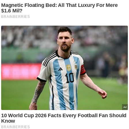
/
फै
श
न
घ
रे
लू
नु
स्खे
प
र्य
ट
न
स्थ
ल
फि