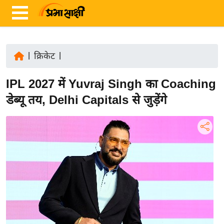
|
क्रिकेट
|
ता
IPL 2027 में Yuvraj Singh का Coaching
ज़ा
ख
डेब्यू तय, Delhi Capitals से जुड़ेंगे
ब
र
रा
ष्ट्री
य
अं
त
र्रा
ष्ट्री