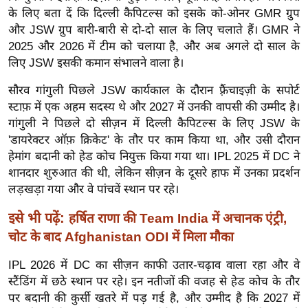
ख्सि
के लिए बता दें कि दिल्ली कैपिटल्स को इसके को-ओनर GMR ग्रुप
य
और JSW ग्रुप बारी-बारी से दो-दो साल के लिए चलाते हैं। GMR ने
त
2025 और 2026 में टीम को चलाया है, और अब अगले दो साल के
यं
लिए JSW इसकी कमान संभालने वाला है।
ग
सौरव गांगुली पिछले JSW कार्यकाल के दौरान फ़्रैंचाइज़ी के सपोर्ट
इं
स्टाफ़ में एक अहम सदस्य थे और 2027 में उनकी वापसी की उम्मीद है।
डि
गांगुली ने पिछले दो सीज़न में दिल्ली कैपिटल्स के लिए JSW के
या
'डायरेक्टर ऑफ़ क्रिकेट' के तौर पर काम किया था, और उसी दौरान
सा
हेमांग बदानी को हेड कोच नियुक्त किया गया था। IPL 2025 में DC ने
हि
शानदार शुरुआत की थी, लेकिन सीज़न के दूसरे हाफ में उनका प्रदर्शन
लड़खड़ा गया और वे पांचवें स्थान पर रहे।
त्य
ज
इसे भी पढ़ें:
हर्षित राणा की Team India में अचानक एंट्री,
ग
चोट के बाद Afghanistan ODI में मिला मौका
त
IPL 2026 में DC का सीज़न काफी उतार-चढ़ाव वाला रहा और वे
ऑ
स्टैंडिंग में छठे स्थान पर रहे। इन नतीजों की वजह से हेड कोच के तौर
टो
पर बदानी की कुर्सी खतरे में पड़ गई है, और उम्मीद है कि 2027 में
व