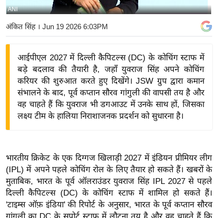
ANI
य
बि
अंकित सिंह
। Jun 19 2026 6:03PM
ज़
ने
आईपीएल 2027 में दिल्ली कैपिटल्स (DC) के कोचिंग स्टाफ में
स
बड़े बदलाव की तैयारी है, जहाँ युवराज सिंह अपने कोचिंग
उ
करियर की शुरुआत करते हुए दिखेंगे। JSW ग्रुप द्वारा कमान
द्यो
संभालने के बाद, पूर्व कप्तान सौरव गांगुली की वापसी तय है और
ग
वह चाहते हैं कि युवराज भी डगआउट में उनके साथ हों, जिसका
लक्ष्य टीम के हालिया निराशाजनक प्रदर्शन को सुधारना है।
ज
ग
त
वि
भारतीय क्रिकेट के एक दिग्गज खिलाड़ी 2027 में इंडियन प्रीमियर लीग
(IPL) में अपने पहले कोचिंग रोल के लिए तैयार हो सकते हैं। खबरों के
शे
मुताबिक, भारत के पूर्व ऑलराउंडर युवराज सिंह IPL 2027 से पहले
ष
दिल्ली कैपिटल्स (DC) के कोचिंग स्टाफ में शामिल हो सकते हैं।
ज्ञ
'टाइम्स ऑफ़ इंडिया' की रिपोर्ट के अनुसार, भारत के पूर्व कप्तान सौरव
रा
गांगुली का DC के सपोर्ट स्टाफ में लौटना तय है और वह चाहते हैं कि