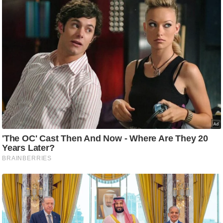
ट
ने
स
मं
त्रा
रि
ले
श
न
शि
प
रा
ज
नी
ति
वि
श्ले