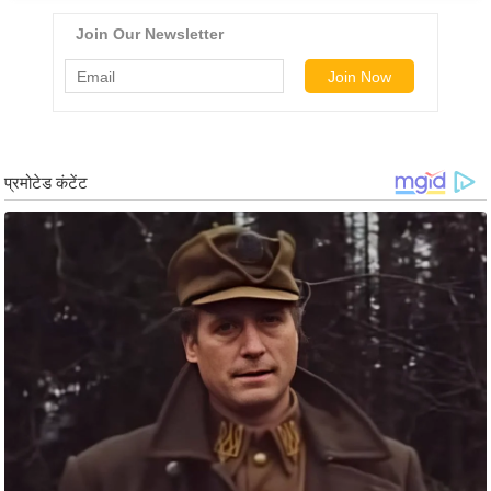
ड
हॉ
ली
वु
ड
फि
ल्म
स
मी
क्षा
B
r
e
a
k
i
n