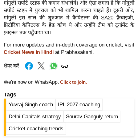
गांगुली सपोर्ट स्टाफ़ की कमान संभालेंगे। और ऐसा लगता है कि गांगुली
र्ल्ड
सपोर्ट स्टाफ़ में युवराज को भी शामिल करना चाहते हैं। दूसरी ओर,
न्यू
गांगुली इस साल की शुरुआत में कैपिटल्स की SA20 फ़्रैंचाइज़ी,
ज
प्रिटोरिया कैपिटल्स के हेड कोच थे और उन्होंने टीम को टूर्नामेंट के
ब्री
फ़ाइनल तक पहुँचाया था।
फ
For more updates and in-depth coverage on cricket, visit
म
at Prabhasakshi.
Cricket News in Hindi
नो
रं
शेयर करें
ज
न
We're now on WhatsApp.
Click to join.
ज
Tags
ग
त
Yuvraj Singh coach
IPL 2027 coaching
बॉ
Delhi Capitals strategy
Sourav Ganguly return
ली
Cricket coaching trends
वु