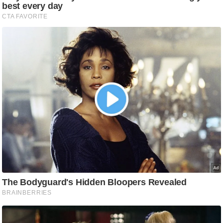
/
फै
श
न
घ
रे
लू
नु
स्खे
प
र्य
ट
न
स्थ
ल
फि