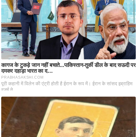
ष
ण
स
म
सा
म
यि
क
मा
तृ
भू
मि
स्तं
भ
ए
म
.