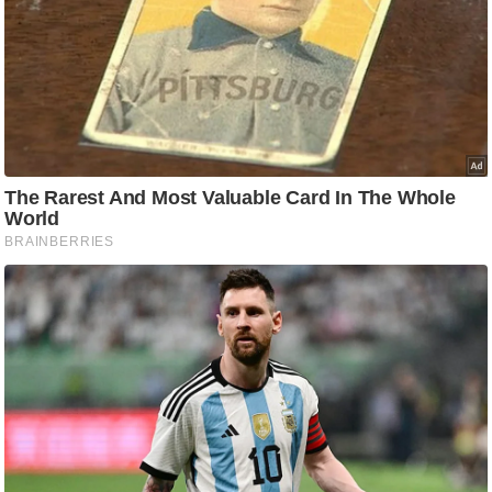
आ
र
.
आ
ई
.
चा
य
प
र
स
मी
क्षा
ध
र्म
ज्यो