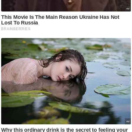
g
N
e
w
s
ला
इ
फ
स्टा
इ
ल
टे
क्नॉ
लॉ
जी
ब्यू
टी