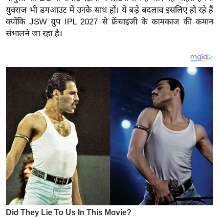
य
युवराज भी डगआउट में उनके साथ हों। ये बड़े बदलाव इसलिए हो रहे हैं
ब
क्योंकि JSW ग्रुप IPL 2027 से फ्रेंचाइजी के कामकाज की कमान
ज
संभालने जा रहा है।
ट
खे
ल
क्रि
के
ट
I
P
L
2
0
2
6
क्रा