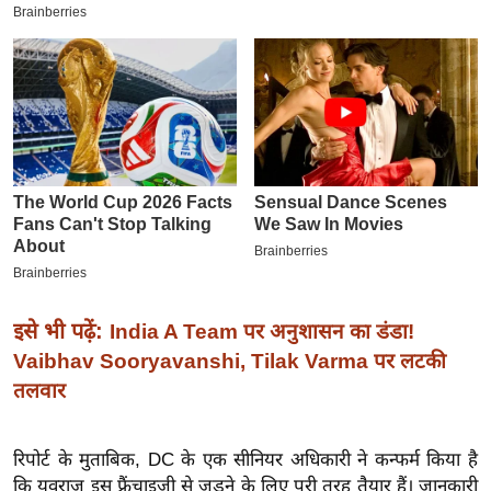
इ
म
ई
-
पे
प
र
मि
सा
ल
इसे भी पढ़ें:
India A Team पर अनुशासन का डंडा!
बे
Vaibhav Sooryavanshi, Tilak Varma पर लटकी
मि
तलवार
सा
ल
रिपोर्ट के मुताबिक, DC के एक सीनियर अधिकारी ने कन्फर्म किया है
श
कि युवराज इस फ़्रैंचाइज़ी से जुड़ने के लिए पूरी तरह तैयार हैं। जानकारी