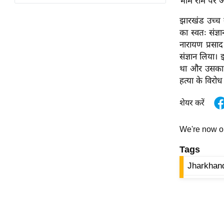
भीम राम पर अप
विश्लेषण
ट्रेंडिंग
झारखंड उच्च 
का स्वतः संज्
नारायण प्रसाद
Q
संज्ञान लिया
u
था और उसका श
i
हत्या के विरो
c
k
शेयर करें
L
i
We're now 
n
k
Tags
s
Jharkhand
विधानसभा
चुनाव
फोटो
वीडियो