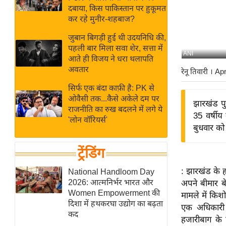
बजट
Hindi
दबाया, किस पाकिस्तान पर हुकूमत
खेल
News
कर रहे मुनीर-शहबाज?
क्रिकेट
जुबान बिगड़ी हुई थी उदयनिधि की,
Hindi
IPL
पहली बार मिला सवा शेर, सत्ता में
ANI
आते ही विजय ने धरा थलापति
Videos
2026
अवतार
रेनू तिवारी
। Ap
क्राइम
सिर्फ एक बंदा काफ़ी है: PK से
ई-पेपर
ओवैसी तक...कैसे अकेले दम पर
झारखंड पु
मिसाल बेमिसाल
राजनीति का रुख बदलने में लगे ये
35 वर्षीय
'लोन वॉरियर्स'
शख्सियत
बुधवार को
यंग इंडिया
ट्रेंडिंग
साहित्य जगत
ऑटो वर्ल्ड
: झारखंड के ह
National Handloom Day
2026: आत्मनिर्भर भारत और
अपने बीमार बे
न्यूज ब्रीफ
Women Empowerment की
मामले में किश
मनोरंजन जगत
दिशा में हथकरघा उद्योग का बढ़ता
एक अधिकारी 
कद
बॉलीवुड
हजारीबाग के 