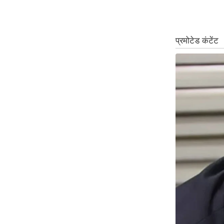
ऑडियो
इंफ़ोग्राफ़िक
राज्यों से
शहरों से
वेब स्टोरी
कार्टून
Short
Videos
iOS App
About us
Contact Editor
Advertise
Privacy Policy
Grievance
Redressal