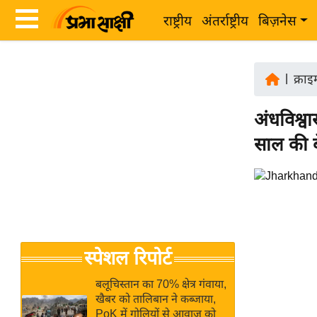
राष्ट्रीय
अंतर्राष्ट्रीय
बिज़नेस
Latest
ता
News
|
क्राइ
ज़ा
in
ख
अंधविश्व
Hindi
ब
साल की ब
र
Hindi
राष्ट्रीय
News
अंतर्राष्ट्रीय
Live
बिज़नेस
उद्योग
Breaking
स्पेशल रिपोर्ट
जगत
News in
विशेषज्ञ
Hindi
बलूचिस्तान का 70% क्षेत्र गंवाया,
राय
खैबर को तालिबान ने कब्जाया,
PoK में गोलियों से आवाज को