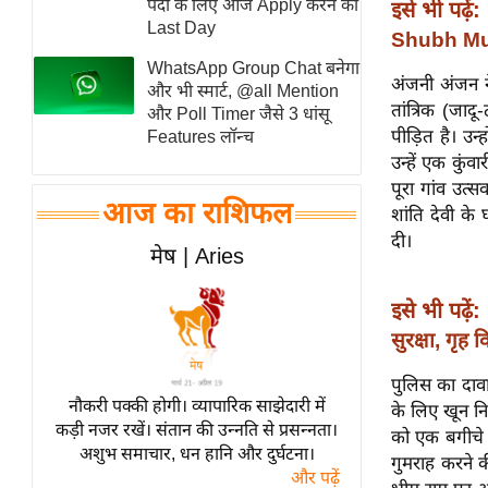
पदों के लिए आज Apply करने का
इसे भी पढ़ें:
स्तंभ
Last Day
Shubh Muhur
एम.
WhatsApp Group Chat बनेगा
अंजनी अंजन न
आर.
और भी स्मार्ट, @all Mention
तांत्रिक (जा
और Poll Timer जैसे 3 धांसू
आई.
पीड़ित है। उन्
Features लॉन्च
चाय पर
उन्हें एक कुं
समीक्षा
पूरा गांव उत्
आज का राशिफल
धर्म
शांति देवी क
दी।
ज्योतिष
मेष | Aries
प्रभु
इसे भी पढ़ें:
महिमा/
धर्मस्थल
सुरक्षा, गृह
व्रत
पुलिस का दावा 
त्योहार
नौकरी पक्की होगी। व्यापारिक साझेदारी में
के लिए खून नि
कड़ी नजर रखें। संतान की उन्नति से प्रसन्नता।
राशिफल
को एक बगीचे म
अशुभ समाचार, धन हानि और दुर्घटना।
गुमराह करने क
विशेष
और पढ़ें