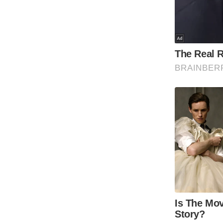
Code Of Ethics
RSS
Our Team
Expert Panel
Loksabhachunav
Android App